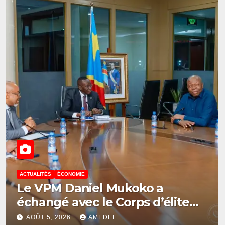
ACTUALITÉS
ÉCONOMIE
Le VPM Daniel Mukoko a
échangé avec le Corps d’élite
scientifique de
AOÛT 5, 2026
AMEDEE