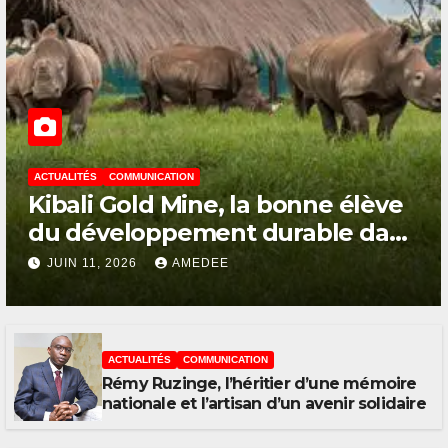
ACTUALITÉS
COMMUNICATION
Kibali Gold Mine, la bonne élève
du développement durable dans
la Grande Orientale
JUIN 11, 2026
AMEDEE
ACTUALITÉS
COMMUNICATION
Rémy Ruzinge, l’héritier d’une mémoire
nationale et l’artisan d’un avenir solidaire