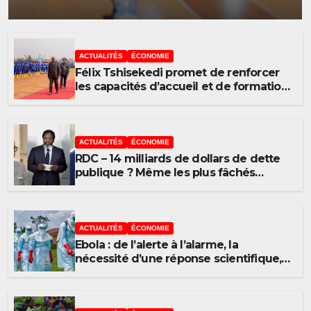
l’UDPS/Tshisekedi sur les
grands enjeux de
développement de la RDC
ACTUALITÉS
ÉCONOMIE
Félix Tshisekedi promet de renforcer
les capacités d’accueil et de formation
du Service national
ACTUALITÉS
ÉCONOMIE
RDC – 14 milliards de dollars de dette
publique ? Même les plus fâchés
confondent encore le poison et l’élixir
ACTUALITÉS
ÉCONOMIE
Ebola : de l’alerte à l’alarme, la
nécessité d’une réponse scientifique,
transparente et proportionnée