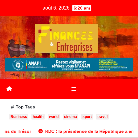
août 6, 2026
6:20 am
Top Tags
Business
health
world
cinema
sport
travel
sidence de la République a engagé des dépenses estimées à 554 