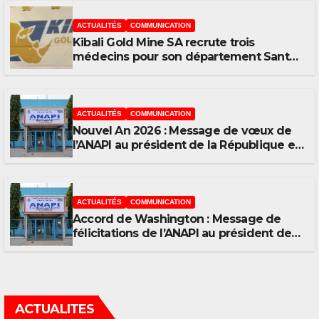
ACTUALITÉS
COMMUNICATION
Kibali Gold Mine SA recrute trois
médecins pour son département Santé
et Sécurité
ACTUALITÉS
COMMUNICATION
Nouvel An 2026 : Message de vœux de
l’ANAPI au président de la République et
à l’ensemble du Peuple congolais
ACTUALITÉS
COMMUNICATION
Accord de Washington : Message de
félicitations de l’ANAPI au président de
la République Félix Tshisekedi
ACTUALITES