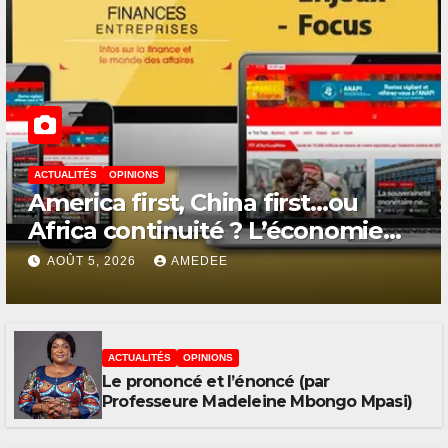
ACTUALITÉS
OPINIONS
America first, China first…ou
Africa continuité ? L’économie
n’est jamais que l’ombre d’une
AOÛT 5, 2026
AMEDEE
ontologie
ACTUALITÉS
OPINIONS
Le prononcé et l’énoncé (par
Professeure Madeleine Mbongo Mpasi)