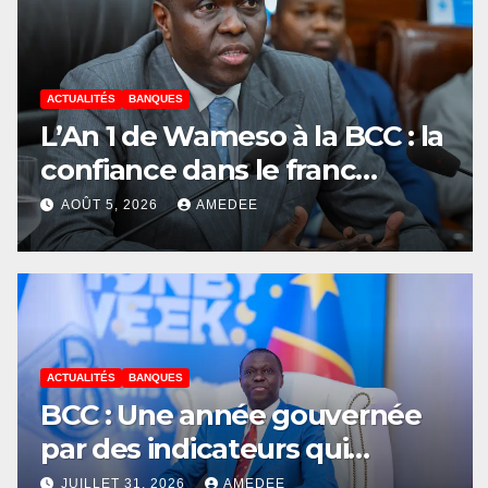
ACTUALITÉS
BANQUES
L’An 1 de Wameso à la BCC : la
confiance dans le franc
congolais loin d’être acquise,
AOÛT 5, 2026
AMEDEE
les réserves de change
stagnent, l’interopérabilité
toujours au point mort
ACTUALITÉS
BANQUES
BCC : Une année gouvernée
par des indicateurs qui
récompensent les mauvaises
JUILLET 31, 2026
AMEDEE