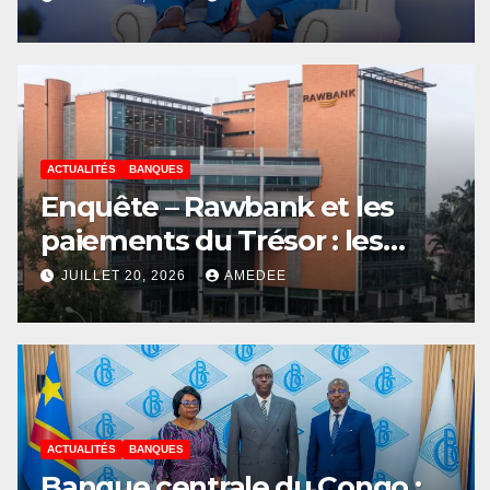
décisions
ACTUALITÉS
BANQUES
Enquête – Rawbank et les
paiements du Trésor : les
zones d’ombre d’un système
JUILLET 20, 2026
AMEDEE
ACTUALITÉS
BANQUES
Banque centrale du Congo :