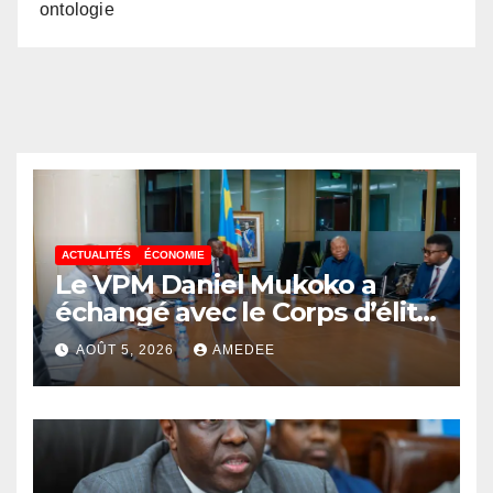
ontologie
ACTUALITÉS
ÉCONOMIE
Le VPM Daniel Mukoko a
échangé avec le Corps d’élite
scientifique de
AOÛT 5, 2026
AMEDEE
l’UDPS/Tshisekedi sur les
grands enjeux de
développement de la RDC