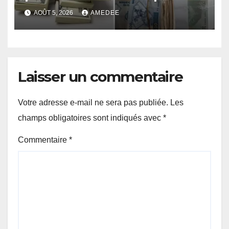
de 50 millions USD le 11 août
AOÛT 5, 2026
AMEDEE
2026 au moyen des
Obligations du Trésor
Laisser un commentaire
Votre adresse e-mail ne sera pas publiée.
Les
champs obligatoires sont indiqués avec
*
Commentaire
*