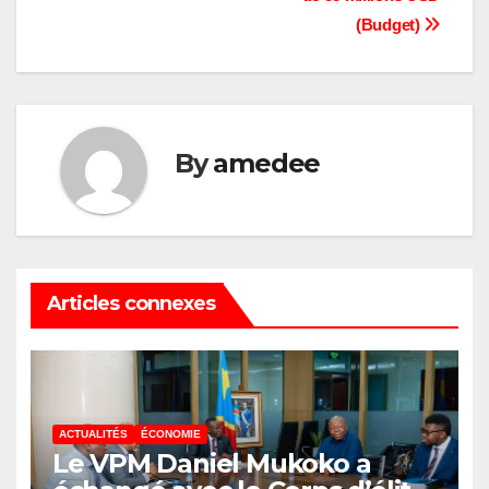
(Budget)
By
amedee
Articles connexes
ACTUALITÉS
ÉCONOMIE
Le VPM Daniel Mukoko a