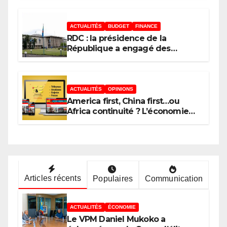
moyen des Obligations du
Trésor
ACTUALITÉS
BUDGET
FINANCE
RDC : la présidence de la
République a engagé des
dépenses estimées à 554
millions USD au 1er semestre
2026 (budget)
ACTUALITÉS
OPINIONS
America first, China first…ou
Africa continuité ? L’économie
n’est jamais que l’ombre d’une
ontologie
Articles récents
Populaires
Communication
ACTUALITÉS
ÉCONOMIE
Le VPM Daniel Mukoko a