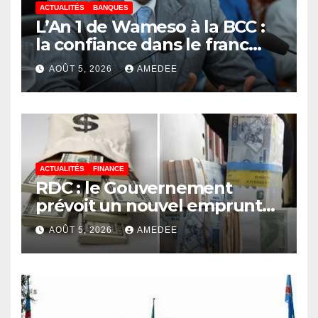
ACTUALITÉS
BANQUES
L’An 1 de Wameso à la BCC :
la confiance dans le franc
congolais loin d’être acquise,
AOÛT 5, 2026
AMEDEE
les réserves de change
stagnent, l’interopérabilité
toujours au point mort
ACTUALITÉS
FINANCE
RDC : le Gouvernement
prévoit un nouvel emprunt
de 50 millions USD le 11 août
AOÛT 5, 2026
AMEDEE
2026 au moyen des
Obligations du Trésor