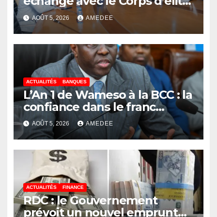
échangé avec le Corps d’élite
scientifique de
AOÛT 5, 2026
AMEDEE
l’UDPS/Tshisekedi sur les
grands enjeux de
développement de la RDC
ACTUALITÉS
BANQUES
L’An 1 de Wameso à la BCC : la
confiance dans le franc
congolais loin d’être acquise,
AOÛT 5, 2026
AMEDEE
les réserves de change
stagnent, l’interopérabilité
toujours au point mort
ACTUALITÉS
FINANCE
RDC : le Gouvernement
prévoit un nouvel emprunt