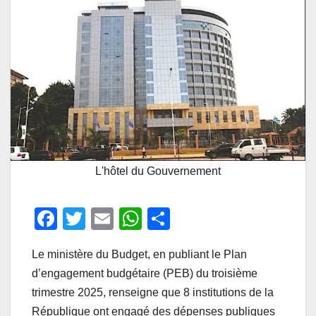
L'hôtel du Gouvernement
F
T
E
W
P
a
wi
m
h
ar
Le ministère du Budget, en publiant le Plan
c
tt
ail
at
ta
d’engagement budgétaire (PEB) du troisième
e
er
s
g
trimestre 2025, renseigne que 8 institutions de la
b
A
er
République ont engagé des dépenses publiques