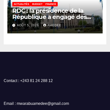
ACTUALITÉS
BUDGET
FINANCE
RDC : la présidence de la
République a engagé des
dépenses estimées à 554
AOÛT 5, 2026
AMEDEE
millions USD au 1er semestre
2026 (budget)
Contact : +243 81 24 288 12
Email : mwarabuamedee@gmail.com