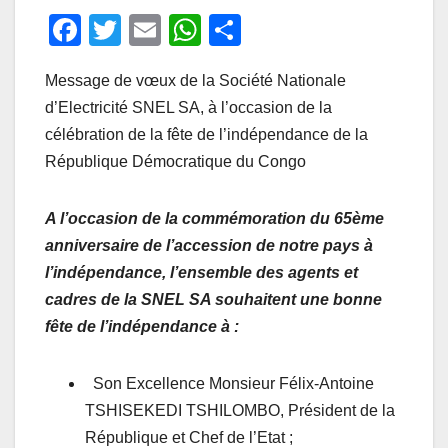
F
T
E
W
P
a
wi
m
h
ar
Message de vœux de la Société Nationale
c
tt
ail
at
ta
d’Electricité SNEL SA, à l’occasion de la
e
er
s
g
célébration de la fête de l’indépendance de la
b
A
er
République Démocratique du Congo
o
p
o
p
A l’occasion de la commémoration du 65ème
k
anniversaire de l’accession de notre pays à
l’indépendance, l’ensemble des agents et
cadres de la SNEL SA souhaitent une bonne
fête de l’indépendance à :
Son Excellence Monsieur Félix-Antoine
TSHISEKEDI TSHILOMBO, Président de la
République et Chef de l’Etat ;