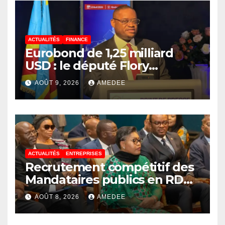
ACTUALITÉS
FINANCE
Eurobond de 1,25 milliard
USD : le député Flory
Mapamboli relève 4
AOÛT 9, 2026
AMEDEE
paradoxes sur cet
endettement du
Gouvernement
ACTUALITÉS
ENTREPRISES
Recrutement compétitif des
Mandataires publics en RDC :
la fausse révolution de la
AOÛT 8, 2026
AMEDEE
transparence