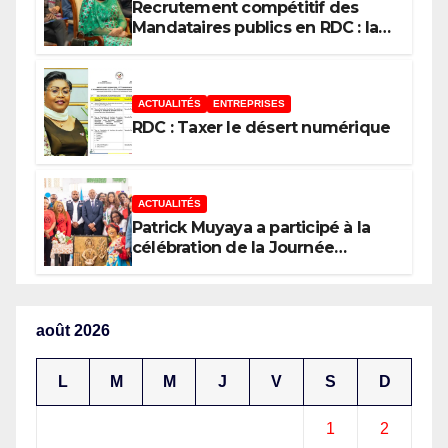
Recrutement compétitif des
Mandataires publics en RDC : la
fausse révolution de la
transparence
ACTUALITÉS
ENTREPRISES
RDC : Taxer le désert numérique
ACTUALITÉS
Patrick Muyaya a participé à la
célébration de la Journée
nationale de la Presse
congolaise organisée par la
Tribune des Femmes de Médias
et l’Union Nationale des
août 2026
Caméramans du Congo
L
M
M
J
V
S
D
1
2