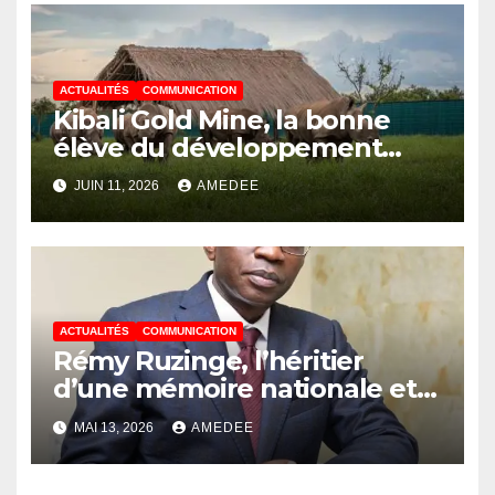
pour guérir
ACTUALITÉS
COMMUNICATION
Kibali Gold Mine, la bonne
élève du développement
durable dans la Grande
JUIN 11, 2026
AMEDEE
Orientale
ACTUALITÉS
COMMUNICATION
Rémy Ruzinge, l’héritier
d’une mémoire nationale et
l’artisan d’un avenir solidaire
MAI 13, 2026
AMEDEE