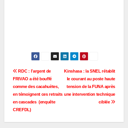
Navigation
RDC : l’argent de
Kinshasa : la SNEL rétablit
FRIVAO a été bouffé
le courant au poste haute
de
comme des cacahuètes,
tension de la FUNA après
l’article
en témoignent ces retraits
une intervention technique
en cascades (enquête
ciblée
CREFDL)