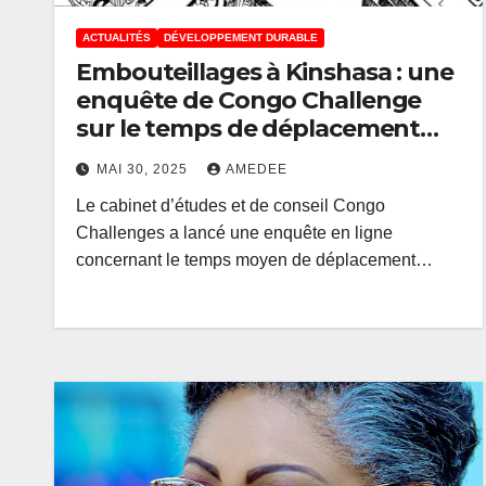
ACTUALITÉS
DÉVELOPPEMENT DURABLE
Embouteillages à Kinshasa : une
enquête de Congo Challenge
sur le temps de déplacement
Maison-Travail fait 4
MAI 30, 2025
AMEDEE
recommandations nécessaires
Le cabinet d’études et de conseil Congo
Challenges a lancé une enquête en ligne
concernant le temps moyen de déplacement…