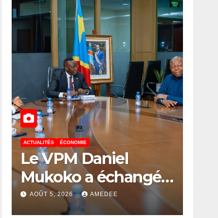
ACTUALITÉS
ÉCONOMIE
Le VPM Daniel
Mukoko a échangé
avec le Corps d’élite
AOÛT 5, 2026
AMEDEE
scientifique de