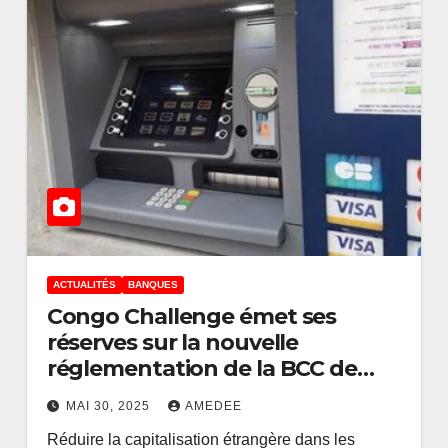
ACTUALITÉS
BANQUES
Congo Challenge émet ses
réserves sur la nouvelle
ACTUALITÉS
BANQUES
réglementation de la BCC de
l
L’An 1 de Wameso à
réduire la capitalisation
hangé
la BCC : la confiance
MAI 30, 2025
AMEDEE
étrangère dans les banques
Réduire la capitalisation étrangère dans les