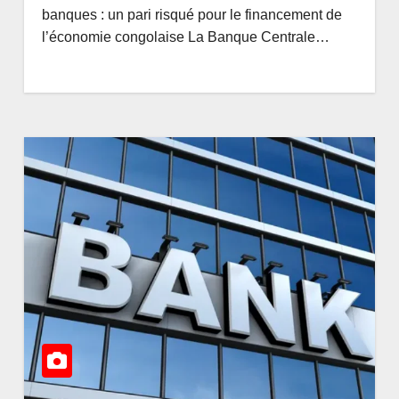
’élite
dans le franc
AOÛT 5, 2026
AMEDEE
banques : un pari risqué pour le financement de
e
congolais loin d’être
l’économie congolaise La Banque Centrale…
kedi
acquise, les réserves
 enjeux
de change stagnent,
ement
l’interopérabilité
toujours au point
mort