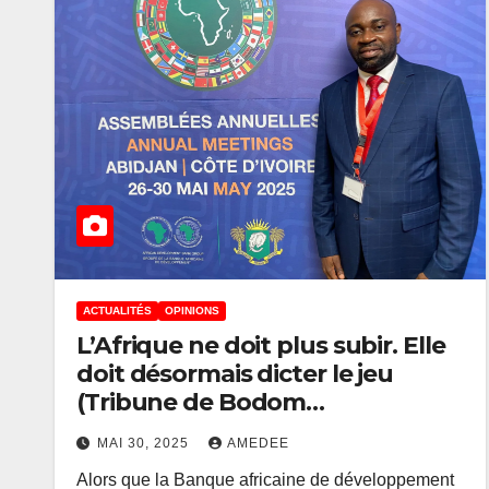
ACTUALITÉS
OPINIONS
L’Afrique ne doit plus subir. Elle
doit désormais dicter le jeu
ACTUALITÉS
ÉCONOMIE
(Tribune de Bodom
Le VPM Danie
MATUNGULU)
Mukoko a éc
MAI 30, 2025
AMEDEE
Alors que la Banque africaine de développement