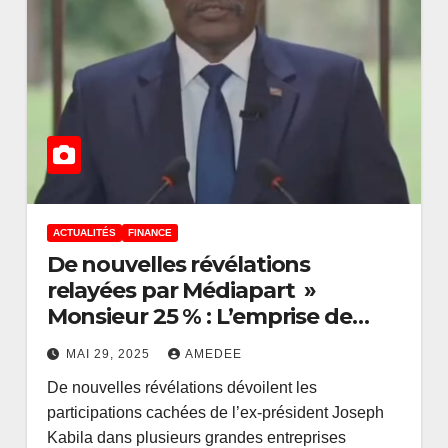
ACTUALITÉS
FINANCE
De nouvelles révélations
relayées par Médiapart »
Monsieur 25 % : L’emprise de
Kabila sur l’économie
MAI 29, 2025
AMEDEE
congolaise »
De nouvelles révélations dévoilent les
participations cachées de l’ex-président Joseph
Kabila dans plusieurs grandes entreprises