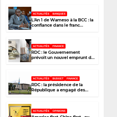
l’UDPS/Tshisekedi
ACTUALITÉS
BANQUES
sur les grands
L’An 1 de Wameso à la BCC : la
enjeux de
confiance dans le franc
congolais loin d’être acquise,
développement de
les réserves de change
stagnent, l’interopérabilité
la RDC
toujours au point mort
ACTUALITÉS
FINANCE
RDC : le Gouvernement
prévoit un nouvel emprunt de
50 millions USD le 11 août 2026
au moyen des Obligations du
Trésor
ACTUALITÉS
BUDGET
FINANCE
RDC : la présidence de la
République a engagé des
dépenses estimées à 554
millions USD au 1er semestre
2026 (budget)
ACTUALITÉS
OPINIONS