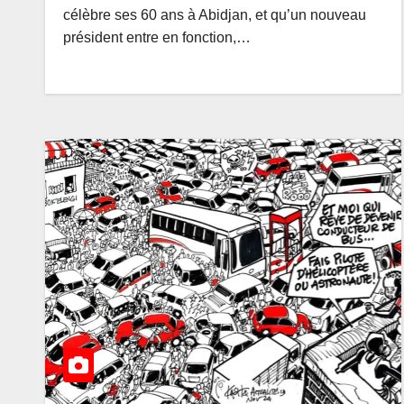
avec le Corps d
AOÛT 5, 2026
AMEDEE
célèbre ses 60 ans à Abidjan, et qu’un nouveau
scientifique d
président entre en fonction,…
l’UDPS/Tshise
sur les grands
de développ
de la RDC