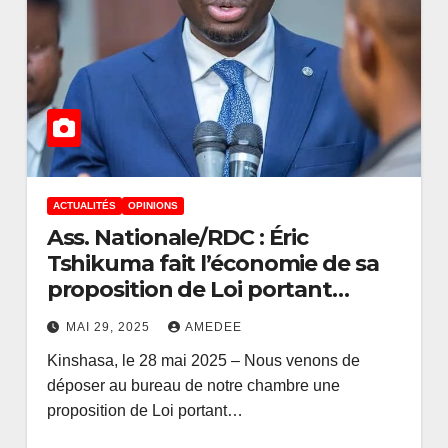
ACTUALITÉS
OPINIONS
Ass. Nationale/RDC : Éric
Tshikuma fait l’économie de sa
proposition de Loi portant
modification du Code du Travail
MAI 29, 2025
AMEDEE
Kinshasa, le 28 mai 2025 – Nous venons de
déposer au bureau de notre chambre une
proposition de Loi portant…