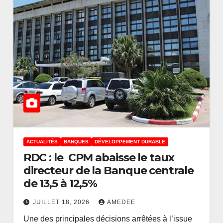
ACTUALITÉS
BANQUES
DÉVELOPPEMENT DURABLE
RDC : le CPM abaisse le taux
directeur de la Banque centrale
ACTUALITÉS
OPINIONS
de 13,5 à 12,5%
L’enfance : un statut
s
perpétuel et non
JUILLET 18, 2026
AMEDEE
Une des principales décisions arrêtées à l’issue