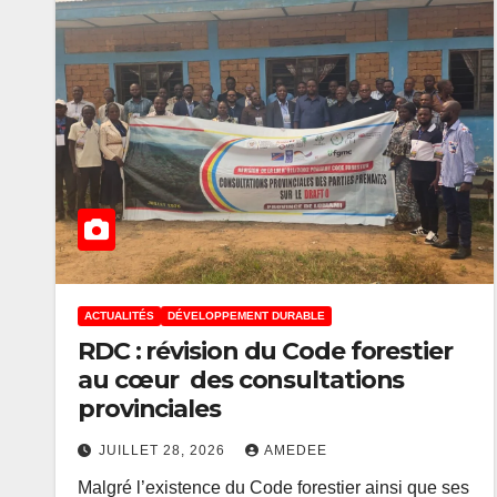
ACTUALITÉS
DÉVELOPPEMENT DURABLE
RDC : révision du Code forestier
au cœur des consultations
ACTUALITÉS
ENTREPRISES
provinciales
Salon des
Entrepreneur
JUILLET 28, 2026
AMEDEE
Malgré l’existence du Code forestier ainsi que ses