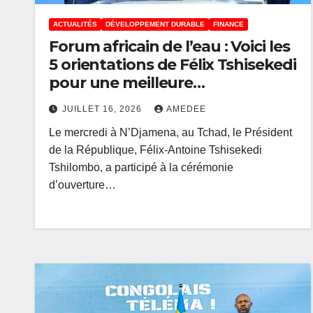
ACTUALITÉS
DÉVELOPPEMENT DURABLE
FINANCE
Forum africain de l’eau : Voici les
5 orientations de Félix Tshisekedi
pour une meilleure
gouvernance des ressources
JUILLET 16, 2026
AMEDEE
hydriques
Le mercredi à N’Djamena, au Tchad, le Président
de la République, Félix-Antoine Tshisekedi
Tshilombo, a participé à la cérémonie
d’ouverture…