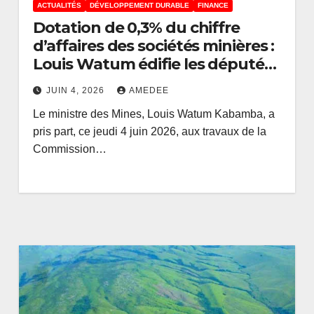
ACTUALITÉS
DÉVELOPPEMENT DURABLE
FINANCE
Dotation de 0,3% du chiffre
d’affaires des sociétés minières :
Louis Watum édifie les députés
membres de la Commission
JUIN 4, 2026
AMEDEE
Développement durable de
Le ministre des Mines, Louis Watum Kabamba, a
l’Assemblée nationale
pris part, ce jeudi 4 juin 2026, aux travaux de la
Commission…