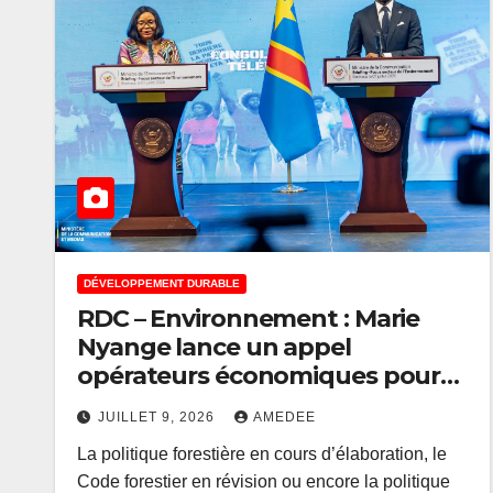
DÉVELOPPEMENT DURABLE
RDC – Environnement : Marie
Nyange lance un appel
opérateurs économiques pour
investir dans le Projet Couloir
JUILLET 9, 2026
AMEDEE
vert Kivu-Kinshasa
La politique forestière en cours d’élaboration, le
Code forestier en révision ou encore la politique