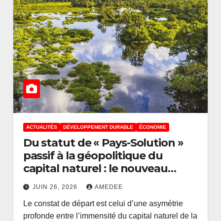
ACTUALITÉS
DÉVELOPPEMENT DURABLE
ÉCONOMIE
Du statut de « Pays-Solution »
passif à la géopolitique du
capital naturel : le nouveau
levier de la puissance congolaise
JUIN 26, 2026
AMEDEE
Le constat de départ est celui d’une asymétrie
profonde entre l’immensité du capital naturel de la