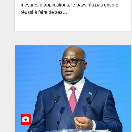
Congolais 2026
AOÛT 7, 2026
AMEDEE
mesures d’applications, le pays n’a pas encore
DG de l’ANAPI
réussi à faire de ses…
Rachel PUNG
mobilise les
investisseurs 
de l’ambition 
RDC, destinat
phare de
l’investisseme
Afrique