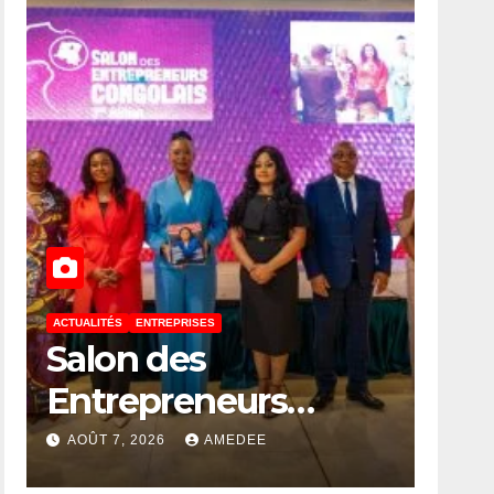
ACTUALITÉS
ENTREPRISES
Salon des
Entrepreneurs
Congolais 2026 : la
AOÛT 7, 2026
AMEDEE
DG de l’ANAPI