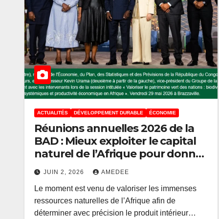
ACTUALITÉS
DÉVELOPPEMENT DURABLE
ÉCONOMIE
Réunions annuelles 2026 de la
BAD : Mieux exploiter le capital
naturel de l’Afrique pour donner
aux pays les moyens de se
JUIN 2, 2026
AMEDEE
développer (experts)
Le moment est venu de valoriser les immenses
ressources naturelles de l’Afrique afin de
déterminer avec précision le produit intérieur…