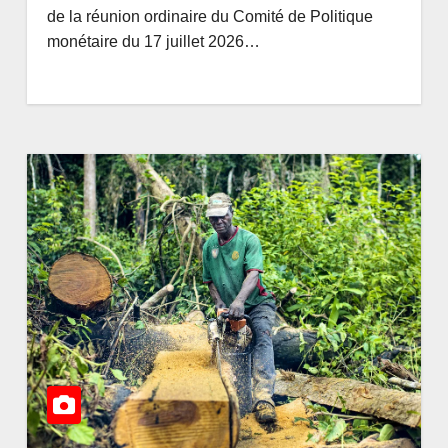
 : la
une simple étape de
AOÛT 7, 2026
AMEDEE
de la réunion ordinaire du Comité de Politique
la vie
monétaire du 17 juillet 2026…
U
autour
d’une
ion
nt en