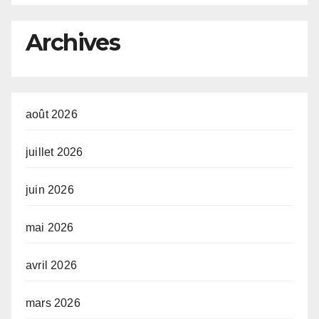
Partenariat pour le
développement de l’Afrique
Archives
(AUDA-NEPAD)
août 2026
juillet 2026
juin 2026
mai 2026
avril 2026
mars 2026