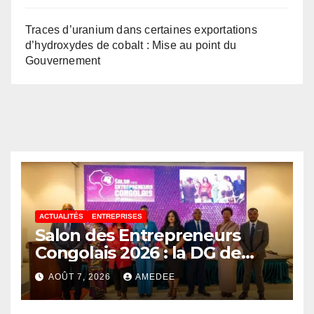
Traces d’uranium dans certaines exportations
d’hydroxydes de cobalt : Mise au point du
Gouvernement
ACTUALITÉS
ENTREPRISES
Salon des Entrepreneurs
Congolais 2026 : la DG de
l’ANAPI Rachel PUNGU
AOÛT 7, 2026
AMEDEE
mobilise les investisseurs
autour de l’ambition d’une