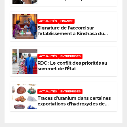
ACTUALITÉS
FINANCE
Signature de l’accord sur
l’établissement à Kinshasa du
bureau-pays de l’Agence de
développement de l’Union
africaine–Nouveau Partenariat
pour le développement de
ACTUALITÉS
ENTREPRISES
l’Afrique (AUDA-NEPAD)
RDC : Le conflit des priorités au
sommet de l’État
ACTUALITÉS
ENTREPRISES
Traces d’uranium dans certaines
exportations d’hydroxydes de
cobalt : Mise au point du
Gouvernement