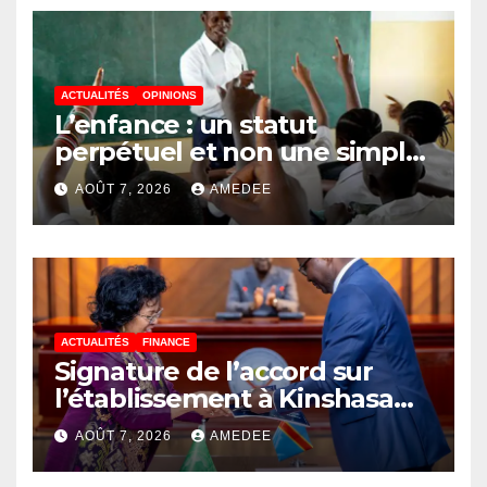
RDC, destination phare de
l’investissement en Afrique
ACTUALITÉS
OPINIONS
L’enfance : un statut
perpétuel et non une simple
étape de la vie
AOÛT 7, 2026
AMEDEE
ACTUALITÉS
FINANCE
Signature de l’accord sur
l’établissement à Kinshasa
du bureau-pays de l’Agence
AOÛT 7, 2026
AMEDEE
de développement de
l’Union africaine–Nouveau