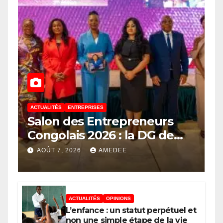
ACTUALITÉS
ENTREPRISES
Salon des Entrepreneurs
Congolais 2026 : la DG de
l’ANAPI Rachel PUNGU
AOÛT 7, 2026
AMEDEE
mobilise les investisseurs
autour de l’ambition d’une
RDC, destination phare de
ACTUALITÉS
OPINIONS
l’investissement en Afrique
L’enfance : un statut perpétuel et
non une simple étape de la vie