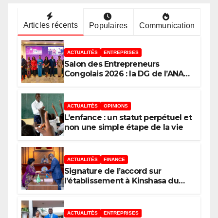
Articles récents
Populaires
Communication
ACTUALITÉS
ENTREPRISES
Salon des Entrepreneurs
Congolais 2026 : la DG de l’ANAPI
Rachel PUNGU mobilise les
investisseurs autour de
l’ambition d’une RDC, destination
ACTUALITÉS
OPINIONS
phare de l’investissement en
L’enfance : un statut perpétuel et
Afrique
non une simple étape de la vie
ACTUALITÉS
FINANCE
Signature de l’accord sur
l’établissement à Kinshasa du
bureau-pays de l’Agence de
développement de l’Union
africaine–Nouveau Partenariat
ACTUALITÉS
ENTREPRISES