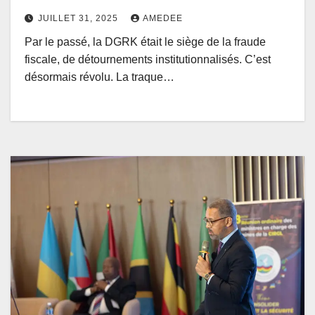
complaisance et la fraude à la
JUILLET 31, 2025
AMEDEE
DGRK
Par le passé, la DGRK était le siège de la fraude
fiscale, de détournements institutionnalisés. C’est
désormais révolu. La traque…