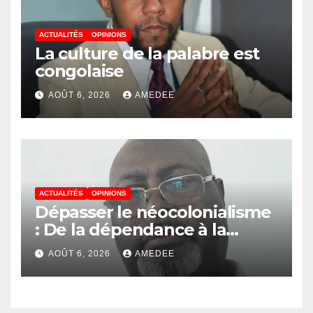
de Kinshasa », devant le jury
conduit par le Prof. Mabi
ACTUALITÉS
OPINIONS
Mulumba
La culture de la palabre est
congolaise
AOÛT 6, 2026
AMEDEE
ACTUALITÉS
OPINIONS
Dépasser le néocolonialisme
: De la dépendance à la
continuité souveraine
AOÛT 6, 2026
AMEDEE