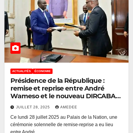
ACTUALITÉS
ÉCONOMIE
Présidence de la République :
remise et reprise entre André
Wameso et le nouveau DIRCABA
en charge de l’économie
JUILLET 28, 2025
AMEDEE
Ce lundi 28 juillet 2025 au Palais de la Nation, une
cérémonie solennelle de remise-reprise a eu lieu
entre André…