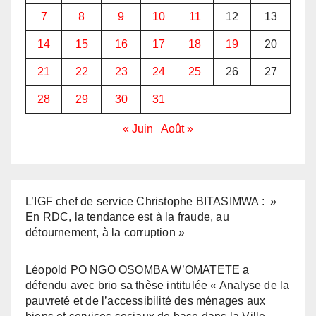
7
8
9
10
11
12
13
14
15
16
17
18
19
20
21
22
23
24
25
26
27
28
29
30
31
« Juin
Août »
L’IGF chef de service Christophe BITASIMWA : »
En RDC, la tendance est à la fraude, au
détournement, à la corruption »
Léopold PO NGO OSOMBA W’OMATETE a
défendu avec brio sa thèse intitulée « Analyse de la
pauvreté et de l’accessibilité des ménages aux