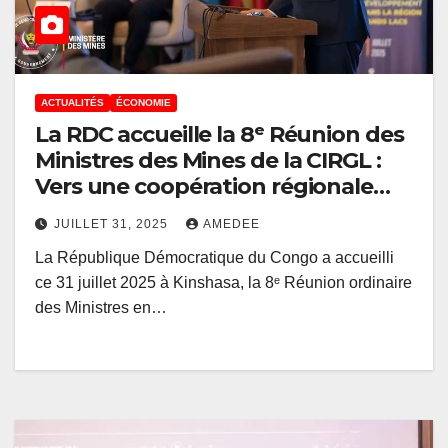
ACTUALITÉS
ÉCONOMIE
La RDC accueille la 8ᵉ Réunion des
Ministres des Mines de la CIRGL :
Vers une coopération régionale
renforcée pour des minerais sans
JUILLET 31, 2025
AMEDEE
conflit
La République Démocratique du Congo a accueilli
ce 31 juillet 2025 à Kinshasa, la 8ᵉ Réunion ordinaire
des Ministres en…