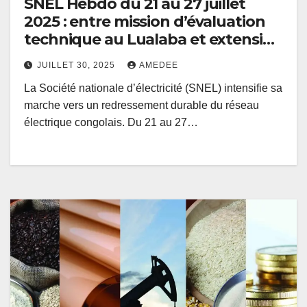
SNEL Hebdo du 21 au 27 juillet
2025 : entre mission d’évaluation
technique au Lualaba et extension
du réseau électrique à Kimpoko
JUILLET 30, 2025
AMEDEE
La Société nationale d’électricité (SNEL) intensifie sa
marche vers un redressement durable du réseau
électrique congolais. Du 21 au 27…