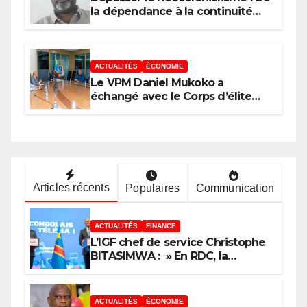
la dépendance à la continuité
souveraine
ACTUALITÉS
ÉCONOMIE
Le VPM Daniel Mukoko a
échangé avec le Corps d’élite
scientifique de
l’UDPS/Tshisekedi sur les grands
enjeux de développement de la
RDC
Articles récents
Populaires
Communication
ACTUALITÉS
FINANCE
L’IGF chef de service Christophe
BITASIMWA : » En RDC, la
tendance est à la fraude, au
détournement, à la corruption »
ACTUALITÉS
ÉCONOMIE