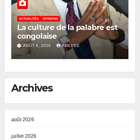
ACTUALITÉS
OPINIONS
A
La culture de la palabre est
D
congolaise
n
 «
d
AOÛT 6, 2026
AMEDEE
de
s
ux
Archives
e
août 2026
juillet 2026