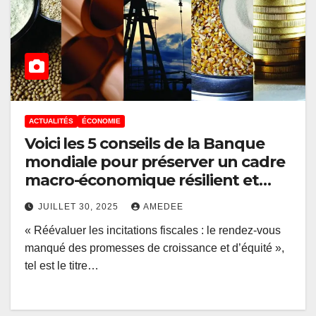
ACTUALITÉS
ÉCONOMIE
Voici les 5 conseils de la Banque
mondiale pour préserver un cadre
macro-économique résilient et
crédible en RDC
JUILLET 30, 2025
AMEDEE
« Réévaluer les incitations fiscales : le rendez-vous
manqué des promesses de croissance et d’équité »,
tel est le titre…