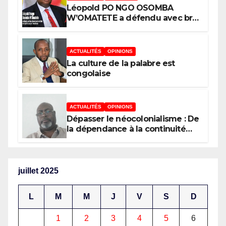
Léopold PO NGO OSOMBA
W’OMATETE a défendu avec brio
sa thèse intitulée « Analyse de la
pauvreté et de l’accessibilité des
ménages aux biens et services
ACTUALITÉS
OPINIONS
sociaux de base dans la Ville
La culture de la palabre est
Province de Kinshasa », devant
congolaise
le jury conduit par le Prof. Mabi
Mulumba
ACTUALITÉS
OPINIONS
Dépasser le néocolonialisme : De
la dépendance à la continuité
souveraine
juillet 2025
L
M
M
J
V
S
D
1
2
3
4
5
6