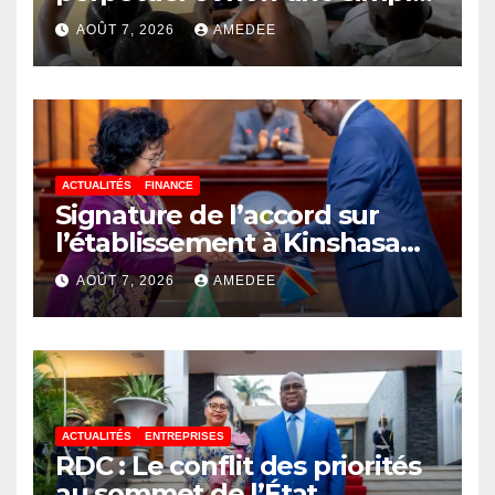
étape de la vie
AOÛT 7, 2026
AMEDEE
ACTUALITÉS
FINANCE
Signature de l’accord sur
l’établissement à Kinshasa
du bureau-pays de l’Agence
AOÛT 7, 2026
AMEDEE
de développement de
l’Union africaine–Nouveau
Partenariat pour le
développement de l’Afrique
(AUDA-NEPAD)
ACTUALITÉS
ENTREPRISES
RDC : Le conflit des priorités
au sommet de l’État