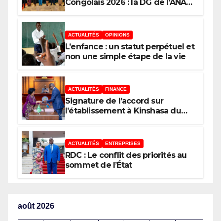
Congolais 2026 : la DG de l’ANAPI
Rachel PUNGU mobilise les
investisseurs autour de
l’ambition d’une RDC, destination
ACTUALITÉS
OPINIONS
phare de l’investissement en
L’enfance : un statut perpétuel et
Afrique
non une simple étape de la vie
ACTUALITÉS
FINANCE
Signature de l’accord sur
l’établissement à Kinshasa du
bureau-pays de l’Agence de
développement de l’Union
africaine–Nouveau Partenariat
ACTUALITÉS
ENTREPRISES
pour le développement de
RDC : Le conflit des priorités au
l’Afrique (AUDA-NEPAD)
sommet de l’État
août 2026