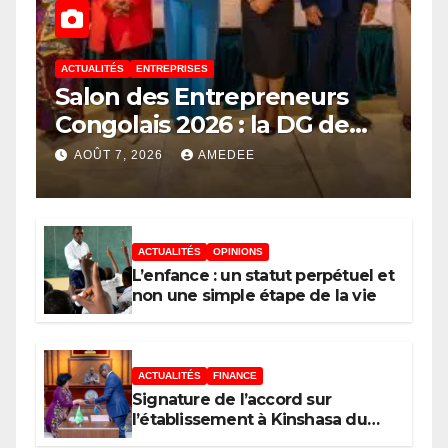
ACTUALITÉS
ENTREPRISES
Salon des Entrepreneurs
Congolais 2026 : la DG de
l’ANAPI Rachel PUNGU
AOÛT 7, 2026
AMEDEE
mobilise les investisseurs
autour de l’ambition d’une
RDC, destination phare de
ACTUALITÉS
OPINIONS
l’investissement en Afrique
L’enfance : un statut perpétuel et
non une simple étape de la vie
ACTUALITÉS
FINANCE
Signature de l’accord sur
l’établissement à Kinshasa du
bureau-pays de l’Agence de