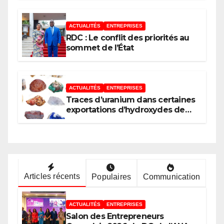
développement de l’Union
africaine–Nouveau Partenariat
pour le développement de
ACTUALITÉS
ENTREPRISES
l’Afrique (AUDA-NEPAD)
RDC : Le conflit des priorités au
sommet de l’État
ACTUALITÉS
ENTREPRISES
Traces d’uranium dans certaines
exportations d’hydroxydes de
cobalt : Mise au point du
Gouvernement
Articles récents
Populaires
Communication
ACTUALITÉS
ENTREPRISES
Salon des Entrepreneurs