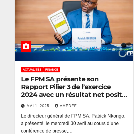
ACTUALITÉS
FINANCE
Le FPM SA présente son
Rapport Pilier 3 de l’exercice
2024 avec un résultat net positif
de 879.000 USD
MAI 1, 2025
AMEDEE
Le directeur général de FPM SA, Patrick Nkongo,
a présenté, le mercredi 30 avril au cours d’une
conférence de presse,…