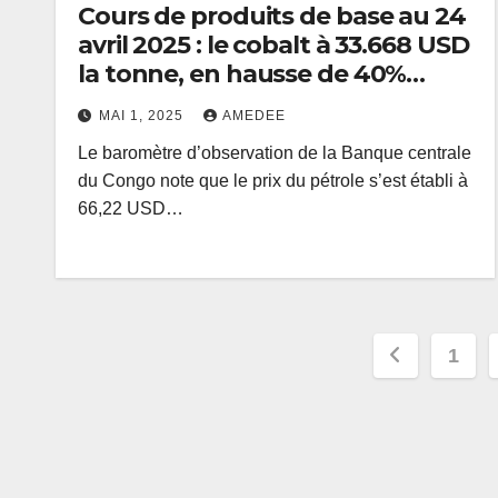
Cours de produits de base au 24
avril 2025 : le cobalt à 33.668 USD
la tonne, en hausse de 40%
depuis le début de l’année
MAI 1, 2025
AMEDEE
Le baromètre d’observation de la Banque centrale
du Congo note que le prix du pétrole s’est établi à
66,22 USD…
Paginat
1
des
publica