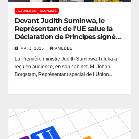
ACTUALITÉS
ÉCONOMIE
Devant Judith Suminwa, le
Représentant de l’UE salue la
Déclaration de Principes signée
à Washington entre Kinshasa et
MAI 1, 2025
AMEDEE
Kigali
La Première ministre Judith Suminwa Tuluka a
reçu en audience, en son cabinet, M. Johan
Borgstam, Représentant spécial de l’Union…