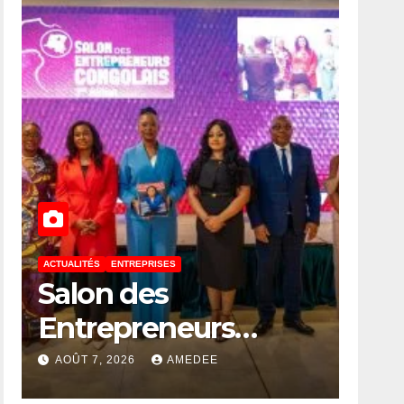
ACTUALITÉS
ENTREPRISES
Salon des
Entrepreneurs
Congolais 2026 : la
AOÛT 7, 2026
AMEDEE
DG de l’ANAPI