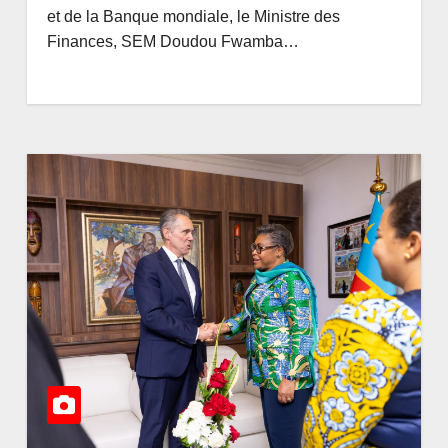
 : la
une simple étape d
AOÛT 7, 2026
AMEDEE
et de la Banque mondiale, le Ministre des
I
la vie
Finances, SEM Doudou Fwamba…
U
autour
 d’une
ion
ent en