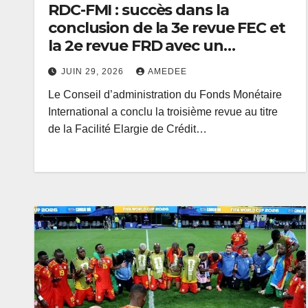
RDC-FMI : succès dans la
conclusion de la 3e revue FEC et
la 2e revue FRD avec un
décaissement total de 348.5
JUIN 29, 2026
AMEDEE
millions USD (Communiqué)
Le Conseil d’administration du Fonds Monétaire
International a conclu la troisième revue au titre
de la Facilité Elargie de Crédit…