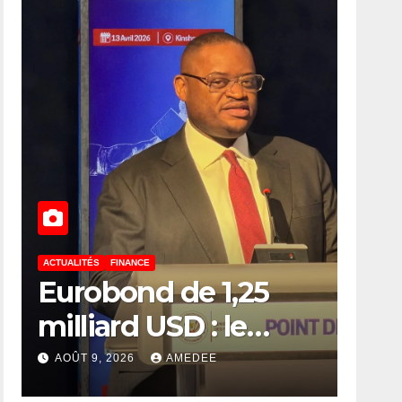
ACTUALITÉS
FINANCE
Eurobond de 1,25
milliard USD : le
député Flory
AOÛT 9, 2026
AMEDEE
Mapamboli relève 4