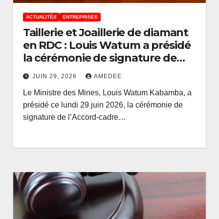
ACTUALITÉS
ENTREPRISES
Taillerie et Joaillerie de diamant
en RDC : Louis Watum a présidé
la cérémonie de signature de
l’Accord-Cadre entre le FOMIN et
JUIN 29, 2026
AMEDEE
ADEX Plateform AG
Le Ministre des Mines, Louis Watum Kabamba, a
présidé ce lundi 29 juin 2026, la cérémonie de
signature de l’Accord-cadre…