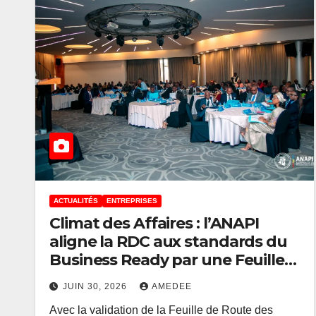
ACTUALITÉS
ENTREPRISES
Climat des Affaires : l’ANAPI
aligne la RDC aux standards du
ACTUALITÉS
FINANCE
Business Ready par une Feuille
Eurobond de 1
de route des mesures « Quick
milliard USD : 
JUIN 30, 2026
AMEDEE
Win »
Avec la validation de la Feuille de Route des