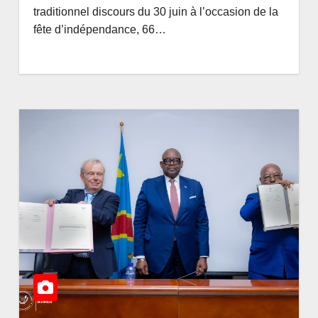
Mandataires publics
AOÛT 8, 2026
AMEDEE
traditionnel discours du 30 juin à l’occasion de la
ève 4
en RDC : la fausse
fête d’indépendance, 66…
 cet
révolution de la
du
transparence
t