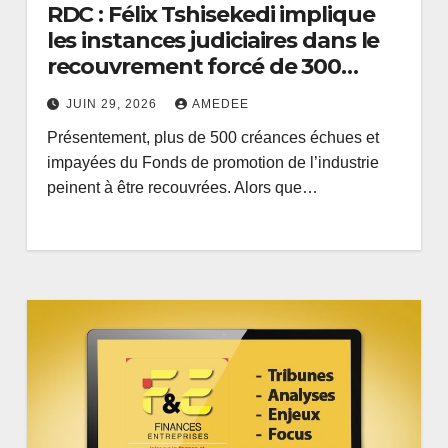
RDC : Félix Tshisekedi implique
les instances judiciaires dans le
recouvrement forcé de 300
millions USD de créances du FPI
JUIN 29, 2026
AMEDEE
Présentement, plus de 500 créances échues et
impayées du Fonds de promotion de l’industrie
peinent à être recouvrées. Alors que…