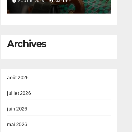
cél
AOÛT 8, 2026
AMEDEE
AOÛT
Jou
de 
con
Archives
org
Tri
Fe
et 
août 2026
de
juillet 2026
Co
juin 2026
mai 2026