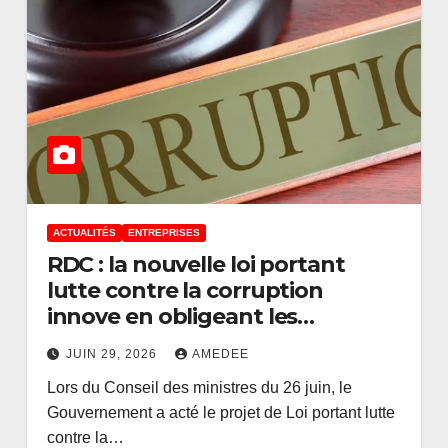
ACTUALITÉS
ENTREPRISES
RDC : la nouvelle loi portant
lutte contre la corruption
innove en obligeant les
entreprises à mettre en place de
JUIN 29, 2026
AMEDEE
dispositif anticorruption en leur
Lors du Conseil des ministres du 26 juin, le
sein
Gouvernement a acté le projet de Loi portant lutte
contre la…