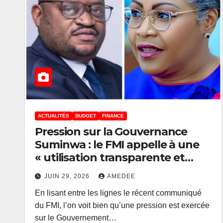
ACTUALITÉS
BUDGET
FINANCE
Pression sur la Gouvernance
Suminwa : le FMI appelle à une
« utilisation transparente et
efficace des ressources
JUIN 29, 2026
AMEDEE
publiques » et à
En lisant entre les lignes le récent communiqué
« assainissement budgétaire »
du FMI, l’on voit bien qu’une pression est exercée
sur le Gouvernement…