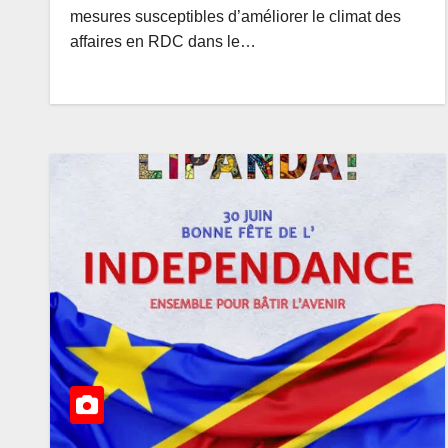
député Flory
AOÛT 9, 2026
AMEDEE
mesures susceptibles d’améliorer le climat des
Mapamboli rel
affaires en RDC dans le…
paradoxes sur
endettement 
Gouvernemen