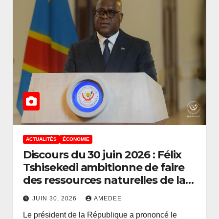
ACTUALITÉS
ÉCONOMIE
Discours du 30 juin 2026 : Félix
Tshisekedi ambitionne de faire
ACTUALITÉS
ENTREPRISES
des ressources naturelles de la
,25
Recrutement
RDC un levier de paix, de
le
compétitif des
JUIN 30, 2026
AMEDEE
prospérité et de souveraineté
Le président de la République a prononcé le