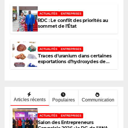
développement de l’Union
africaine–Nouveau Partenariat
pour le développement de
ACTUALITÉS
ENTREPRISES
l’Afrique (AUDA-NEPAD)
RDC : Le conflit des priorités au
sommet de l’État
ACTUALITÉS
ENTREPRISES
Traces d’uranium dans certaines
exportations d’hydroxydes de
cobalt : Mise au point du
Gouvernement
Articles récents
Populaires
Communication
ACTUALITÉS
ENTREPRISES
Salon des Entrepreneurs