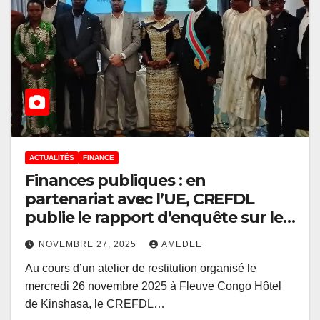
ACTUALITÉS
FINANCE
Finances publiques : en
partenariat avec l’UE, CREFDL
publie le rapport d’enquête sur le
potentiel fiscal et les mauvaises
NOVEMBRE 27, 2025
AMEDEE
pratiques de gouvernance dans 6
Au cours d’un atelier de restitution organisé le
communes de Kinshasa
mercredi 26 novembre 2025 à Fleuve Congo Hôtel
de Kinshasa, le CREFDL…