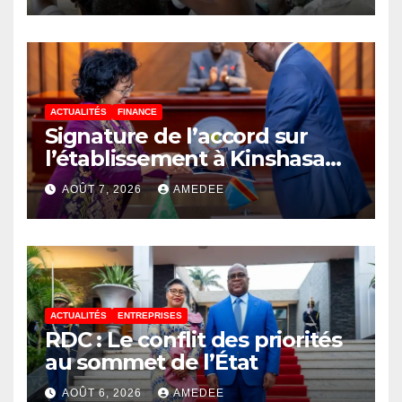
ACTUALITÉS
FINANCE
Signature de l’accord sur
l’établissement à Kinshasa
du bureau-pays de l’Agence
AOÛT 7, 2026
AMEDEE
de développement de
l’Union africaine–Nouveau
Partenariat pour le
développement de l’Afrique
(AUDA-NEPAD)
ACTUALITÉS
ENTREPRISES
RDC : Le conflit des priorités
au sommet de l’État
AOÛT 6, 2026
AMEDEE