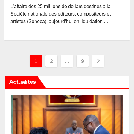
L’affaire des 25 millions de dollars destinés à la
Société nationale des éditeurs, compositeurs et
artistes (Soneca), aujourd’hui en liquidation,…
Pagination
1
2
…
9
des
Actualités
publications