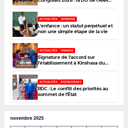
Congolais 2026 : la DG de l’ANAPI
Rachel PUNGU mobilise les
investisseurs autour de
l’ambition d’une RDC, destination
ACTUALITÉS
OPINIONS
phare de l’investissement en
L’enfance : un statut perpétuel et
Afrique
non une simple étape de la vie
ACTUALITÉS
FINANCE
Signature de l’accord sur
l’établissement à Kinshasa du
bureau-pays de l’Agence de
développement de l’Union
africaine–Nouveau Partenariat
ACTUALITÉS
ENTREPRISES
pour le développement de
RDC : Le conflit des priorités au
l’Afrique (AUDA-NEPAD)
sommet de l’État
novembre 2025