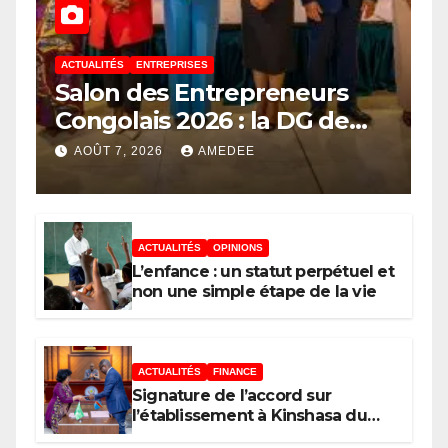
ACTUALITÉS
ENTREPRISES
Salon des Entrepreneurs
Congolais 2026 : la DG de
l’ANAPI Rachel PUNGU
AOÛT 7, 2026
AMEDEE
mobilise les investisseurs
autour de l’ambition d’une
RDC, destination phare de
ACTUALITÉS
OPINIONS
l’investissement en Afrique
L’enfance : un statut perpétuel et
non une simple étape de la vie
ACTUALITÉS
FINANCE
Signature de l’accord sur
l’établissement à Kinshasa du
bureau-pays de l’Agence de