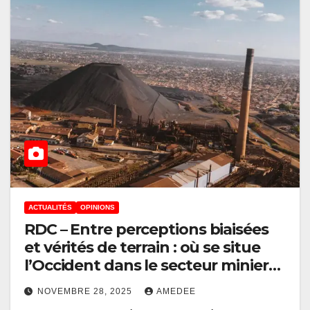
ACTUALITÉS
OPINIONS
RDC – Entre perceptions biaisées
et vérités de terrain : où se situe
l’Occident dans le secteur minier
vital ? (Par Olivier Kaforo)
NOVEMBRE 28, 2025
AMEDEE