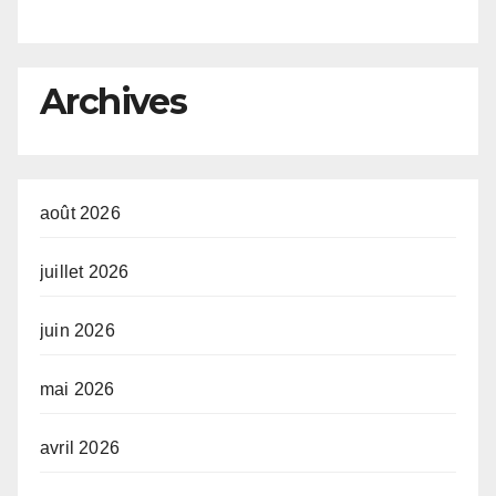
l’Union africaine–Nouveau
Partenariat pour le
développement de l’Afrique
Archives
(AUDA-NEPAD)
août 2026
juillet 2026
juin 2026
mai 2026
avril 2026