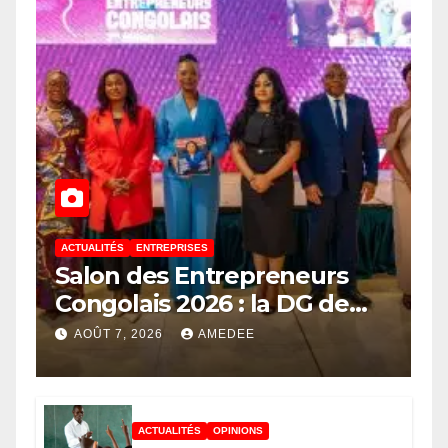
ACTUALITÉS
ENTREPRISES
Salon des Entrepreneurs
Congolais 2026 : la DG de
l’ANAPI Rachel PUNGU
AOÛT 7, 2026
AMEDEE
mobilise les investisseurs
autour de l’ambition d’une
RDC, destination phare de
ACTUALITÉS
OPINIONS
l’investissement en Afrique