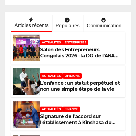
Articles récents
Populaires
Communication
ACTUALITÉS
ENTREPRISES
Salon des Entrepreneurs
Congolais 2026 : la DG de l’ANAPI
Rachel PUNGU mobilise les
investisseurs autour de
l’ambition d’une RDC, destination
ACTUALITÉS
OPINIONS
phare de l’investissement en
L’enfance : un statut perpétuel et
Afrique
non une simple étape de la vie
ACTUALITÉS
FINANCE
Signature de l’accord sur
l’établissement à Kinshasa du
bureau-pays de l’Agence de
développement de l’Union