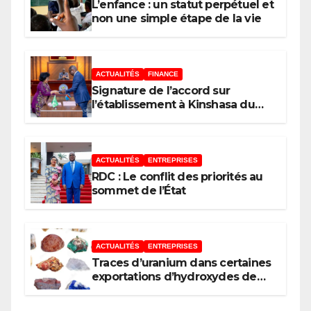
L’enfance : un statut perpétuel et
non une simple étape de la vie
ACTUALITÉS
FINANCE
Signature de l’accord sur
l’établissement à Kinshasa du
bureau-pays de l’Agence de
développement de l’Union
africaine–Nouveau Partenariat
pour le développement de
ACTUALITÉS
ENTREPRISES
l’Afrique (AUDA-NEPAD)
RDC : Le conflit des priorités au
sommet de l’État
ACTUALITÉS
ENTREPRISES
Traces d’uranium dans certaines
exportations d’hydroxydes de
cobalt : Mise au point du
Gouvernement