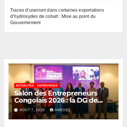
Traces d’uranium dans certaines exportations
d’hydroxydes de cobalt : Mise au point du
Gouvernement
ACTUALITÉS
ENTREPRISES
Salon des Entrepreneurs
Congolais 2026 : la DG de
l’ANAPI Rachel PUNGU
AOÛT 7, 2026
AMEDEE
mobilise les investisseurs
autour de l’ambition d’une