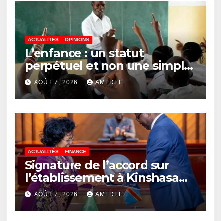
RDC, destination phare de
l’investissement en Afrique
ACTUALITÉS
OPINIONS
L’enfance : un statut
perpétuel et non une simple
étape de la vie
AOÛT 7, 2026
AMEDEE
ACTUALITÉS
FINANCE
Signature de l’accord sur
l’établissement à Kinshasa
du bureau-pays de l’Agence
AOÛT 7, 2026
AMEDEE
de développement de
l’Union africaine–Nouveau