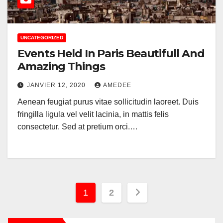
UNCATEGORIZED
Events Held In Paris Beautifull And
Amazing Things
JANVIER 12, 2020
AMEDEE
Aenean feugiat purus vitae sollicitudin laoreet. Duis
fringilla ligula vel velit lacinia, in mattis felis
consectetur. Sed at pretium orci.…
Pagination
1
2
des