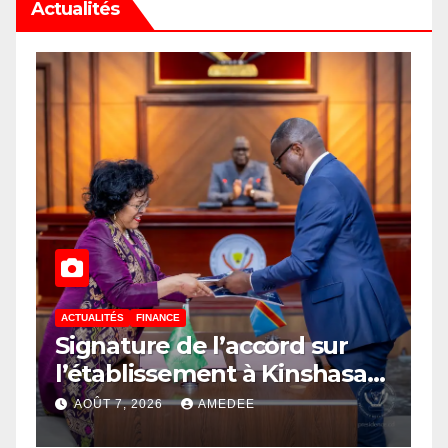
Actualités
publications
ACTUALITÉS
FINANCE
ACTUALITÉS
Signature de l’accord sur
RDC : L
l’établissement à Kinshasa
au som
du bureau-pays de l’Agence
AOÛT 7, 2026
AMEDEE
AOÛT 6, 
de développement de