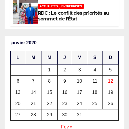
africaine–Nouveau Partenariat
ACTUALITÉS
ENTREPRISES
pour le développement de
RDC : Le conflit des priorités au
l’Afrique (AUDA-NEPAD)
sommet de l’État
janvier 2020
L
M
M
J
V
S
D
1
2
3
4
5
6
7
8
9
10
11
12
13
14
15
16
17
18
19
20
21
22
23
24
25
26
27
28
29
30
31
Fév »