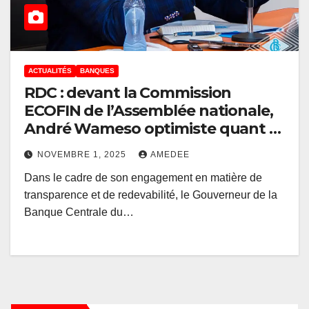
ACTUALITÉS
BANQUES
RDC : devant la Commission
ECOFIN de l’Assemblée nationale,
André Wameso optimiste quant à
l’appréciation du franc congolais
NOVEMBRE 1, 2025
AMEDEE
dans la durée
Dans le cadre de son engagement en matière de
transparence et de redevabilité, le Gouverneur de la
Banque Centrale du…