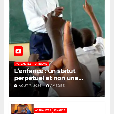
ACTUALITÉS
OPINIONS
L’enfance : un statut
perpétuel et non une
simple étape de la vie
AOÛT 7, 2026
AMEDEE
ACTUALITÉS
FINANCE