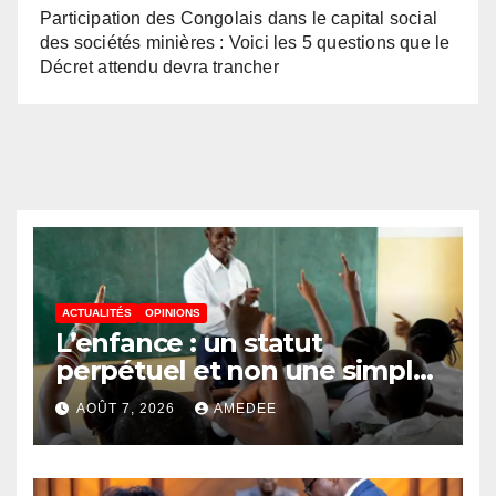
Participation des Congolais dans le capital social
des sociétés minières : Voici les 5 questions que le
Décret attendu devra trancher
ACTUALITÉS
OPINIONS
L’enfance : un statut
perpétuel et non une simple
étape de la vie
AOÛT 7, 2026
AMEDEE