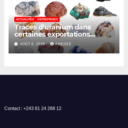
ACTUALITÉS
ENTREPRISES
Traces d’uranium dans
certaines exportations
d’hydroxydes de cobalt : Mise
AOÛT 6, 2026
AMEDEE
au point du Gouvernement
Contact : +243 81 24 288 12