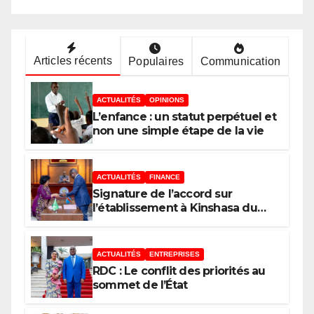
trancher
Articles récents
Populaires
Communication
ACTUALITÉS
OPINIONS
L’enfance : un statut perpétuel et
non une simple étape de la vie
ACTUALITÉS
FINANCE
Signature de l’accord sur
l’établissement à Kinshasa du
bureau-pays de l’Agence de
développement de l’Union
africaine–Nouveau Partenariat
ACTUALITÉS
ENTREPRISES
pour le développement de
RDC : Le conflit des priorités au
l’Afrique (AUDA-NEPAD)
sommet de l’État