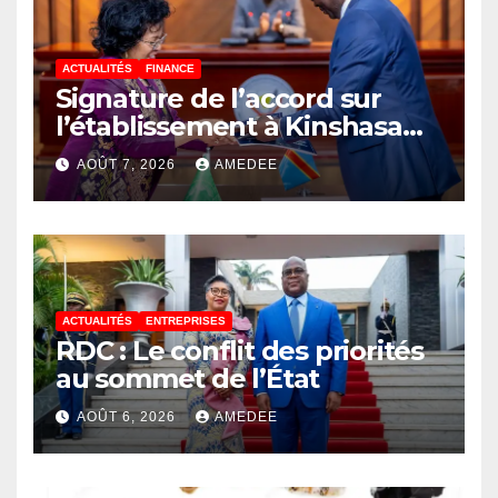
ACTUALITÉS
FINANCE
Signature de l’accord sur
l’établissement à Kinshasa
du bureau-pays de l’Agence
AOÛT 7, 2026
AMEDEE
de développement de
l’Union africaine–Nouveau
Partenariat pour le
développement de l’Afrique
(AUDA-NEPAD)
ACTUALITÉS
ENTREPRISES
RDC : Le conflit des priorités
au sommet de l’État
AOÛT 6, 2026
AMEDEE