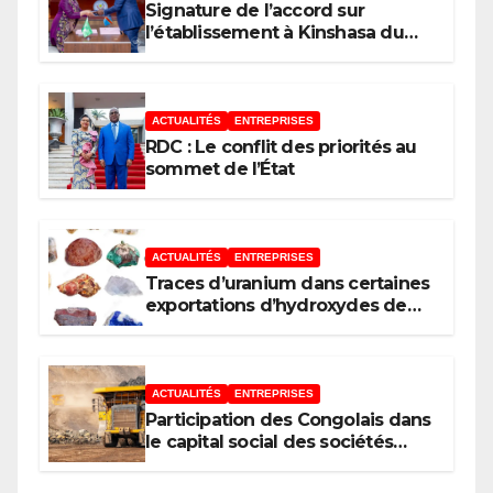
Signature de l’accord sur
l’établissement à Kinshasa du
bureau-pays de l’Agence de
développement de l’Union
africaine–Nouveau Partenariat
pour le développement de
ACTUALITÉS
ENTREPRISES
l’Afrique (AUDA-NEPAD)
RDC : Le conflit des priorités au
sommet de l’État
ACTUALITÉS
ENTREPRISES
Traces d’uranium dans certaines
exportations d’hydroxydes de
cobalt : Mise au point du
Gouvernement
ACTUALITÉS
ENTREPRISES
Participation des Congolais dans
le capital social des sociétés
minières : Voici les 5 questions
que le Décret attendu devra