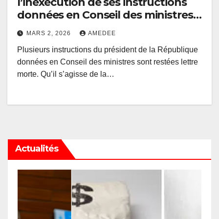
l’inexécution de ses instructions
données en Conseil des ministres :
un désaveu de la gouvernance
MARS 2, 2026
AMEDEE
Suminwa ?
Plusieurs instructions du président de la République
données en Conseil des ministres sont restées lettre
morte. Qu’il s’agisse de la…
Actualités