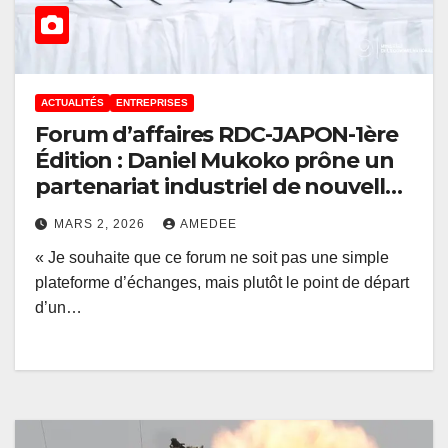
ACTUALITÉS
ENTREPRISES
Forum d’affaires RDC-JAPON-1ère
Édition : Daniel Mukoko prône un
partenariat industriel de nouvelle
génération basé sur la
MARS 2, 2026
AMEDEE
transformation
« Je souhaite que ce forum ne soit pas une simple
plateforme d’échanges, mais plutôt le point de départ
d’un…