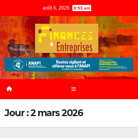
Skip
août 6, 2026
8:53 am
to
content
Jour :
2 mars 2026