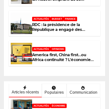
millions USD le 11 août 2026 au
moyen des Obligations du
Trésor
ACTUALITÉS
BUDGET
FINANCE
RDC : la présidence de la
République a engagé des
dépenses estimées à 554
millions USD au 1er semestre
2026 (budget)
ACTUALITÉS
OPINIONS
America first, China first…ou
Africa continuité ? L’économie
n’est jamais que l’ombre d’une
ontologie
Articles récents
Populaires
Communication
ACTUALITÉS
ÉCONOMIE