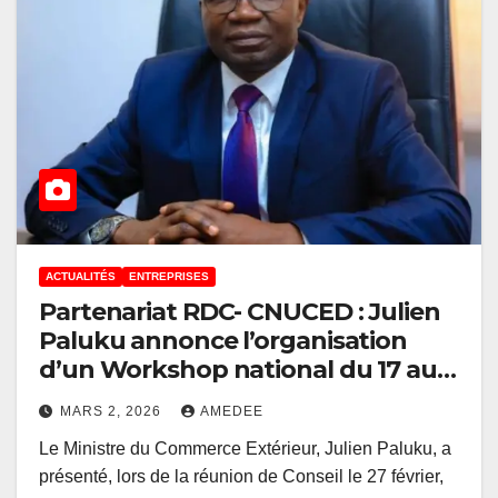
ACTUALITÉS
ENTREPRISES
Partenariat RDC- CNUCED : Julien
Paluku annonce l’organisation
d’un Workshop national du 17 au
18 mars 2026 à Kinshasa sur la
MARS 2, 2026
AMEDEE
diversification économique et la
Le Ministre du Commerce Extérieur, Julien Paluku, a
croissance inclusive
présenté, lors de la réunion de Conseil le 27 février,