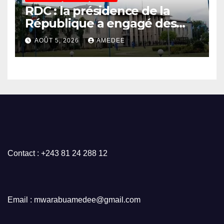
RDC : la présidence de la
République a engagé des
dépenses estimées à 554
AOÛT 5, 2026
AMEDEE
millions USD au 1er semestre
2026 (budget)
Contact : +243 81 24 288 12
Email : mwarabuamedee@gmail.com