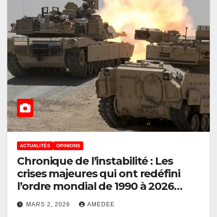
ACTUALITÉS
OPINIONS
Chronique de l’instabilité : Les
crises majeures qui ont redéfini
l’ordre mondial de 1990 à 2026
(Tribune 006 de Julien Paluku)
MARS 2, 2026
AMEDEE