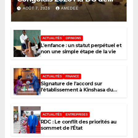
l’ANAPI Rachel PUNGU
AOÛT 7, 2026
AMEDEE
mobilise les investisseurs
autour de l’ambition d’une
RDC, destination phare de
ACTUALITÉS
OPINIONS
l’investissement en Afrique
L’enfance : un statut perpétuel et
non une simple étape de la vie
ACTUALITÉS
FINANCE
Signature de l’accord sur
l’établissement à Kinshasa du
bureau-pays de l’Agence de
développement de l’Union
africaine–Nouveau Partenariat
pour le développement de
ACTUALITÉS
ENTREPRISES
l’Afrique (AUDA-NEPAD)
RDC : Le conflit des priorités au
sommet de l’État