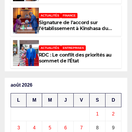
ACTUALITÉS
FINANCE
Signature de l’accord sur
l’établissement à Kinshasa du
bureau-pays de l’Agence de
développement de l’Union
africaine–Nouveau Partenariat
ACTUALITÉS
ENTREPRISES
pour le développement de
RDC : Le conflit des priorités au
l’Afrique (AUDA-NEPAD)
sommet de l’État
août 2026
L
M
M
J
V
S
D
1
2
3
4
5
6
7
8
9