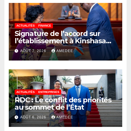
ACTUALITÉS
FINANCE
Signature de l’accord sur
l’établissement à Kinshasa
du bureau-pays de l’Agence
AOÛT 7, 2026
AMEDEE
de développement de
l’Union africaine–Nouveau
Partenariat pour le
développement de l’Afrique
(AUDA-NEPAD)
ACTUALITÉS
ENTREPRISES
RDC : Le conflit des priorités
au sommet de l’État
AOÛT 6, 2026
AMEDEE