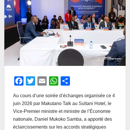
F
T
E
W
P
a
wi
m
h
ar
Au cours d’une soirée d’échanges organisée ce 4
c
tt
ail
at
ta
juin 2026 par Makutano Talk au Sultani Hotel, le
e
er
s
g
Vice-Premier ministre et ministre de l’Économie
b
A
er
nationale, Daniel Mukoko Samba, a apporté des
o
p
éclaircissements sur les accords stratégiques