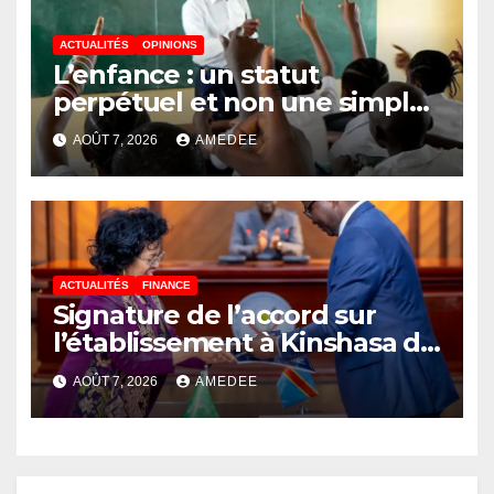
ACTUALITÉS
OPINIONS
L’enfance : un statut
perpétuel et non une simple
étape de la vie
AOÛT 7, 2026
AMEDEE
ACTUALITÉS
FINANCE
Signature de l’accord sur
l’établissement à Kinshasa du
bureau-pays de l’Agence de
AOÛT 7, 2026
AMEDEE
développement de l’Union
africaine–Nouveau
Partenariat pour le
développement de l’Afrique