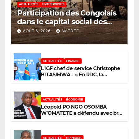
ACTUALITÉS
ENTREPRISES
Participation des Congolais
dans le capital social des
sociétés minières : Voici les 5
AOÛT 6, 2026
AMEDEE
questions que le Décret
attendu devra trancher
ACTUALITÉS
FINANCE
L’IGF chef de service Christophe
BITASIMWA : » En RDC, la
tendance est à la fraude, au
détournement, à la corruption »
ACTUALITÉS
ÉCONOMIE
Léopold PO NGO OSOMBA
W’OMATETE a défendu avec brio
sa thèse intitulée « Analyse de la
pauvreté et de l’accessibilité des
ménages aux biens et services
sociaux de base dans la Ville
ACTUALITÉS
OPINIONS