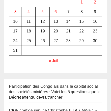
1
2
3
4
5
6
7
8
9
10
11
12
13
14
15
16
17
18
19
20
21
22
23
24
25
26
27
28
29
30
31
« Juil
Participation des Congolais dans le capital social
des sociétés minières : Voici les 5 questions que le
Décret attendu devra trancher
L’IGF chef de service Christophe BITASIMWA : »