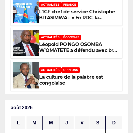
trancher
ACTUALITÉS
FINANCE
L’IGF chef de service Christophe
BITASIMWA : » En RDC, la
tendance est à la fraude, au
détournement, à la corruption »
ACTUALITÉS
ÉCONOMIE
Léopold PO NGO OSOMBA
W’OMATETE a défendu avec brio
sa thèse intitulée « Analyse de la
pauvreté et de l’accessibilité des
ménages aux biens et services
ACTUALITÉS
OPINIONS
sociaux de base dans la Ville
La culture de la palabre est
Province de Kinshasa », devant
congolaise
le jury conduit par le Prof. Mabi
Mulumba
août 2026
L
M
M
J
V
S
D