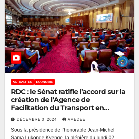
ACTUALITÉS
ÉCONOMIE
RDC : le Sénat ratifie l’accord sur la
création de l’Agence de
Facilitation du Transport en
Transit du Corridor de Lobito
DÉCEMBRE 3, 2024
AMEDEE
Sous la présidence de l’honorable Jean-Michel
Sama Lukonde Kyenge, la plénière du lundi 02