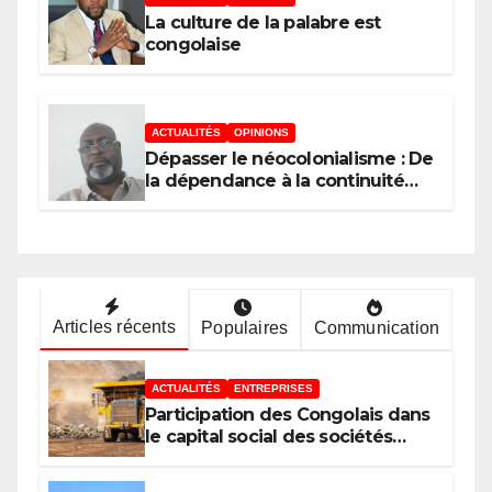
Province de Kinshasa », devant
La culture de la palabre est
le jury conduit par le Prof. Mabi
congolaise
Mulumba
ACTUALITÉS
OPINIONS
Dépasser le néocolonialisme : De
la dépendance à la continuité
souveraine
Articles récents
Populaires
Communication
ACTUALITÉS
ENTREPRISES
Participation des Congolais dans
le capital social des sociétés
minières : Voici les 5 questions
que le Décret attendu devra