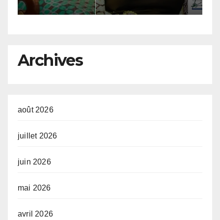
c
T
M
d
Archives
août 2026
juillet 2026
juin 2026
mai 2026
avril 2026