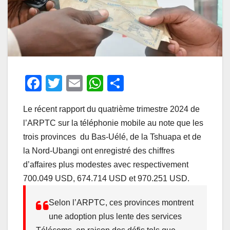
F
T
E
W
P
a
wi
m
h
ar
Le récent rapport du quatrième trimestre 2024 de
c
tt
ail
at
ta
l’ARPTC sur la téléphonie mobile au note que les
e
er
s
g
trois provinces du Bas-Uélé, de la Tshuapa et de
b
A
er
la Nord-Ubangi ont enregistré des chiffres
o
p
d’affaires plus modestes avec respectivement
o
p
700.049 USD, 674.714 USD et 970.251 USD.
k
Selon l’ARPTC, ces provinces montrent
une adoption plus lente des services