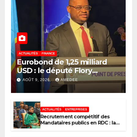
ACTUALITÉS
FINANCE
Eurobond de 1,25 milliard
USD : le député Flory
Mapamboli relève 4
AOÛT 9, 2026
AMEDEE
paradoxes sur cet
endettement du
Gouvernement
ACTUALITÉS
ENTREPRISES
Recrutement compétitif des
Mandataires publics en RDC : la
fausse révolution de la
transparence