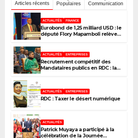
Articles récents
Populaires
Communication
ACTUALITÉS
FINANCE
Eurobond de 1,25 milliard USD : le
député Flory Mapamboli relève 4
paradoxes sur cet endettement
du Gouvernement
ACTUALITÉS
ENTREPRISES
Recrutement compétitif des
Mandataires publics en RDC : la
fausse révolution de la
transparence
ACTUALITÉS
ENTREPRISES
RDC : Taxer le désert numérique
ACTUALITÉS
Patrick Muyaya a participé à la
célébration de la Journée