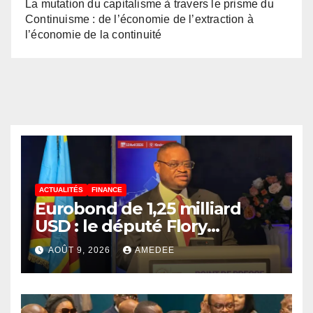
La mutation du capitalisme à travers le prisme du
Continuisme : de l’économie de l’extraction à
l’économie de la continuité
ACTUALITÉS
FINANCE
Eurobond de 1,25 milliard
USD : le député Flory
Mapamboli relève 4
AOÛT 9, 2026
AMEDEE
paradoxes sur cet
endettement du
Gouvernement