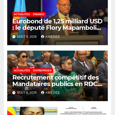
ACTUALITÉS
FINANCE
Eurobond de 1,25 milliard USD
: le député Flory Mapamboli
relève 4 paradoxes sur cet
AOÛT 9, 2026
AMEDEE
endettement du
Gouvernement
ACTUALITÉS
ENTREPRISES
Recrutement compétitif des
Mandataires publics en RDC :
la fausse révolution de la
AOÛT 8, 2026
AMEDEE
transparence