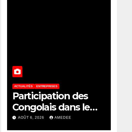
ACTUALITÉS
ENTREPRISES
Participation des
Congolais dans le
capital social des
AOÛT 6, 2026
AMEDEE
sociétés minières :