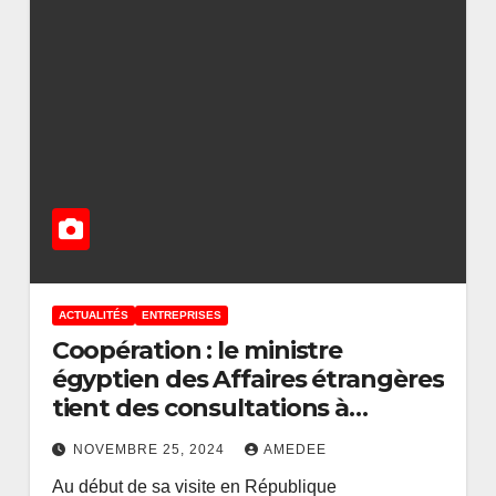
ACTUALITÉS
ENTREPRISES
Coopération : le ministre
égyptien des Affaires étrangères
ACTUALITÉS
ENTREPRISES
ACTUALITÉS
tient des consultations à
Participation des
L’IGF
Kinshasa
Congolais dans le
Chris
NOVEMBRE 25, 2024
AMEDEE
Au début de sa visite en République