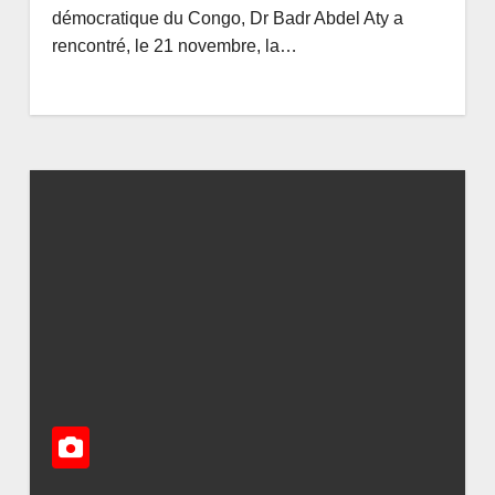
capital social des
BITA
AOÛT 6, 2026
AMEDEE
AOÛT 6, 
démocratique du Congo, Dr Badr Abdel Aty a
sociétés minières :
RDC, 
rencontré, le 21 novembre, la…
Voici les 5 questions
à la f
que le Décret
détou
attendu devra
corru
trancher