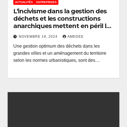
ACTUALITÉS
ENTREPRISES
L’incivisme dans la gestion des
déchets et les constructions
anarchiques mettent en péril les
infrastructures de la SNEL et
NOVEMBRE 18, 2024
AMEDEE
REGIDESO
Une gestion optimum des déchets dans les
grandes villes et un aménagement du territoire
selon les normes urbanistiques, sont des…