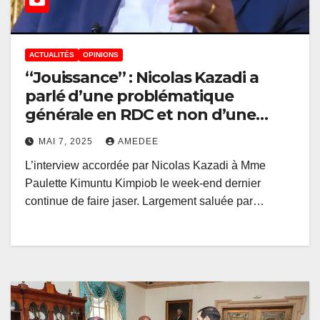
ACTUALITÉS
OPINIONS
‘‘Jouissance’’ : Nicolas Kazadi a
parlé d’une problématique
générale en RDC et non d’une
stigmatisation du pouvoir en place
MAI 7, 2025
AMEDEE
L’interview accordée par Nicolas Kazadi à Mme
Paulette Kimuntu Kimpiob le week-end dernier
continue de faire jaser. Largement saluée par…