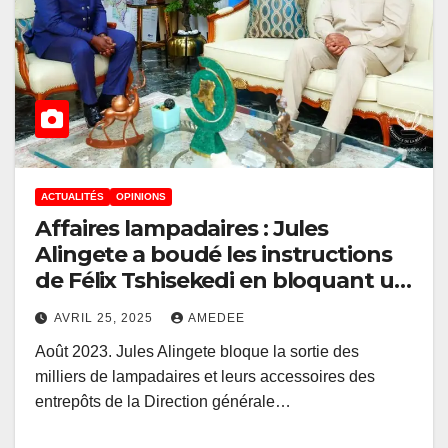
ACTUALITÉS
OPINIONS
Affaires lampadaires : Jules
Alingete a boudé les instructions
de Félix Tshisekedi en bloquant un
projet salutaire pour les Congolais
AVRIL 25, 2025
AMEDEE
Août 2023. Jules Alingete bloque la sortie des
milliers de lampadaires et leurs accessoires des
entrepôts de la Direction générale…