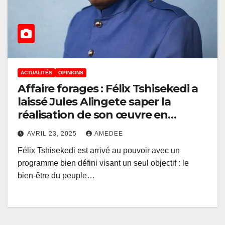
ACTUALITÉS
OPINIONS
Affaire forages : Félix Tshisekedi a
laissé Jules Alingete saper la
réalisation de son œuvre en
entravant l’exécution d’un projet
AVRIL 23, 2025
AMEDEE
important (Enquête)
Félix Tshisekedi est arrivé au pouvoir avec un
programme bien défini visant un seul objectif : le
bien-être du peuple…