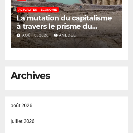
ACTUALITÉS
ÉCONOMIE
A
à
La mutation du capitalisme
S
e
à travers le prisme du
C
Continuisme : de l’économie
l
AOÛT 8, 2026
AMEDEE
a
de l’extraction à l’économie
m
de la continuité
a
e
R
o
l
Archives
août 2026
juillet 2026