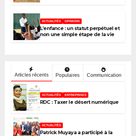
Rachel PUNGU mobilise les
investisseurs autour de
l’ambition d’une RDC, destination
phare de l’investissement en
ACTUALITÉS
OPINIONS
Afrique
L’enfance : un statut perpétuel et
non une simple étape de la vie
Articles récents
Populaires
Communication
ACTUALITÉS
ENTREPRISES
RDC : Taxer le désert numérique
ACTUALITÉS
Patrick Muyaya a participé à la