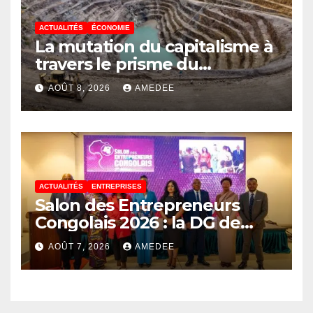
ACTUALITÉS
ÉCONOMIE
La mutation du capitalisme à
travers le prisme du
Continuisme : de l’économie
AOÛT 8, 2026
AMEDEE
de l’extraction à l’économie
de la continuité
ACTUALITÉS
ENTREPRISES
Salon des Entrepreneurs
Congolais 2026 : la DG de
l’ANAPI Rachel PUNGU
AOÛT 7, 2026
AMEDEE
mobilise les investisseurs
autour de l’ambition d’une
RDC, destination phare de
l’investissement en Afrique