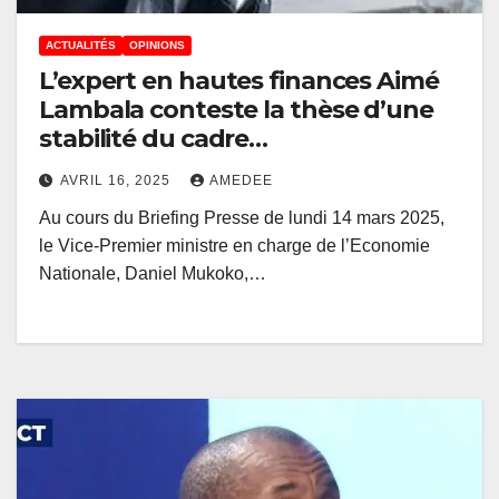
ACTUALITÉS
OPINIONS
L’expert en hautes finances Aimé
Lambala conteste la thèse d’une
stabilité du cadre
macroéconomique en RDC
AVRIL 16, 2025
AMEDEE
défendue par le VPM Daniel
Au cours du Briefing Presse de lundi 14 mars 2025,
Mukoko
le Vice-Premier ministre en charge de l’Economie
Nationale, Daniel Mukoko,…