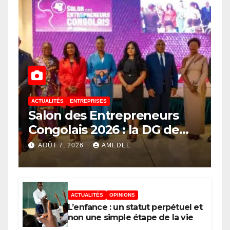
ACTUALITÉS
ENTREPRISES
Salon des Entrepreneurs
Congolais 2026 : la DG de
l’ANAPI Rachel PUNGU
AOÛT 7, 2026
AMEDEE
mobilise les investisseurs
autour de l’ambition d’une
RDC, destination phare de
ACTUALITÉS
OPINIONS
l’investissement en Afrique
L’enfance : un statut perpétuel et
non une simple étape de la vie