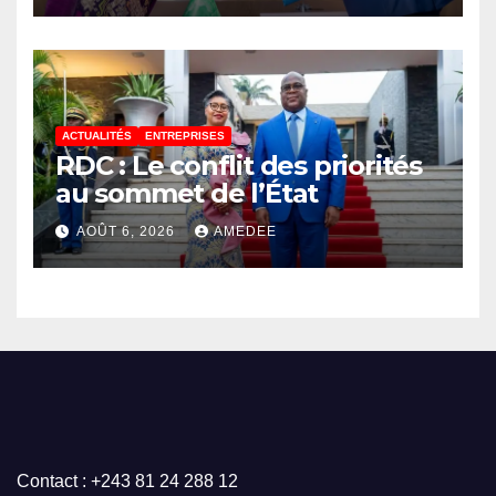
l’Union africaine–Nouveau
Partenariat pour le
développement de l’Afrique
(AUDA-NEPAD)
ACTUALITÉS
ENTREPRISES
RDC : Le conflit des priorités
au sommet de l’État
AOÛT 6, 2026
AMEDEE
Contact : +243 81 24 288 12