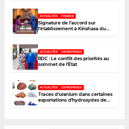
ACTUALITÉS
FINANCE
Signature de l’accord sur
l’établissement à Kinshasa du
bureau-pays de l’Agence de
développement de l’Union
africaine–Nouveau Partenariat
pour le développement de
ACTUALITÉS
ENTREPRISES
l’Afrique (AUDA-NEPAD)
RDC : Le conflit des priorités au
sommet de l’État
ACTUALITÉS
ENTREPRISES
Traces d’uranium dans certaines
exportations d’hydroxydes de
cobalt : Mise au point du
Gouvernement