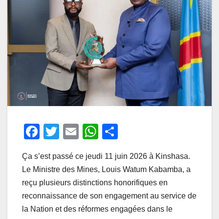
F
T
E
W
P
a
wi
m
h
ar
Ça s’est passé ce jeudi 11 juin 2026 à Kinshasa.
c
tt
ail
at
ta
Le Ministre des Mines, Louis Watum Kabamba, a
e
er
s
g
reçu plusieurs distinctions honorifiques en
b
A
er
reconnaissance de son engagement au service de
o
p
la Nation et des réformes engagées dans le