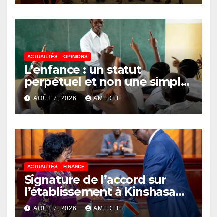
autour de l’ambition d’une
RDC, destination phare de
l’investissement en Afrique
ACTUALITÉS
OPINIONS
L’enfance : un statut
perpétuel et non une simple
étape de la vie
AOÛT 7, 2026
AMEDEE
ACTUALITÉS
FINANCE
Signature de l’accord sur
l’établissement à Kinshasa
du bureau-pays de l’Agence
AOÛT 7, 2026
AMEDEE
de développement de