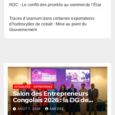
RDC : Le conflit des priorités au sommet de l’État
Traces d’uranium dans certaines exportations
d’hydroxydes de cobalt : Mise au point du
Gouvernement
ACTUALITÉS
ENTREPRISES
Salon des Entrepreneurs
Congolais 2026 : la DG de
l’ANAPI Rachel PUNGU
AOÛT 7, 2026
AMEDEE
mobilise les investisseurs