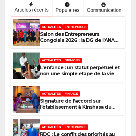
Articles récents
Populaires
Communication
ACTUALITÉS
ENTREPRISES
Salon des Entrepreneurs
Congolais 2026 : la DG de l’ANAPI
Rachel PUNGU mobilise les
investisseurs autour de
l’ambition d’une RDC, destination
ACTUALITÉS
OPINIONS
phare de l’investissement en
L’enfance : un statut perpétuel et
Afrique
non une simple étape de la vie
ACTUALITÉS
FINANCE
Signature de l’accord sur
l’établissement à Kinshasa du
bureau-pays de l’Agence de
développement de l’Union
africaine–Nouveau Partenariat
ACTUALITÉS
ENTREPRISES
pour le développement de
RDC : Le conflit des priorités au