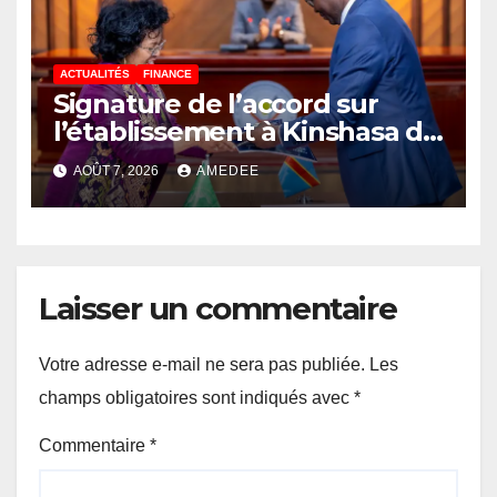
ACTUALITÉS
FINANCE
Signature de l’accord sur
l’établissement à Kinshasa du
bureau-pays de l’Agence de
AOÛT 7, 2026
AMEDEE
développement de l’Union
africaine–Nouveau
Partenariat pour le
développement de l’Afrique
(AUDA-NEPAD)
Laisser un commentaire
Votre adresse e-mail ne sera pas publiée.
Les
champs obligatoires sont indiqués avec
*
Commentaire
*