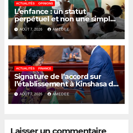
ACTUALITÉS
OPINIONS
L’enfance : un statut
perpétuel et non une simple
étape de la vie
AOÛT 7, 2026
AMEDEE
ACTUALITÉS
FINANCE
Signature de l’accord sur
l’établissement à Kinshasa du
bureau-pays de l’Agence de
AOÛT 7, 2026
AMEDEE
développement de l’Union
africaine–Nouveau
Partenariat pour le
développement de l’Afrique
(AUDA-NEPAD)
Laisser un commentaire