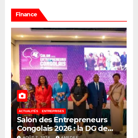
Finance
ACTUALITÉS
ENTREPRISES
Salon des Entrepreneurs
Congolais 2026 : la DG de
l’ANAPI Rachel PUNGU
AOÛT 7, 2026
AMEDEE