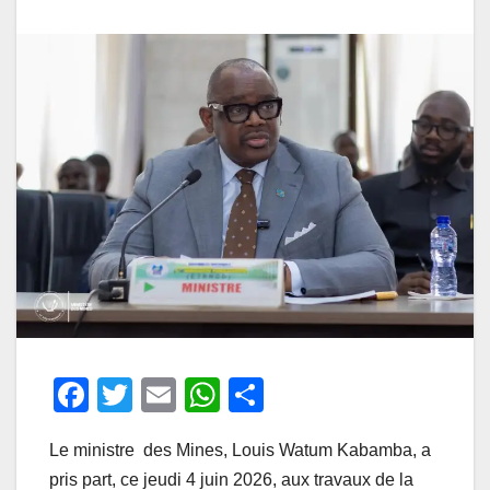
F
T
E
W
P
a
wi
m
h
ar
Le ministre des Mines, Louis Watum Kabamba, a
c
tt
ail
at
ta
pris part, ce jeudi 4 juin 2026, aux travaux de la