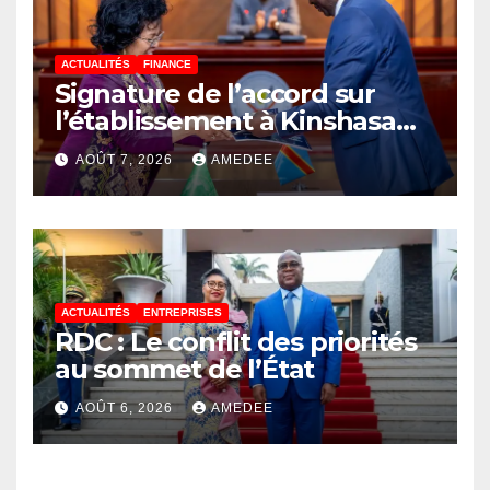
ACTUALITÉS
FINANCE
Signature de l’accord sur
l’établissement à Kinshasa
du bureau-pays de l’Agence
AOÛT 7, 2026
AMEDEE
de développement de
l’Union africaine–Nouveau
Partenariat pour le
développement de l’Afrique
(AUDA-NEPAD)
ACTUALITÉS
ENTREPRISES
RDC : Le conflit des priorités
au sommet de l’État
AOÛT 6, 2026
AMEDEE