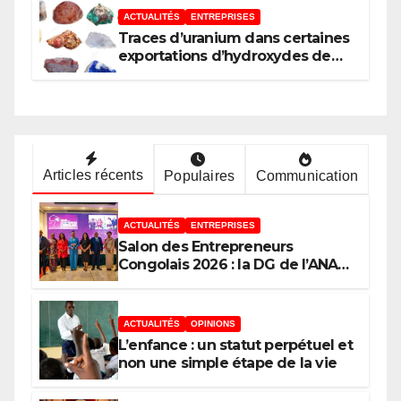
ACTUALITÉS
ENTREPRISES
Traces d’uranium dans certaines
exportations d’hydroxydes de
cobalt : Mise au point du
Gouvernement
Articles récents
Populaires
Communication
ACTUALITÉS
ENTREPRISES
Salon des Entrepreneurs
Congolais 2026 : la DG de l’ANAPI
Rachel PUNGU mobilise les
investisseurs autour de
l’ambition d’une RDC, destination
ACTUALITÉS
OPINIONS
phare de l’investissement en
L’enfance : un statut perpétuel et
Afrique
non une simple étape de la vie