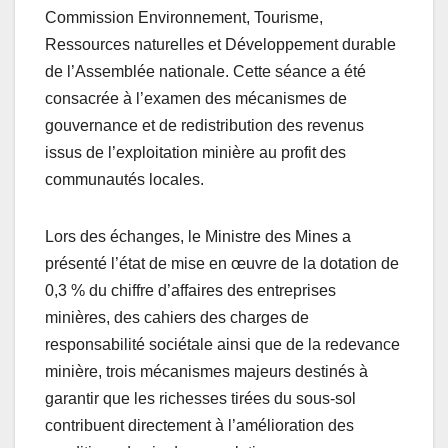
e
er
s
g
Commission Environnement, Tourisme,
b
A
er
Ressources naturelles et Développement durable
o
p
de l’Assemblée nationale. Cette séance a été
o
p
consacrée à l’examen des mécanismes de
gouvernance et de redistribution des revenus
k
issus de l’exploitation minière au profit des
communautés locales.
Lors des échanges, le Ministre des Mines a
présenté l’état de mise en œuvre de la dotation de
0,3 % du chiffre d’affaires des entreprises
minières, des cahiers des charges de
responsabilité sociétale ainsi que de la redevance
minière, trois mécanismes majeurs destinés à
garantir que les richesses tirées du sous-sol
contribuent directement à l’amélioration des