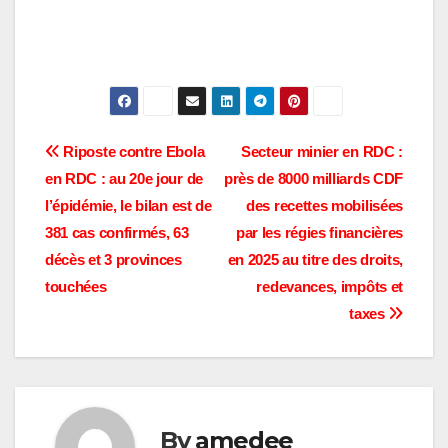
Navigation
Riposte contre Ebola
Secteur minier en RDC :
en RDC : au 20e jour de
près de 8000 milliards CDF
de
l’épidémie, le bilan est de
des recettes mobilisées
l’article
381 cas confirmés, 63
par les régies financières
décès et 3 provinces
en 2025 au titre des droits,
touchées
redevances, impôts et
taxes
By
amedee