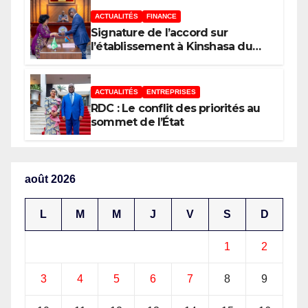
ACTUALITÉS
FINANCE
Signature de l’accord sur
l’établissement à Kinshasa du
bureau-pays de l’Agence de
développement de l’Union
africaine–Nouveau Partenariat
ACTUALITÉS
ENTREPRISES
pour le développement de
RDC : Le conflit des priorités au
l’Afrique (AUDA-NEPAD)
sommet de l’État
août 2026
L
M
M
J
V
S
D
1
2
3
4
5
6
7
8
9