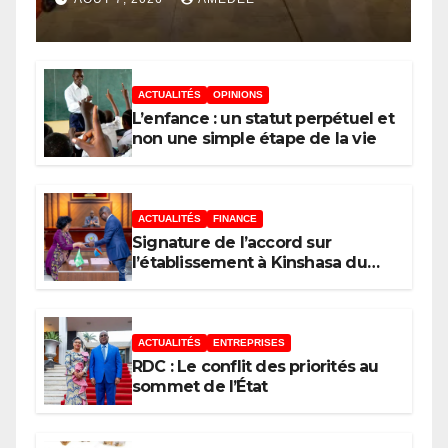
mobilise les investisseurs
autour de l’ambition d’une
RDC, destination phare de
ACTUALITÉS
OPINIONS
l’investissement en Afrique
L’enfance : un statut perpétuel et
non une simple étape de la vie
ACTUALITÉS
FINANCE
Signature de l’accord sur
l’établissement à Kinshasa du
bureau-pays de l’Agence de
développement de l’Union
africaine–Nouveau Partenariat
pour le développement de
ACTUALITÉS
ENTREPRISES
l’Afrique (AUDA-NEPAD)
RDC : Le conflit des priorités au
sommet de l’État