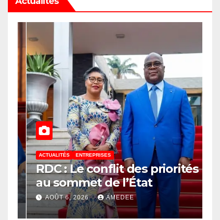
Actualités
ACTUALITÉS
ENTREPRISES
A
RDC : Le conflit des priorités
T
au sommet de l’État
c
e
d
AOÛT 6, 2026
AMEDEE
M