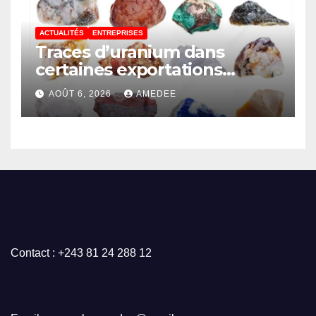
ACTUALITÉS
ENTREPRISES
Traces d’uranium dans
certaines exportations
d’hydroxydes de cobalt : Mise
AOÛT 6, 2026
AMEDEE
au point du Gouvernement
Contact : +243 81 24 288 12