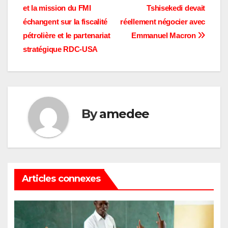
et la mission du FMI
Tshisekedi devait
de
échangent sur la fiscalité
réellement négocier avec
l’article
pétrolière et le partenariat
Emmanuel Macron
stratégique RDC-USA
By
amedee
Articles connexes