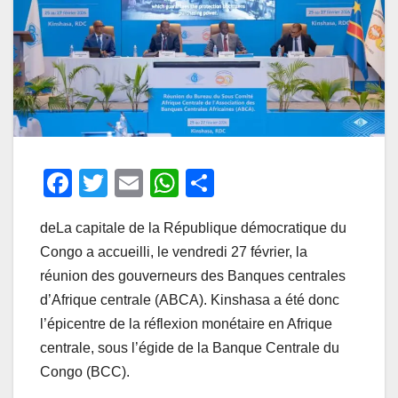
F
T
E
W
P
a
wi
m
h
ar
deLa capitale de la République démocratique du
c
tt
ail
at
ta
Congo a accueilli, le vendredi 27 février, la
e
er
s
g
réunion des gouverneurs des Banques centrales
b
A
er
d’Afrique centrale (ABCA). Kinshasa a été donc
o
p
l’épicentre de la réflexion monétaire en Afrique
o
p
centrale, sous l’égide de la Banque Centrale du
Congo (BCC).
k