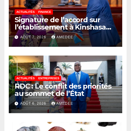
ACTUALITÉS
FINANCE
Signature de l’accord sur
l’établissement à Kinshasa
du bureau-pays de l’Agence
AOÛT 7, 2026
AMEDEE
de développement de
l’Union africaine–Nouveau
Partenariat pour le
développement de l’Afrique
(AUDA-NEPAD)
ACTUALITÉS
ENTREPRISES
RDC : Le conflit des priorités
au sommet de l’État
AOÛT 6, 2026
AMEDEE