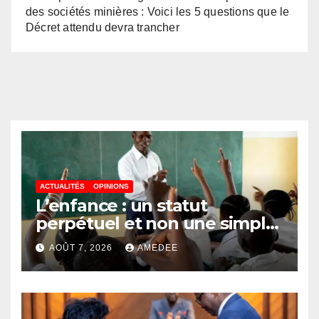
des sociétés minières : Voici les 5 questions que le
Décret attendu devra trancher
ACTUALITÉS
OPINIONS
L’enfance : un statut
perpétuel et non une simple
étape de la vie
AOÛT 7, 2026
AMEDEE