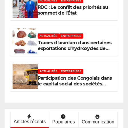
pour le développement de
ACTUALITÉS
ENTREPRISES
l’Afrique (AUDA-NEPAD)
RDC : Le conflit des priorités au
sommet de l’État
ACTUALITÉS
ENTREPRISES
Traces d’uranium dans certaines
exportations d’hydroxydes de
cobalt : Mise au point du
Gouvernement
ACTUALITÉS
ENTREPRISES
Participation des Congolais dans
le capital social des sociétés
minières : Voici les 5 questions
que le Décret attendu devra
trancher
Articles récents
Populaires
Communication