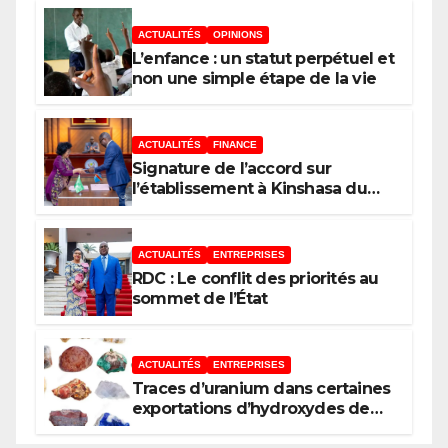
ACTUALITÉS
OPINIONS
L’enfance : un statut perpétuel et
non une simple étape de la vie
ACTUALITÉS
FINANCE
Signature de l’accord sur
l’établissement à Kinshasa du
bureau-pays de l’Agence de
développement de l’Union
africaine–Nouveau Partenariat
ACTUALITÉS
ENTREPRISES
pour le développement de
RDC : Le conflit des priorités au
l’Afrique (AUDA-NEPAD)
sommet de l’État
ACTUALITÉS
ENTREPRISES
Traces d’uranium dans certaines
exportations d’hydroxydes de
cobalt : Mise au point du