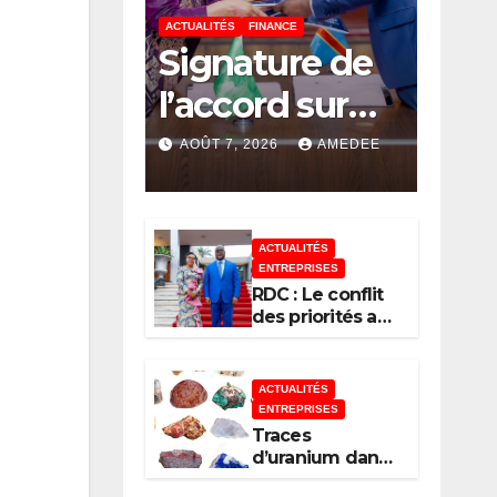
ACTUALITÉS
FINANCE
Signature de
l’accord sur
l’établissemen
AOÛT 7, 2026
AMEDEE
t à Kinshasa
du bureau-
ACTUALITÉS
pays de
ENTREPRISES
RDC : Le conflit
l’Agence de
des priorités au
sommet de
développeme
l’État
nt de l’Union
ACTUALITÉS
ENTREPRISES
africaine–
Traces
d’uranium dans
Nouveau
certaines