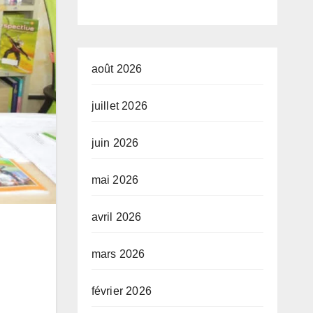
du
que
Gouvernemen
le 
t
att
août 2026
tra
juillet 2026
juin 2026
mai 2026
avril 2026
mars 2026
février 2026