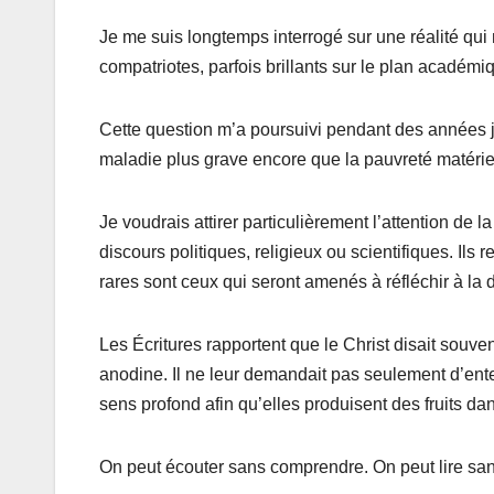
e
er
s
g
Je me suis longtemps interrogé sur une réalité qui 
b
A
er
compatriotes, parfois brillants sur le plan académi
o
p
o
p
Cette question m’a poursuivi pendant des années ju
k
maladie plus grave encore que la pauvreté matérie
Je voudrais attirer particulièrement l’attention de
discours politiques, religieux ou scientifiques. Il
rares sont ceux qui seront amenés à réfléchir à la
Les Écritures rapportent que le Christ disait souve
anodine. Il ne leur demandait pas seulement d’enten
sens profond afin qu’elles produisent des fruits dan
On peut écouter sans comprendre. On peut lire s