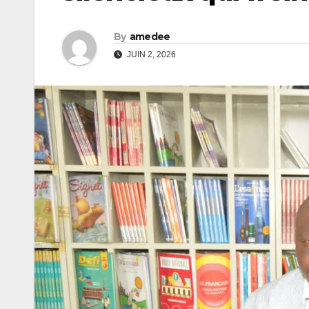
By
amedee
JUIN 2, 2026