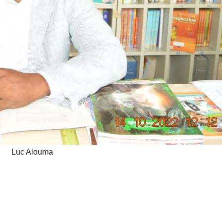
développeme
nt de l’Union
africaine–
Nouveau
Partenariat
pour le
développeme
nt de l’Afrique
Luc Alouma
(AUDA-
NEPAD)