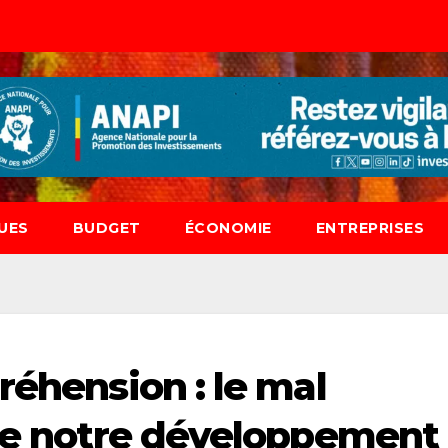
UES
BUDGET
ÉCONOMIE
ENTREPRISES
réhension : le mal
ine notre développement