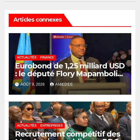
Articles connexes
ACTUALITÉS
FINANCE
Eurobond de 1,25 milliard USD
: le député Flory Mapamboli
relève 4 paradoxes sur cet
AOÛT 9, 2026
AMEDEE
endettement du
Gouvernement
ACTUALITÉS
ENTREPRISES
Recrutement compétitif des