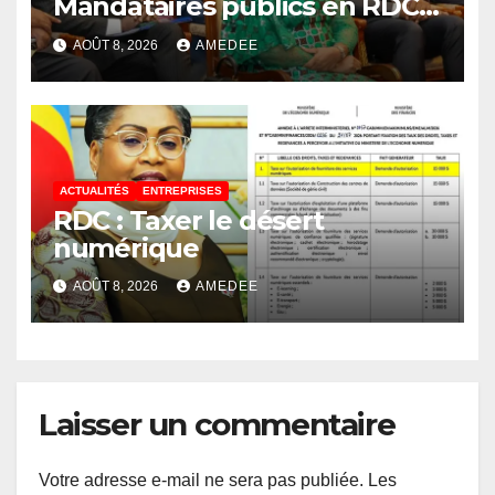
Mandataires publics en RDC :
la fausse révolution de la
AOÛT 8, 2026
AMEDEE
transparence
ACTUALITÉS
ENTREPRISES
RDC : Taxer le désert
numérique
AOÛT 8, 2026
AMEDEE
Laisser un commentaire
Votre adresse e-mail ne sera pas publiée.
Les