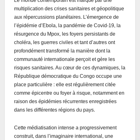
e
er
s
g
Le monde contemporain est marqué par une
multiplication des crises sanitaires et géopolitique
b
A
er
aux répercussions planétaires. L’émergence de
o
p
l’épidémie d’Ebola, la pandémie de Covid-19, la
o
p
résurgence du Mpox, les foyers persistants de
k
choléra, les guerres civiles et tant d’autres ont
profondément transformé la manière dont la
communauté internationale perçoit et gère les
risques sanitaires. Au cœur de ces dynamiques, la
République démocratique du Congo occupe une
place particulière : elle est régulièrement citée
comme épicentre ou foyer à risque, notamment en
raison des épidémies récurrentes enregistrées
dans les différentes régions du pays.
Cette médiatisation intense a progressivement
construit, dans l’imaginaire international, une