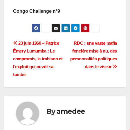
Congo Challenge n°9
Navigation
23 juin 1960 – Patrice
RDC : une vaste mafia
Émery Lumumba : Le
foncière mise à nu, des
de
compromis, la trahison et
personnalités politiques
l’article
l’exploit qui ouvrit sa
dans le viseur
tombe
By
amedee