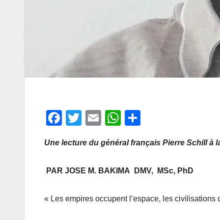
F
T
E
W
P
a
wi
m
h
ar
Une lecture du général français Pierre Schill 
c
tt
ail
at
ta
e
er
s
g
PAR JOSE M. BAKIMA DMV, MSc, PhD
b
A
er
o
p
« Les empires occupent l’espace, les civilisations
o
p