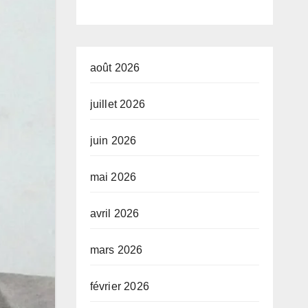
développeme
nt de l’Union
africaine–
août 2026
Nouveau
juillet 2026
Partenariat
juin 2026
pour le
développeme
mai 2026
nt de l’Afrique
avril 2026
(AUDA-
NEPAD)
mars 2026
février 2026