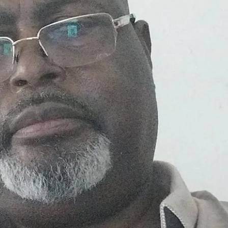
mobilise les
investisseurs
autour de
l’ambition
d’une RDC,
destination
phare de
l’investisseme
nt en Afrique