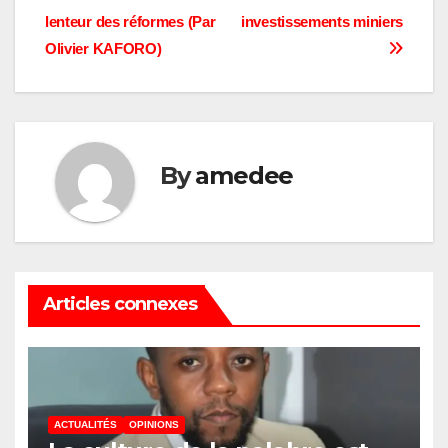
l’article
lenteur des réformes (Par
investissements miniers
Olivier KAFORO)
By
amedee
Articles connexes
ACTUALITÉS
OPINIONS