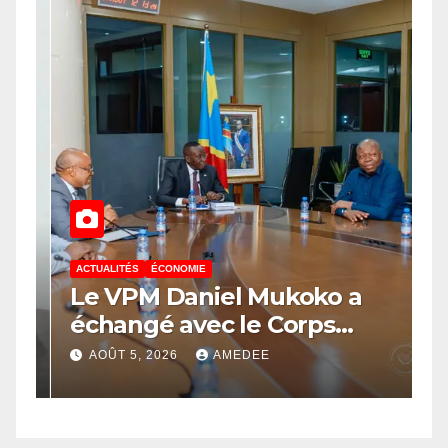
ACTUALITÉS
ÉCONOMIE
A
Le VPM Daniel Mukoko a
L
échangé avec le Corps
l
é
d’élite scientifique de
c
AOÛT 5, 2026
AMEDEE
l’UDPS/Tshisekedi sur les
a
grands enjeux de
c
développement de la RDC
l