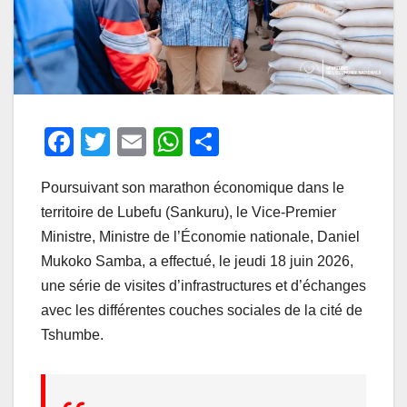
F
T
E
W
P
a
wi
m
h
ar
Poursuivant son marathon économique dans le
c
tt
ail
at
ta
territoire de Lubefu (Sankuru), le Vice-Premier
e
er
s
g
Ministre, Ministre de l’Économie nationale, Daniel
b
A
er
Mukoko Samba, a effectué, le jeudi 18 juin 2026,
o
p
une série de visites d’infrastructures et d’échanges
o
p
avec les différentes couches sociales de la cité de
Tshumbe.
k