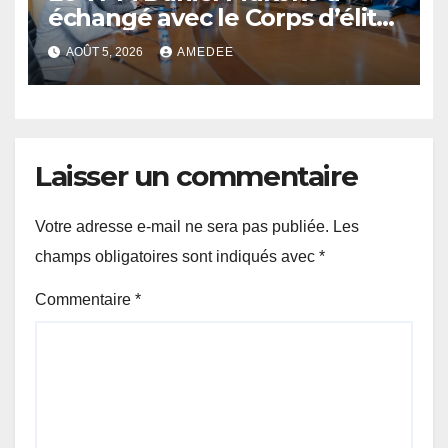
échangé avec le Corps d’élite
scientifique de
AOÛT 5, 2026
AMEDEE
l’UDPS/Tshisekedi sur les
grands enjeux de
développement de la RDC
Laisser un commentaire
Votre adresse e-mail ne sera pas publiée.
Les
champs obligatoires sont indiqués avec
*
Commentaire
*