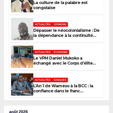
La culture de la palabre est
congolaise
ACTUALITÉS
OPINIONS
Dépasser le néocolonialisme : De
la dépendance à la continuité
souveraine
ACTUALITÉS
ÉCONOMIE
Le VPM Daniel Mukoko a
échangé avec le Corps d’élite
scientifique de
l’UDPS/Tshisekedi sur les grands
enjeux de développement de la
ACTUALITÉS
BANQUES
RDC
L’An 1 de Wameso à la BCC : la
confiance dans le franc
congolais loin d’être acquise, les
réserves de change stagnent,
l’interopérabilité toujours au
point mort
août 2026