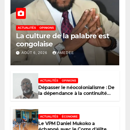
ACTUALITÉS
OPINIONS
La culture de la palabre est
congolaise
AOÛT 6, 2026
AMEDEE
ACTUALITÉS
OPINIONS
Dépasser le néocolonialisme : De
la dépendance à la continuité
souveraine
ACTUALITÉS
ÉCONOMIE
Le VPM Daniel Mukoko a
échangé avec le Corps d’élite