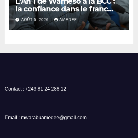
L’An 1 de Wameso à la BCC :
la confiance dans le franc
congolais loin d’être acquise,
AOÛT 5, 2026
AMEDEE
les réserves de change
stagnent, l’interopérabilité
toujours au point mort
Contact : +243 81 24 288 12
Email : mwarabuamedee@gmail.com