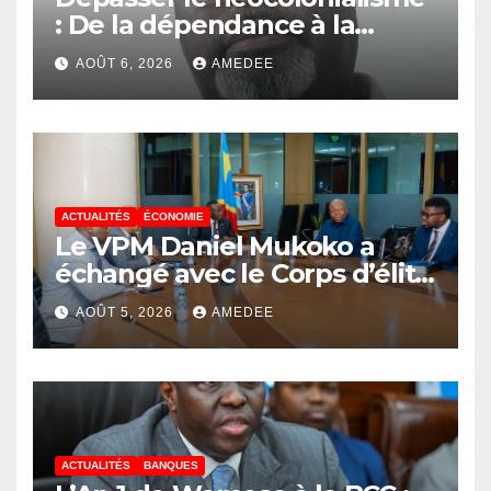
: De la dépendance à la
continuité souveraine
AOÛT 6, 2026
AMEDEE
ACTUALITÉS
ÉCONOMIE
Le VPM Daniel Mukoko a
échangé avec le Corps d’élite
scientifique de
AOÛT 5, 2026
AMEDEE
l’UDPS/Tshisekedi sur les
grands enjeux de
développement de la RDC
ACTUALITÉS
BANQUES