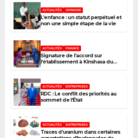
RDC, destination phare de
ACTUALITÉS
OPINIONS
l’investissement en Afrique
L’enfance : un statut perpétuel et
non une simple étape de la vie
ACTUALITÉS
FINANCE
Signature de l’accord sur
l’établissement à Kinshasa du
bureau-pays de l’Agence de
développement de l’Union
africaine–Nouveau Partenariat
pour le développement de
ACTUALITÉS
ENTREPRISES
l’Afrique (AUDA-NEPAD)
RDC : Le conflit des priorités au
sommet de l’État
ACTUALITÉS
ENTREPRISES
Traces d’uranium dans certaines