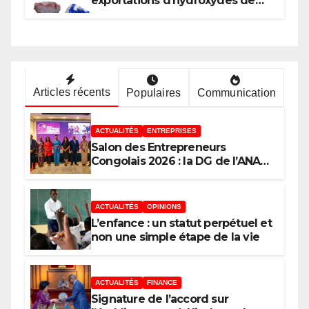
exportations d’hydroxydes de
cobalt : Mise au point du
Gouvernement
Articles récents
Populaires
Communication
ACTUALITÉS
ENTREPRISES
Salon des Entrepreneurs
Congolais 2026 : la DG de l’ANAPI
Rachel PUNGU mobilise les
investisseurs autour de
l’ambition d’une RDC, destination
ACTUALITÉS
OPINIONS
phare de l’investissement en
L’enfance : un statut perpétuel et
Afrique
non une simple étape de la vie
ACTUALITÉS
FINANCE
Signature de l’accord sur