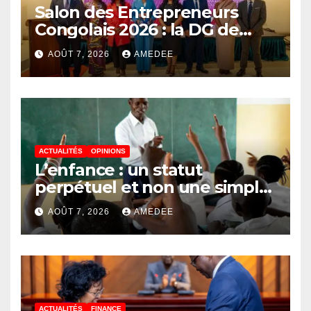
Salon des Entrepreneurs
Congolais 2026 : la DG de
l’ANAPI Rachel PUNGU
AOÛT 7, 2026
AMEDEE
mobilise les investisseurs
autour de l’ambition d’une
RDC, destination phare de
l’investissement en Afrique
ACTUALITÉS
OPINIONS
L’enfance : un statut
perpétuel et non une simple
étape de la vie
AOÛT 7, 2026
AMEDEE
ACTUALITÉS
FINANCE