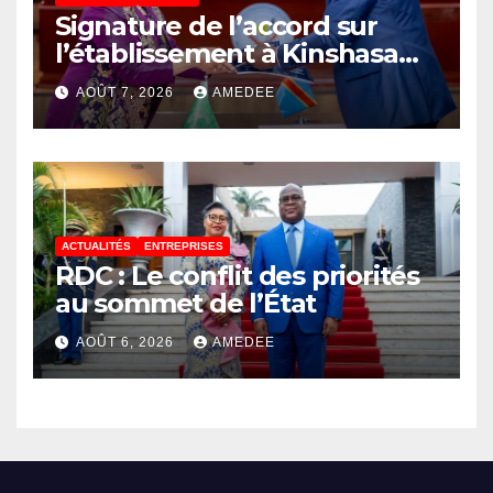
Signature de l’accord sur
l’établissement à Kinshasa
du bureau-pays de l’Agence
AOÛT 7, 2026
AMEDEE
de développement de
l’Union africaine–Nouveau
Partenariat pour le
développement de l’Afrique
(AUDA-NEPAD)
ACTUALITÉS
ENTREPRISES
RDC : Le conflit des priorités
au sommet de l’État
AOÛT 6, 2026
AMEDEE