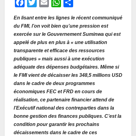
F
T
E
W
P
a
wi
m
h
ar
En lisant entre les lignes le récent communiqué
c
tt
ail
at
ta
du FMI, l’on voit bien qu’une pression est
e
er
s
g
exercée sur le Gouvernement Suminwa qui est
b
A
er
appelé de plus en plus à « une utilisation
o
p
transparente et efficace des ressources
o
p
publiques » mais aussi à une exécution
adéquate des dépenses budgétaires. Même si
k
le FMI vient de décaisser les 348,5 millions USD
dans le cadre de deux programmes
économiques FEC et FRD en cours de
réalisation, ce partenaire financier attend de
l’Exécutif national des contreparties dans la
bonne gestion des finances publiques. C’est la
condition pour garantir les prochains
décaissements dans le cadre de ces