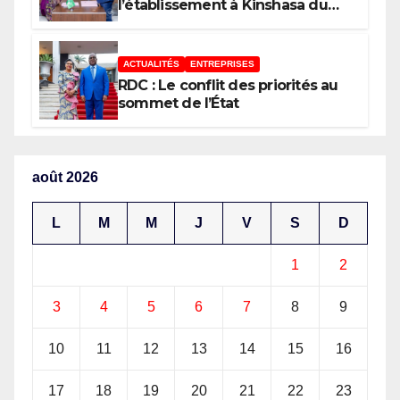
l’établissement à Kinshasa du
bureau-pays de l’Agence de
développement de l’Union
africaine–Nouveau Partenariat
ACTUALITÉS
ENTREPRISES
pour le développement de
RDC : Le conflit des priorités au
l’Afrique (AUDA-NEPAD)
sommet de l’État
août 2026
L
M
M
J
V
S
D
1
2
3
4
5
6
7
8
9
10
11
12
13
14
15
16
17
18
19
20
21
22
23