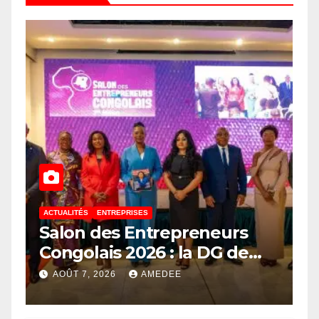
ACTUALITÉS
ENTREPRISES
Salon des Entrepreneurs
Congolais 2026 : la DG de
l’ANAPI Rachel PUNGU
AOÛT 7, 2026
AMEDEE
mobilise les investisseurs
autour de l’ambition d’une