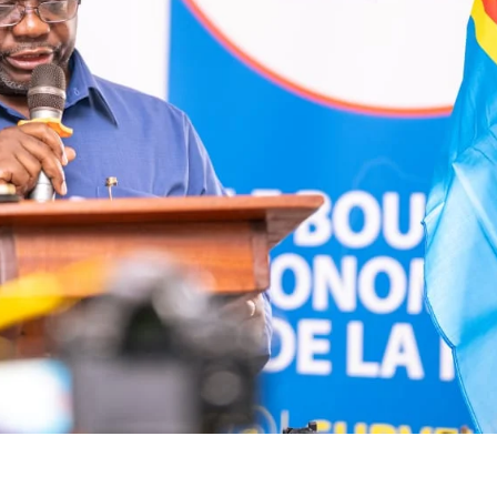
détournemen
la pauv
t, à la
de
corruption »
l’acces
des m
aux bi
servic
sociau
base d
Ville P
de Kin
devant 