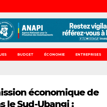
UES
BUDGET
ÉCONOMIE
ENTREPRISES
ission économique de
 le Sud-Ubangi :