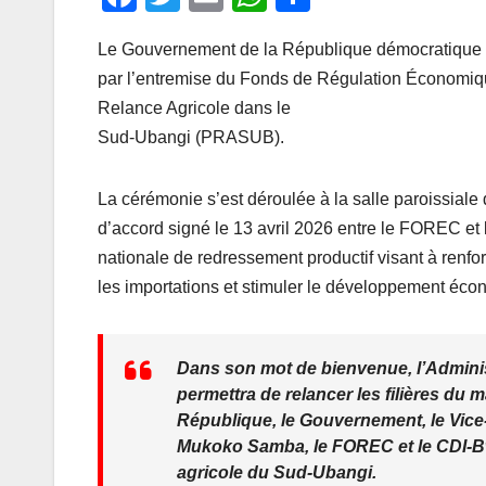
a
wi
m
h
ar
Le Gouvernement de la République démocratique du
c
tt
ail
at
ta
par l’entremise du Fonds de Régulation Économiq
e
er
s
g
Relance Agricole dans le
b
A
er
Sud-Ubangi (PRASUB).
o
p
o
p
La cérémonie s’est déroulée à la salle paroissia
k
d’accord signé le 13 avril 2026 entre le FOREC et
nationale de redressement productif visant à renforc
les importations et stimuler le développement éc
Dans son mot de bienvenue, l’Administr
permettra de relancer les filières du m
République, le Gouvernement, le Vice-
Mukoko Samba, le FOREC et le CDI-
agricole du Sud-Ubangi.