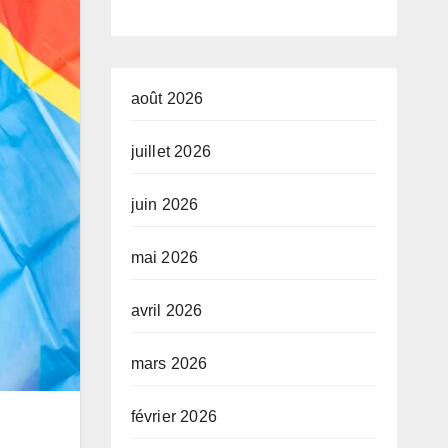
reté et
sibilité
août 2026
énages
juillet 2026
ens et
juin 2026
es
x de
mai 2026
ans la
avril 2026
rovince
shasa »,
mars 2026
le jury
février 2026