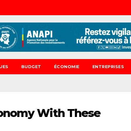
UES
BUDGET
ÉCONOMIE
ENTREPRISES
conomy With These