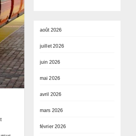
développeme
nt de l’Union
africaine–
août 2026
Nouveau
juillet 2026
Partenariat
juin 2026
pour le
développeme
mai 2026
nt de l’Afrique
avril 2026
(AUDA-
NEPAD)
mars 2026
t
février 2026
cursus