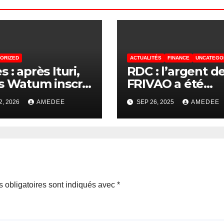
ORIZED
ACTUALITÉS
FINANCE
UNCATEGO
 : après Ituri,
RDC : l’argent d
s Watum inscrit
FRIVAO a été
deux provinces
bouffé comme 
2, 2026
AMEDEE
SEP 26, 2025
AMEDEE
ères Bas-Uélé
cacahuètes, en
aniema dans
témoignent ces
 agenda
retraits en casc
tégique
(enquête CREF
 obligatoires sont indiqués avec
*