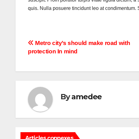
b
A
er
quis. Nulla posuere tincidunt leo at condimentum. Se
o
p
o
p
k
Navigation
Metro city’s should make road with
protection In mind
de
l’article
By
amedee
Articles connexes