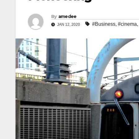
By
amedee
#Business
,
#cinema
JAN 12, 2020