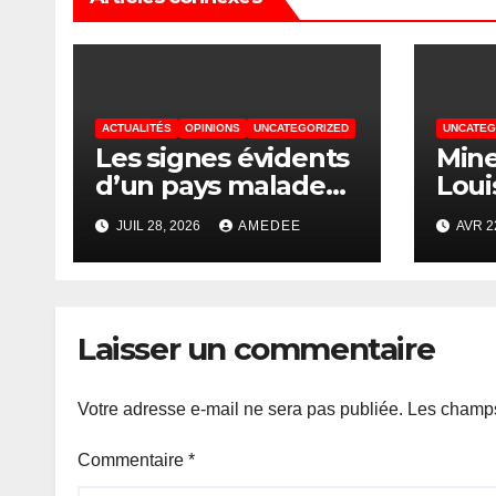
ACTUALITÉS
OPINIONS
UNCATEGORIZED
UNCATEG
Les signes évidents
Mines
d’un pays malade
Loui
de l’intérieur — un
les 
JUIL 28, 2026
AMEDEE
AVR 2
État captif d’un
mini
système de
et M
prédation
son
généralisée,
stra
Laisser un commentaire
incapable de se
réformer pour
guérir
Votre adresse e-mail ne sera pas publiée.
Les champs
Commentaire
*