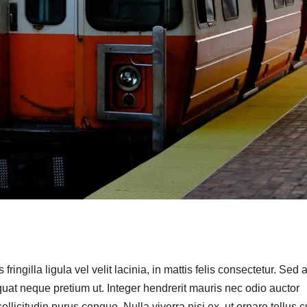
mobilise les
investisseurs
autour de
l’ambition
d’une RDC,
destination
phare de
l’investisseme
nt en Afrique
ringilla ligula vel velit lacinia, in mattis felis consectetur. Sed a
quat neque pretium ut. Integer hendrerit mauris nec odio auctor
a sollicitudin purus congue. Nulla viverra nisi ex, ut ornare tellus 