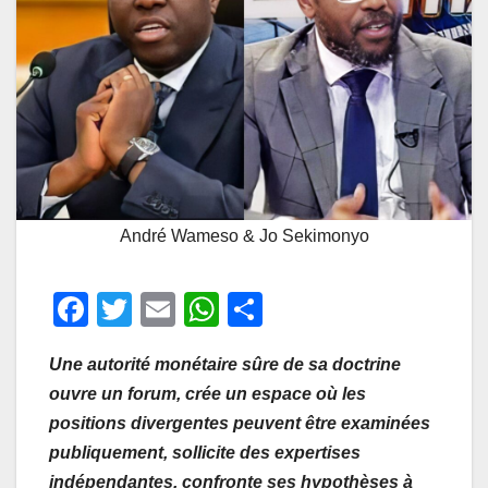
André Wameso & Jo Sekimonyo
F
T
E
W
P
a
wi
m
h
ar
Une autorité monétaire sûre de sa doctrine
c
tt
ail
at
ta
ouvre un forum, crée un espace où les
e
er
s
g
positions divergentes peuvent être examinées
b
A
er
publiquement, sollicite des expertises
o
p
indépendantes, confronte ses hypothèses à