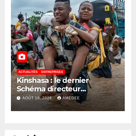
ACTUALITÉS
ENTREPRISES
A
Kinshasa : le dernier
R
e
Schéma directeur
m
d’assainissement date de
c
AOÛT 10, 2026
AMEDEE
1967, un héritage des Belges
u