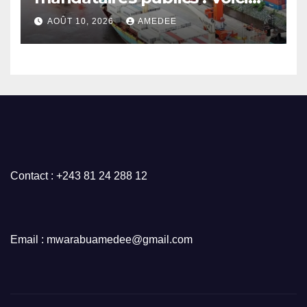
comment devrait procéder
AOÛT 10, 2026
AMEDEE
un État moderne
Contact : +243 81 24 288 12
Email : mwarabuamedee@gmail.com