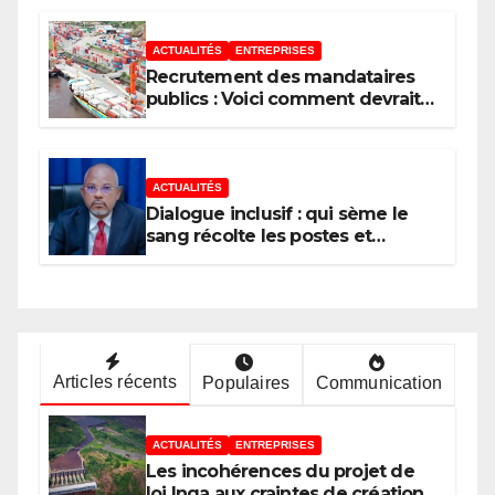
ACTUALITÉS
ENTREPRISES
Recrutement des mandataires
publics : Voici comment devrait
procéder un État moderne
ACTUALITÉS
Dialogue inclusif : qui sème le
sang récolte les postes et
l’argent
Articles récents
Populaires
Communication
ACTUALITÉS
ENTREPRISES
Les incohérences du projet de
loi Inga aux craintes de création