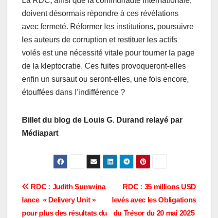
La RDC, ainsi que la communauté internationale,
doivent désormais répondre à ces révélations
avec fermeté. Réformer les institutions, poursuivre
les auteurs de corruption et restituer les actifs
volés est une nécessité vitale pour tourner la page
de la kleptocratie. Ces fuites provoqueront-elles
enfin un sursaut ou seront-elles, une fois encore,
étouffées dans l’indifférence ?
Billet du blog de Louis G. Durand relayé par
Médiapart
Navigation
RDC : Judith Sumwina
RDC : 35 millions USD
lance « Delivery Unit »
levés avec les Obligations
de
pour plus des résultats du
du Trésor du 20 mai 2025