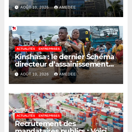
des Finances répond au
AOÛT 10, 2026
AMEDEE
député Flory Mapamboli
ACTUALITÉS
ENTREPRISES
Kinshasa : le dernier Schéma
directeur d’assainissement
date de 1967, un héritage des
AOÛT 10, 2026
AMEDEE
Belges
ACTUALITÉS
ENTREPRISES
Recrutement des
mandataires publics : Voici