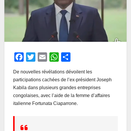
F
T
E
W
P
a
wi
m
h
ar
De nouvelles révélations dévoilent les
c
tt
ail
at
ta
participations cachées de l’ex-président Joseph
e
er
s
g
Kabila dans plusieurs grandes entreprises
b
A
er
congolaises, avec l’aide de la femme d’affaires
o
p
italienne Fortunata Ciaparrone.
o
p
k