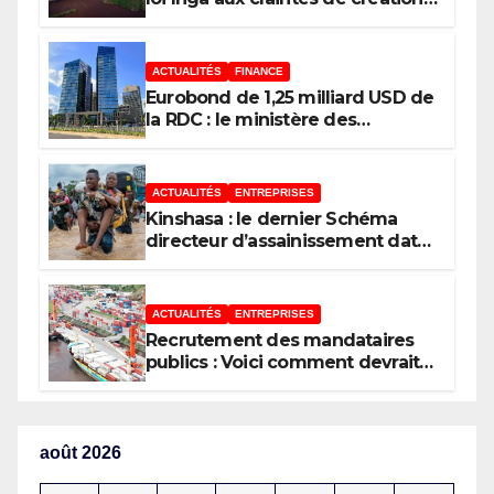
d’une zone d’exception au
Kongo Central, le scepticisme du
législateur Congolais !
ACTUALITÉS
FINANCE
Eurobond de 1,25 milliard USD de
la RDC : le ministère des
Finances répond au député Flory
Mapamboli
ACTUALITÉS
ENTREPRISES
Kinshasa : le dernier Schéma
directeur d’assainissement date
de 1967, un héritage des Belges
ACTUALITÉS
ENTREPRISES
Recrutement des mandataires
publics : Voici comment devrait
procéder un État moderne
août 2026