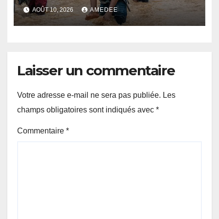
date de 1967, un héritage des
AOÛT 10, 2026
AMEDEE
Belges
Laisser un commentaire
Votre adresse e-mail ne sera pas publiée.
Les
champs obligatoires sont indiqués avec
*
Commentaire
*