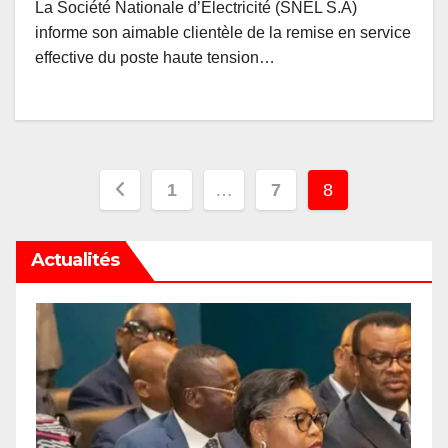
La Société Nationale d’Électricité (SNEL S.A)
informe son aimable clientèle de la remise en service
effective du poste haute tension…
Pagination
1
…
7
8
des
Actualités
publications