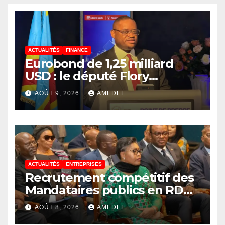
ACTUALITÉS
FINANCE
Eurobond de 1,25 milliard
USD : le député Flory
Mapamboli relève 4
AOÛT 9, 2026
AMEDEE
paradoxes sur cet
endettement du
Gouvernement
ACTUALITÉS
ENTREPRISES
Recrutement compétitif des
Mandataires publics en RDC :
la fausse révolution de la
AOÛT 8, 2026
AMEDEE
transparence