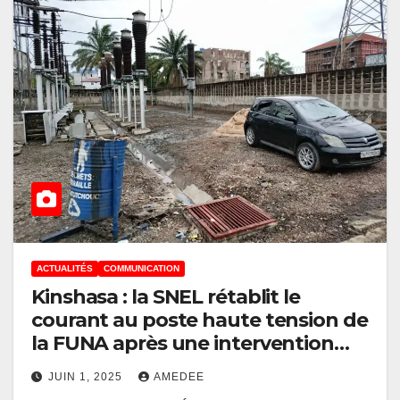
ACTUALITÉS
COMMUNICATION
Kinshasa : la SNEL rétablit le
courant au poste haute tension de
la FUNA après une intervention
technique ciblée
JUIN 1, 2025
AMEDEE