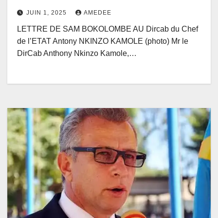
président Anthony Nkinzo
JUIN 1, 2025
AMEDEE
LETTRE DE SAM BOKOLOMBE AU Dircab du Chef
de l’ETAT Antony NKINZO KAMOLE (photo) Mr le
DirCab Anthony Nkinzo Kamole,…