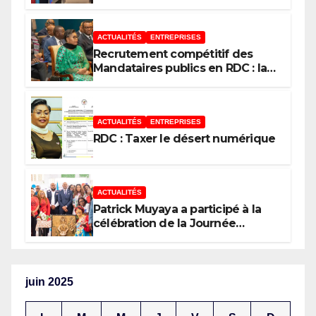
paradoxes sur cet endettement
du Gouvernement
ACTUALITÉS
ENTREPRISES
Recrutement compétitif des
Mandataires publics en RDC : la
fausse révolution de la
transparence
ACTUALITÉS
ENTREPRISES
RDC : Taxer le désert numérique
ACTUALITÉS
Patrick Muyaya a participé à la
célébration de la Journée
nationale de la Presse
congolaise organisée par la
Tribune des Femmes de Médias
et l’Union Nationale des
juin 2025
Caméramans du Congo