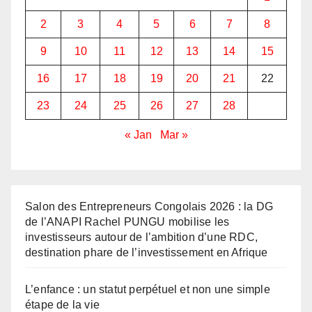
2
3
4
5
6
7
8
9
10
11
12
13
14
15
16
17
18
19
20
21
22
23
24
25
26
27
28
« Jan
Mar »
Salon des Entrepreneurs Congolais 2026 : la DG
de l’ANAPI Rachel PUNGU mobilise les
investisseurs autour de l’ambition d’une RDC,
destination phare de l’investissement en Afrique
L’enfance : un statut perpétuel et non une simple
étape de la vie