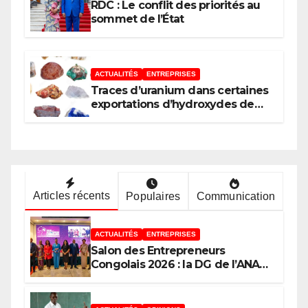
l’Afrique (AUDA-NEPAD)
RDC : Le conflit des priorités au
sommet de l’État
ACTUALITÉS
ENTREPRISES
Traces d’uranium dans certaines
exportations d’hydroxydes de
cobalt : Mise au point du
Gouvernement
Articles récents
Populaires
Communication
ACTUALITÉS
ENTREPRISES
Salon des Entrepreneurs
Congolais 2026 : la DG de l’ANAPI
Rachel PUNGU mobilise les
investisseurs autour de
l’ambition d’une RDC, destination