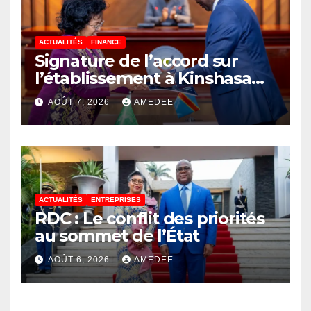
ACTUALITÉS
FINANCE
Signature de l’accord sur
l’établissement à Kinshasa
du bureau-pays de l’Agence
AOÛT 7, 2026
AMEDEE
de développement de
l’Union africaine–Nouveau
Partenariat pour le
développement de l’Afrique
(AUDA-NEPAD)
ACTUALITÉS
ENTREPRISES
RDC : Le conflit des priorités
au sommet de l’État
AOÛT 6, 2026
AMEDEE