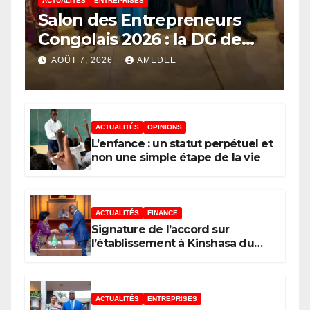
ACTUALITÉS
ENTREPRISES
Salon des Entrepreneurs
Congolais 2026 : la DG de
l’ANAPI Rachel PUNGU
AOÛT 7, 2026
AMEDEE
mobilise les investisseurs
autour de l’ambition d’une
RDC, destination phare de
ACTUALITÉS
OPINIONS
l’investissement en Afrique
L’enfance : un statut perpétuel et
non une simple étape de la vie
ACTUALITÉS
FINANCE
Signature de l’accord sur
l’établissement à Kinshasa du
bureau-pays de l’Agence de
développement de l’Union
africaine–Nouveau Partenariat
pour le développement de
ACTUALITÉS
ENTREPRISES