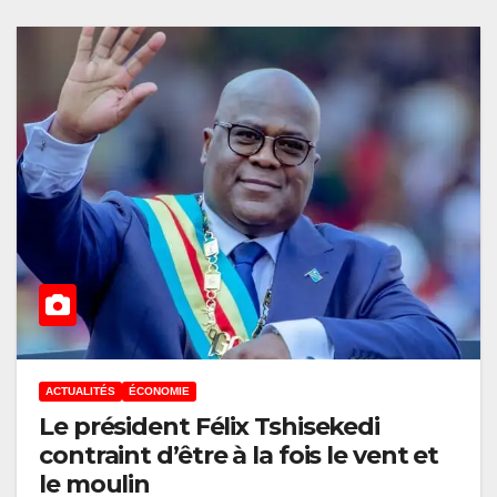
ACTUALITÉS
ÉCONOMIE
Le président Félix Tshisekedi
contraint d’être à la fois le vent et
le moulin