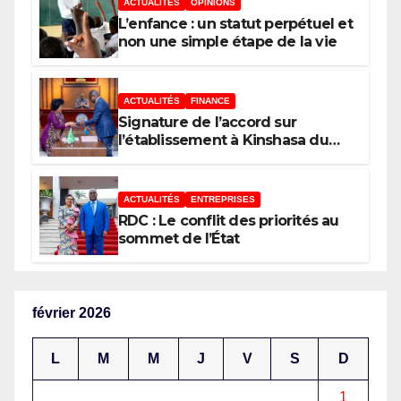
ACTUALITÉS
OPINIONS
phare de l’investissement en
L’enfance : un statut perpétuel et
Afrique
non une simple étape de la vie
ACTUALITÉS
FINANCE
Signature de l’accord sur
l’établissement à Kinshasa du
bureau-pays de l’Agence de
développement de l’Union
africaine–Nouveau Partenariat
ACTUALITÉS
ENTREPRISES
pour le développement de
RDC : Le conflit des priorités au
l’Afrique (AUDA-NEPAD)
sommet de l’État
février 2026
L
M
M
J
V
S
D
1