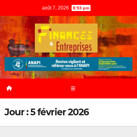
Skip
août 7, 2026
8:53 pm
to
content
Jour :
5 février 2026