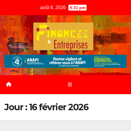
Skip
août 8, 2026
4:31 pm
to
content
Jour :
16 février 2026