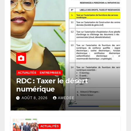
ACTUALITÉS
ENTREPRISES
RDC : Taxer le désert
numérique
AOÛT 8, 2026
AMEDEE
ACTUALITÉS