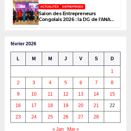
ACTUALITÉS
ENTREPRISES
Salon des Entrepreneurs
Congolais 2026 : la DG de l’ANAPI
Rachel PUNGU mobilise les
investisseurs autour de
l’ambition d’une RDC, destination
phare de l’investissement en
février 2026
Afrique
L
M
M
J
V
S
D
1
2
3
4
5
6
7
8
9
10
11
12
13
14
15
16
17
18
19
20
21
22
23
24
25
26
27
28
« Jan
Mar »