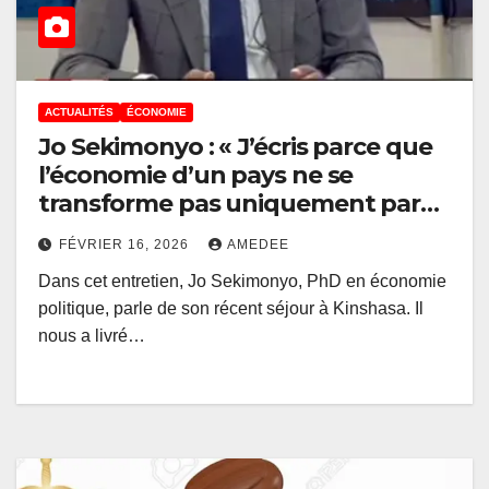
ACTUALITÉS
ÉCONOMIE
Jo Sekimonyo : « J’écris parce que
l’économie d’un pays ne se
transforme pas uniquement par
ses institutions formelles, mais par
FÉVRIER 16, 2026
AMEDEE
l’écosystème intellectuel qui les
Dans cet entretien, Jo Sekimonyo, PhD en économie
structure et les légitime »
politique, parle de son récent séjour à Kinshasa. Il
nous a livré…