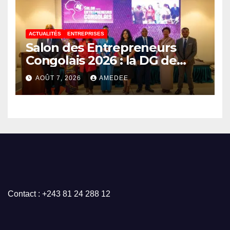
ACTUALITÉS
ENTREPRISES
Salon des Entrepreneurs
Congolais 2026 : la DG de
l’ANAPI Rachel PUNGU
AOÛT 7, 2026
AMEDEE
mobilise les investisseurs
autour de l’ambition d’une
RDC, destination phare de
l’investissement en Afrique
Contact : +243 81 24 288 12