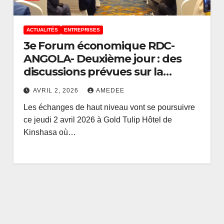
ACTUALITÉS
ENTREPRISES
3e Forum économique RDC-
ANGOLA- Deuxième jour : des
discussions prévues sur la
pêche, les transports, les
AVRIL 2, 2026
AMEDEE
hydrocarbures et l’électricité
Les échanges de haut niveau vont se poursuivre
ce jeudi 2 avril 2026 à Gold Tulip Hôtel de
Kinshasa où…