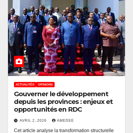
ACTUALITÉS
OPINIONS
Gouverner le développement
depuis les provinces : enjeux et
ACTUALITÉS
ENTREPRISES
opportunités en RDC
de 1,25
Recrutement
SD : le
compétitif des
AVRIL 2, 2026
AMEDEE
Cet article analyse la transformation structurelle