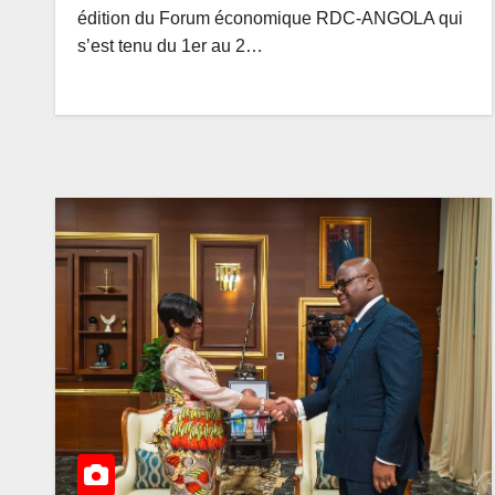
député Fl
AOÛT 9, 2026
édition du Forum économique RDC-ANGOLA qui
sectorielles claires »
Mapambol
s’est tenu du 1er au 2…
paradoxes
endettem
Gouvern