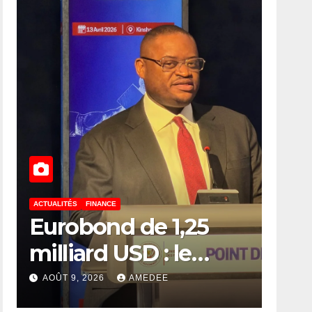
ACTUALITÉS
FINANCE
Eurobond de 1,25
milliard USD : le
député Flory
AOÛT 9, 2026
AMEDEE
Mapamboli relève 4