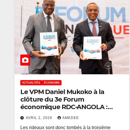
ACTUALITÉS
ÉCONOMIE
Le VPM Daniel Mukoko à la
clôture du 3e Forum
ACTUALITÉS
FINANCE
économique RDC-ANGOLA :
Eurobond 
« Nous sommes passés de la
milliard U
AVRIL 2, 2026
AMEDEE
simple intention de coopérer à
Les rideaux sont donc tombés à la troisième
la définition de stratégies