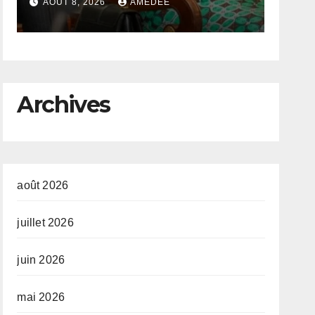
lics
AOÛT 8, 2026
AMEDEE
se
Archives
août 2026
juillet 2026
juin 2026
mai 2026