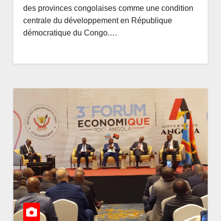
ory
Mandataires pub
AMEDEE
AOÛT 8, 2026
AMEDEE
des provinces congolaises comme une condition
i relève 4
en RDC : la faus
centrale du développement en République
démocratique du Congo.…
 sur cet
révolution de la
ent du
transparence
ement