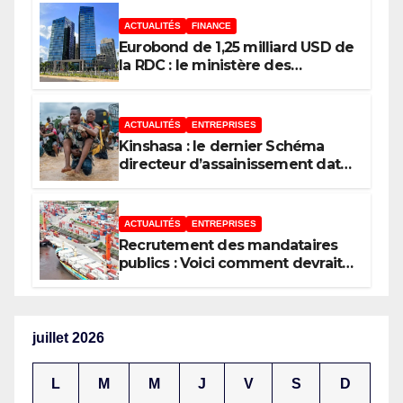
Kongo Central, le scepticisme du
législateur Congolais !
ACTUALITÉS
FINANCE
Eurobond de 1,25 milliard USD de
la RDC : le ministère des
Finances répond au député Flory
Mapamboli
ACTUALITÉS
ENTREPRISES
Kinshasa : le dernier Schéma
directeur d’assainissement date
de 1967, un héritage des Belges
ACTUALITÉS
ENTREPRISES
Recrutement des mandataires
publics : Voici comment devrait
procéder un État moderne
juillet 2026
L
M
M
J
V
S
D