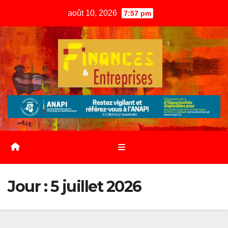
Skip
août 10, 2026
7:57 pm
to
content
Jour :
5 juillet 2026