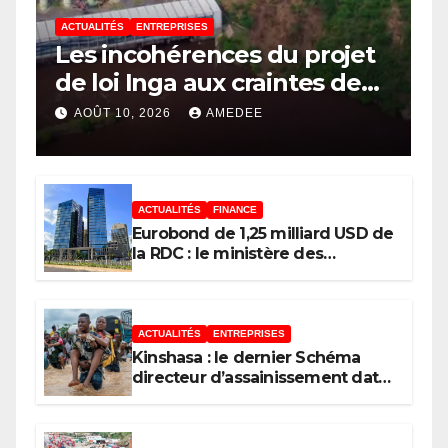
ACTUALITÉS
ENTREPRISES
Les incohérences du projet
de loi Inga aux craintes de
création d’une zone
AOÛT 10, 2026
AMEDEE
d’exception au Kongo
Central, le scepticisme du
législateur Congolais !
ACTUALITÉS
FINANCE
Eurobond de 1,25 milliard USD de
la RDC : le ministère des
Finances répond au député Flory
Mapamboli
ACTUALITÉS
ENTREPRISES
Kinshasa : le dernier Schéma
directeur d’assainissement date
de 1967, un héritage des Belges