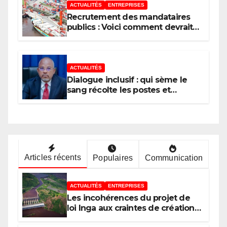
ACTUALITÉS
ENTREPRISES
Recrutement des mandataires
publics : Voici comment devrait
procéder un État moderne
ACTUALITÉS
Dialogue inclusif : qui sème le
sang récolte les postes et
l’argent
Articles récents
Populaires
Communication
ACTUALITÉS
ENTREPRISES
Les incohérences du projet de
loi Inga aux craintes de création
d’une zone d’exception au