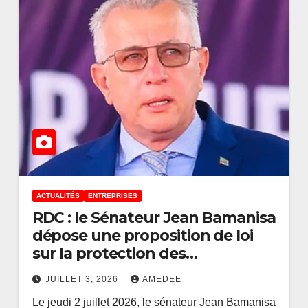
ACTUALITÉS
ENTREPRISES
RDC : le Sénateur Jean Bamanisa
dépose une proposition de loi
ACTUALITÉS
BANQUES
sur la protection des
iel
L’An 1 de Wameso
compétences nationales
échangé
la BCC : la confia
JUILLET 3, 2026
AMEDEE
Le jeudi 2 juillet 2026, le sénateur Jean Bamanisa