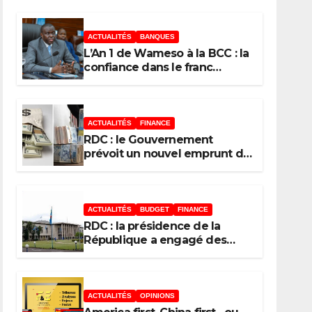
l’UDPS/Tshisekedi
ACTUALITÉS
BANQUES
sur les grands
L’An 1 de Wameso à la BCC : la
enjeux de
confiance dans le franc
congolais loin d’être acquise,
développement de
les réserves de change
stagnent, l’interopérabilité
la RDC
toujours au point mort
ACTUALITÉS
FINANCE
RDC : le Gouvernement
prévoit un nouvel emprunt de
50 millions USD le 11 août 2026
au moyen des Obligations du
Trésor
ACTUALITÉS
BUDGET
FINANCE
RDC : la présidence de la
République a engagé des
dépenses estimées à 554
millions USD au 1er semestre
2026 (budget)
ACTUALITÉS
OPINIONS