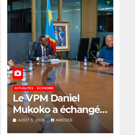
ACTUALITÉS
ÉCONOMIE
Le VPM Daniel
Mukoko a échangé
avec le Corps d’élite
AOÛT 5, 2026
AMEDEE
scientifique de