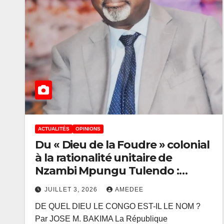
ACTUALITÉS
OPINIONS
Du « Dieu de la Foudre » colonial
à la rationalité unitaire de
Nzambi Mpungu Tulendo :
Autopsie de la sorcellorisation
JUILLET 3, 2026
AMEDEE
des esprits
DE QUEL DIEU LE CONGO EST-IL LE NOM ?
Par JOSE M. BAKIMA La République