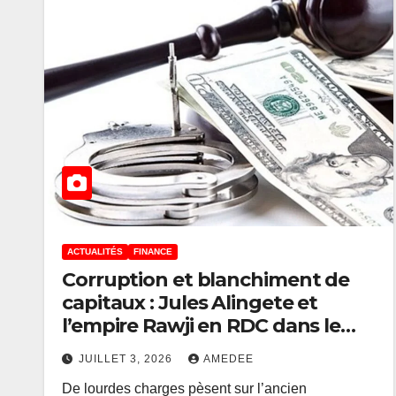
ACTUALITÉS
FINANCE
Corruption et blanchiment de
capitaux : Jules Alingete et
ACTUALITÉS
ÉCONOMIE
l’empire Rawji en RDC dans le
Le VPM Dan
collimateur de la justice
Mukoko a 
JUILLET 3, 2026
AMEDEE
De lourdes charges pèsent sur l’ancien