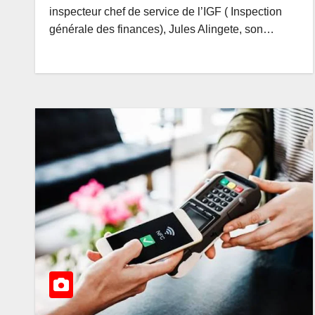
avec le Corp
AOÛT 5, 2026
AME
inspecteur chef de service de l’IGF ( Inspection
scientifiqu
générale des finances), Jules Alingete, son…
l’UDPS/Tsh
sur les gra
de dévelo
de la RDC