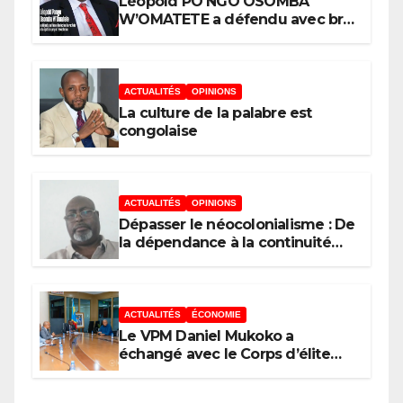
Léopold PO NGO OSOMBA
W’OMATETE a défendu avec brio
sa thèse intitulée « Analyse de la
pauvreté et de l’accessibilité des
ménages aux biens et services
sociaux de base dans la Ville
ACTUALITÉS
OPINIONS
Province de Kinshasa », devant
La culture de la palabre est
le jury conduit par le Prof. Mabi
congolaise
Mulumba
ACTUALITÉS
OPINIONS
Dépasser le néocolonialisme : De
la dépendance à la continuité
souveraine
ACTUALITÉS
ÉCONOMIE
Le VPM Daniel Mukoko a
échangé avec le Corps d’élite
scientifique de
l’UDPS/Tshisekedi sur les grands