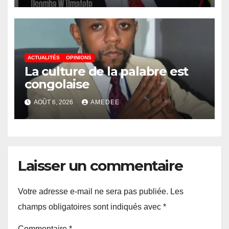
l’accessibilité des ménages
aux biens et services sociaux
de base dans la Ville Province
de Kinshasa », devant le jury
conduit par le Prof. Mabi
ACTUALITÉS
OPINIONS
La culture de la palabre est
Mulumba
congolaise
AOÛT 6, 2026
AMEDEE
Laisser un commentaire
Votre adresse e-mail ne sera pas publiée.
Les
champs obligatoires sont indiqués avec
*
Commentaire
*