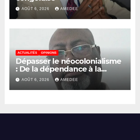
AOÛT 6, 2026
AMEDEE
ACTUALITÉS
OPINIONS
Dépasser le néocolonialisme
: De la dépendance à la
continuité souveraine
AOÛT 6, 2026
AMEDEE