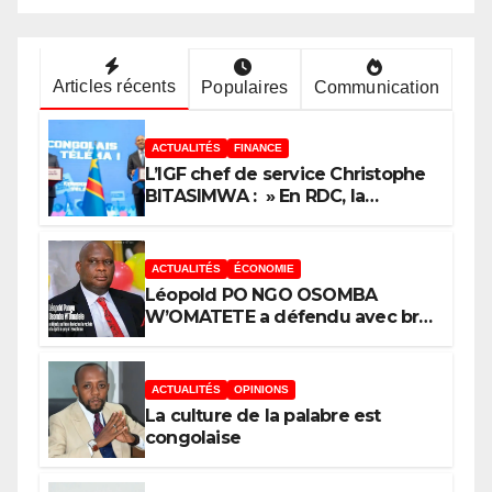
enjeux de développement de la
RDC
Articles récents
Populaires
Communication
ACTUALITÉS
FINANCE
L’IGF chef de service Christophe
BITASIMWA : » En RDC, la
tendance est à la fraude, au
détournement, à la corruption »
ACTUALITÉS
ÉCONOMIE
Léopold PO NGO OSOMBA
W’OMATETE a défendu avec brio
sa thèse intitulée « Analyse de la
pauvreté et de l’accessibilité des
ménages aux biens et services
ACTUALITÉS
OPINIONS
sociaux de base dans la Ville
La culture de la palabre est
Province de Kinshasa », devant
congolaise
le jury conduit par le Prof. Mabi
Mulumba