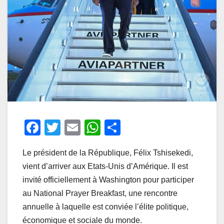
F
T
E
W
P
a
wi
m
h
ar
Le président de la République, Félix Tshisekedi,
c
tt
ail
at
ta
vient d’arriver aux Etats-Unis d’Amérique. Il est
e
er
s
g
invité officiellement à Washington pour participer
b
A
er
au National Prayer Breakfast, une rencontre
o
p
annuelle à laquelle est conviée l’élite politique,
o
p
économique et sociale du monde.