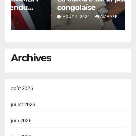
congolaise
n
 «
d
AOÛT 6, 2026
AMEDEE
de
s
ux
Archives
e
août 2026
juillet 2026
juin 2026