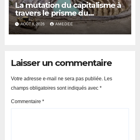
La mutation du capitalisme à
travers le prisme du
Continuisme : de l’économie
AOÛT 8, 2026
AMEDEE
de l’extraction à l’économie
de la continuité
Laisser un commentaire
Votre adresse e-mail ne sera pas publiée.
Les
champs obligatoires sont indiqués avec
*
Commentaire
*