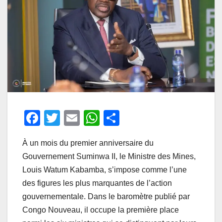
F
T
E
W
P
a
wi
m
h
ar
À un mois du premier anniversaire du
c
tt
ail
at
ta
Gouvernement Suminwa II, le Ministre des Mines,
e
er
s
g
Louis Watum Kabamba, s’impose comme l’une
b
A
er
des figures les plus marquantes de l’action
o
p
gouvernementale. Dans le baromètre publié par
o
p
Congo Nouveau, il occupe la première place