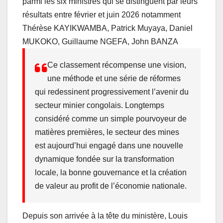
parmi les six ministres qui se distinguent par leurs
k
résultats entre février et juin 2026 notamment
Thérèse KAYIKWAMBA, Patrick Muyaya, Daniel
MUKOKO, Guillaume NGEFA, John BANZA
Ce classement récompense une vision,
une méthode et une série de réformes
qui redessinent progressivement l’avenir du
secteur minier congolais. Longtemps
considéré comme un simple pourvoyeur de
matières premières, le secteur des mines
est aujourd’hui engagé dans une nouvelle
dynamique fondée sur la transformation
locale, la bonne gouvernance et la création
de valeur au profit de l’économie nationale.
Depuis son arrivée à la tête du ministère, Louis