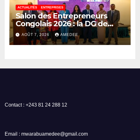
ACTUALITÉS
ENTREPRISES
Salon des Entrepreneurs
Congolais 2026 : la DG de
l’ANAPI Rachel PUNGU
AOÛT 7, 2026
AMEDEE
mobilise les investisseurs
autour de l’ambition d’une
RDC, destination phare de
l’investissement en Afrique
Contact : +243 81 24 288 12
Email : mwarabuamedee@gmail.com