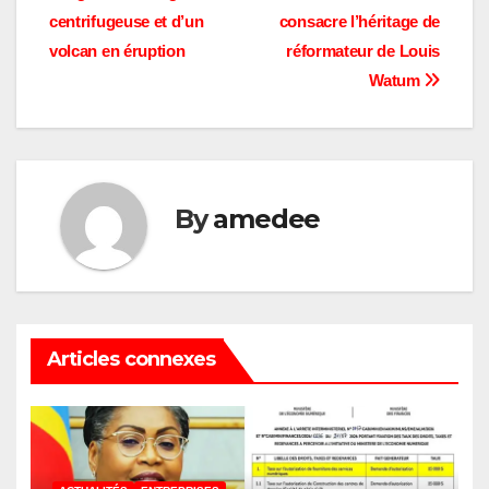
de
centrifugeuse et d’un
consacre l’héritage de
l’article
volcan en éruption
réformateur de Louis
Watum
By
amedee
Articles connexes