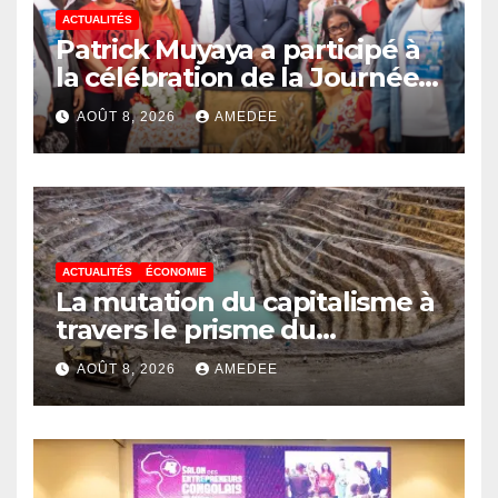
ACTUALITÉS
Patrick Muyaya a participé à
la célébration de la Journée
nationale de la Presse
AOÛT 8, 2026
AMEDEE
congolaise organisée par la
Tribune des Femmes de
Médias et l’Union Nationale
des Caméramans du Congo
ACTUALITÉS
ÉCONOMIE
La mutation du capitalisme à
travers le prisme du
Continuisme : de l’économie
AOÛT 8, 2026
AMEDEE
de l’extraction à l’économie
de la continuité