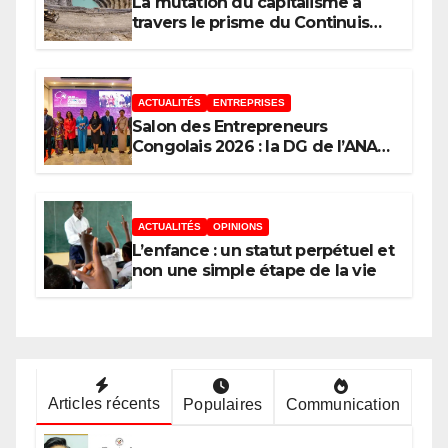
La mutation du capitalisme à
travers le prisme du Continuisme
: de l’économie de l’extraction à
l’économie de la continuité
ACTUALITÉS
ENTREPRISES
Salon des Entrepreneurs
Congolais 2026 : la DG de l’ANAPI
Rachel PUNGU mobilise les
investisseurs autour de
l’ambition d’une RDC, destination
phare de l’investissement en
ACTUALITÉS
OPINIONS
Afrique
L’enfance : un statut perpétuel et
non une simple étape de la vie
Articles récents
Populaires
Communication