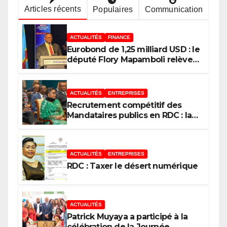
Articles récents
Populaires
Communication
ACTUALITÉS
FINANCE
Eurobond de 1,25 milliard USD : le
député Flory Mapamboli relève 4
paradoxes sur cet endettement
du Gouvernement
ACTUALITÉS
ENTREPRISES
Recrutement compétitif des
Mandataires publics en RDC : la
fausse révolution de la
transparence
ACTUALITÉS
ENTREPRISES
RDC : Taxer le désert numérique
ACTUALITÉS
Patrick Muyaya a participé à la
célébration de la Journée