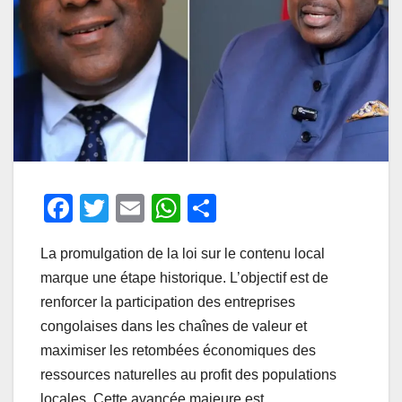
F
T
E
W
P
a
wi
m
h
ar
La promulgation de la loi sur le contenu local
c
tt
ail
at
ta
marque une étape historique. L’objectif est de
e
er
s
g
renforcer la participation des entreprises
b
A
er
congolaises dans les chaînes de valeur et
o
p
maximiser les retombées économiques des
o
p
ressources naturelles au profit des populations
locales. Cette avancée majeure est