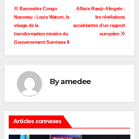
Navigation
Baromètre Congo
Affaire Rawji–Alingete :
Nouveau : Louis Watum, le
les révélations
de
visage de la
accablantes d’un rapport
l’article
transformation minière du
européen
Gouvernement Suminwa II
By
amedee
Articles connexes