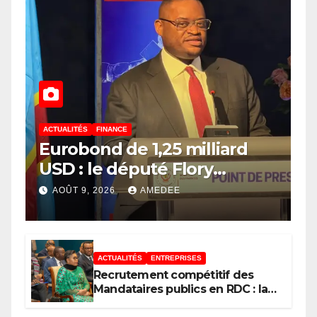
ACTUALITÉS
FINANCE
Eurobond de 1,25 milliard
USD : le député Flory
Mapamboli relève 4
AOÛT 9, 2026
AMEDEE
paradoxes sur cet
endettement du
Gouvernement
ACTUALITÉS
ENTREPRISES
Recrutement compétitif des
Mandataires publics en RDC : la
fausse révolution de la