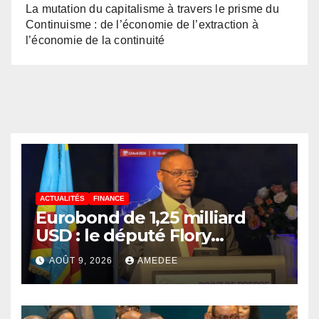
La mutation du capitalisme à travers le prisme du
Continuisme : de l’économie de l’extraction à
l’économie de la continuité
ACTUALITÉS
FINANCE
Eurobond de 1,25 milliard
USD : le député Flory
Mapamboli relève 4
AOÛT 9, 2026
AMEDEE
paradoxes sur cet
endettement du
Gouvernement