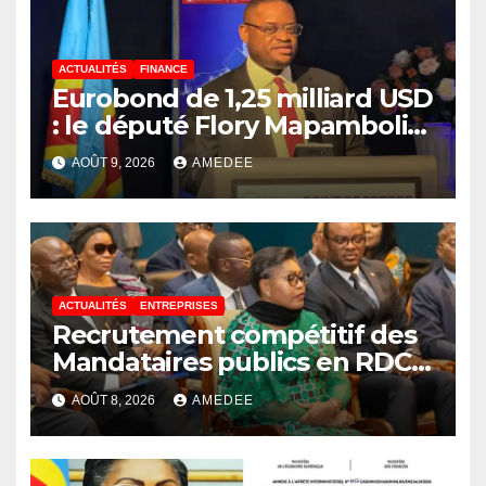
ACTUALITÉS
FINANCE
Eurobond de 1,25 milliard USD
: le député Flory Mapamboli
relève 4 paradoxes sur cet
AOÛT 9, 2026
AMEDEE
endettement du
Gouvernement
ACTUALITÉS
ENTREPRISES
Recrutement compétitif des
Mandataires publics en RDC :
la fausse révolution de la
AOÛT 8, 2026
AMEDEE
transparence