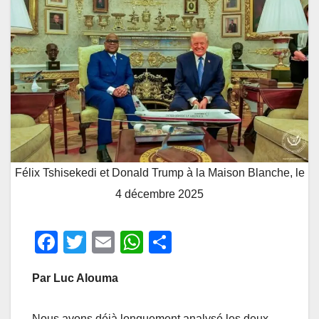
Félix Tshisekedi et Donald Trump à la Maison Blanche, le
4 décembre 2025
F
T
E
W
P
a
wi
m
h
ar
Par Luc Alouma
c
tt
ail
at
ta
e
er
s
g
Nous avons déjà longuement analysé les deux