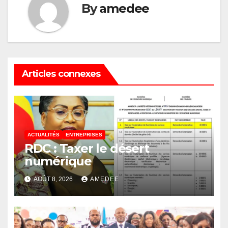
By
amedee
Articles connexes
ACTUALITÉS
ENTREPRISES
RDC : Taxer le désert
numérique
AOÛT 8, 2026
AMEDEE