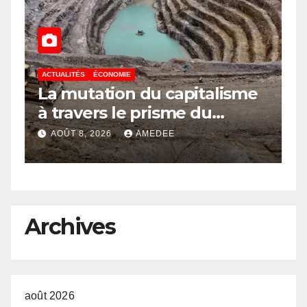
ACTUALITÉS
ÉCONOMIE
A
à
La mutation du capitalisme
S
e
à travers le prisme du
C
Continuisme : de l’économie
l
AOÛT 8, 2026
AMEDEE
a
de l’extraction à l’économie
m
de la continuité
a
e
R
o
l
Archives
août 2026