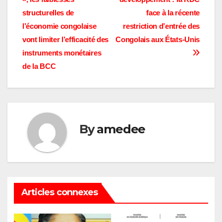
l’article
structurelles de
face à la récente
l’économie congolaise
restriction d’entrée des
vont limiter l’efficacité des
Congolais aux États-Unis
instruments monétaires
de la BCC
By
amedee
Articles connexes