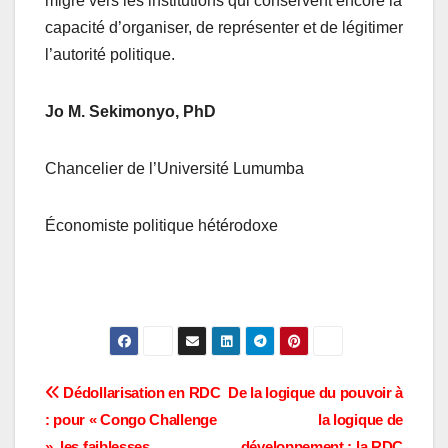
migre vers les institutions qui conservent encore la
capacité d’organiser, de représenter et de légitimer
l’autorité politique.
Jo M. Sekimonyo, PhD
Chancelier de l’Université Lumumba
Économiste politique hétérodoxe
Navigation
Dédollarisation en RDC
De la logique du pouvoir à
: pour « Congo Challenge
la logique de
de
», les faiblesses
développement : la RDC