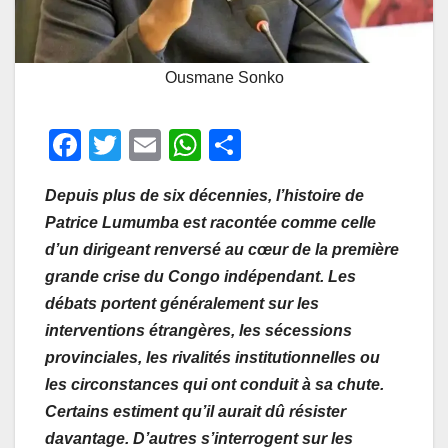
Ousmane Sonko
F
T
E
W
P
a
wi
m
h
ar
Depuis plus de six décennies, l’histoire de
c
tt
ail
at
ta
Patrice Lumumba est racontée comme celle
e
er
s
g
d’un dirigeant renversé au cœur de la première
b
A
er
grande crise du Congo indépendant. Les
o
p
débats portent généralement sur les
o
p
interventions étrangères, les sécessions
provinciales, les rivalités institutionnelles ou
k
les circonstances qui ont conduit à sa chute.
Certains estiment qu’il aurait dû résister
davantage. D’autres s’interrogent sur les