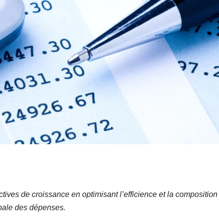
développeme
nt de l’Union
africaine–
Nouveau
Partenariat
pour le
développeme
nt de l’Afrique
(AUDA-
NEPAD)
tives de croissance en optimisant l’efficience et la composition
bale des dépenses.