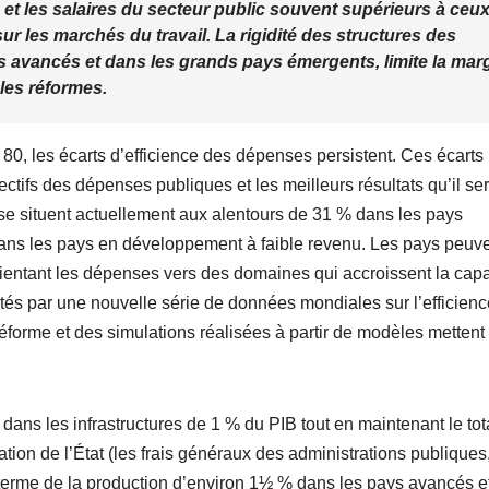
et les salaires du secteur public souvent supérieurs à ceu
sur les marchés du travail. La rigidité des structures des
s avancés et dans les grands pays émergents, limite la mar
les réformes.
0, les écarts d’efficience des dépenses persistent. Ces écarts
ectifs des dépenses publiques et les meilleurs résultats qu’il ser
 se situent actuellement aux alentours de 31 % dans les pays
ans les pays en développement à faible revenu. Les pays peuv
rientant les dépenses vers des domaines qui accroissent la capa
tés par une nouvelle série de données mondiales sur l’efficien
forme et des simulations réalisées à partir de modèles mettent
 dans les infrastructures de 1 % du PIB tout en maintenant le tot
n de l’État (les frais généraux des administrations publiques,
terme de la production d’environ 1½ % dans les pays avancés e