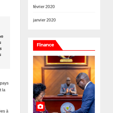
février 2020
janvier 2020
on
s
Finance
s
s
 pays
 la
ées à