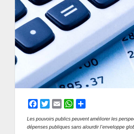
F
T
E
W
P
a
wi
m
h
ar
Les pouvoirs publics peuvent améliorer les perspec
c
tt
ail
at
ta
dépenses publiques sans alourdir l’enveloppe glo
e
er
s
g