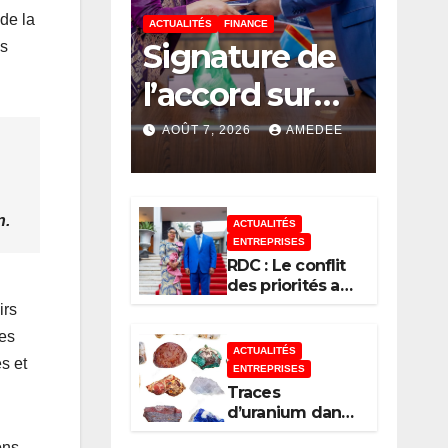
 de la
ACTUALITÉS
FINANCE
Signature de
es
l’accord sur
l’établissemen
AOÛT 7, 2026
AMEDEE
t à Kinshasa
du bureau-
n.
ACTUALITÉS
pays de
ENTREPRISES
RDC : Le conflit
l’Agence de
des priorités au
sommet de
irs
développeme
l’État
Les
nt de l’Union
ACTUALITÉS
s et
ENTREPRISES
africaine–
Traces
d’uranium dans
Nouveau
certaines
ons