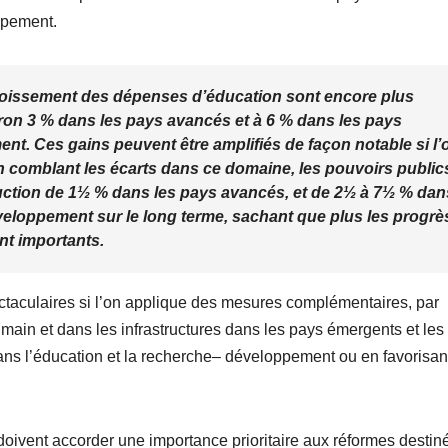
ppement.
ccroissement des dépenses d’éducation sont encore plus
iron 3 % dans les pays avancés et à 6 % dans les pays
t. Ces gains peuvent être amplifiés de façon notable si l’
n comblant les écarts dans ce domaine, les pouvoirs public
ction de 1½ % dans les pays avancés, et de 2½ à 7½ % dan
veloppement sur le long terme, sachant que plus les progrè
ont importants.
ectaculaires si l’on applique des mesures complémentaires, par
umain et dans les infrastructures dans les pays émergents et les
ns l’éducation et la recherche– développement ou en favorisant
 doivent accorder une importance prioritaire aux réformes destin