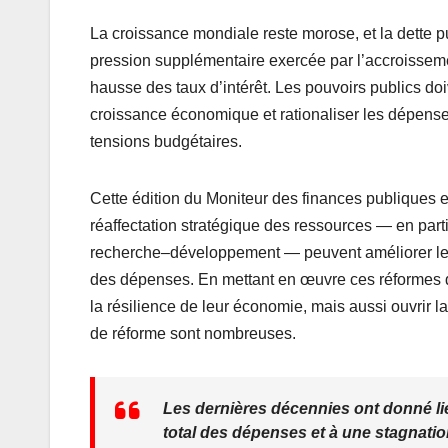
b
A
er
La croissance mondiale reste morose, et la dette p
o
p
pression supplémentaire exercée par l’accroisseme
o
p
hausse des taux d’intérêt. Les pouvoirs publics do
k
croissance économique et rationaliser les dépenses
tensions budgétaires.
Cette édition du Moniteur des finances publiques
réaffectation stratégique des ressources — en partic
recherche–développement — peuvent améliorer les p
des dépenses. En mettant en œuvre ces réformes d
la résilience de leur économie, mais aussi ouvrir la
de réforme sont nombreuses.
Les dernières décennies ont donné lie
total des dépenses et à une stagnati