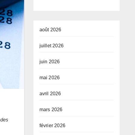
du
que
Gouvernemen
le 
t
att
août 2026
tra
juillet 2026
juin 2026
mai 2026
avril 2026
mars 2026
 des
février 2026