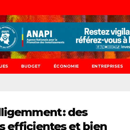
UES
BUDGET
ÉCONOMIE
ENTREPRISES
lligemment : des
 efficientes et bien