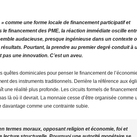
comme une forme locale de financement participatif et
 le financement des PME, la réaction immédiate oscille ent
e, semble audacieuse, presque ingénieuse dans un contexte o
ésultats. Pourtant, la prendre au premier degré conduit à 
st pas une innovation. C’est un aveu.
es quêtes dominicales pour penser le financement de l’économie
ment des instruments traditionnels. Derrière la référence aux égl
aît une réalité plus profonde. Les circuits formels de financemen
e pas là où il devrait. La monnaie cesse d’être organisée comme 
te davantage comme une contrainte subie.
en termes moraux, opposant religion et économie, foi et
une lecture structurelle. Pourquoi une autorité monétaire se