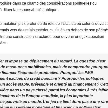
troduire dans ce champ des considérations spirituelles ou
à diluer la responsabilité publique.
 mutation plus profonde du rôle de l’État. Là où celui-ci devait a
ormais vers des relais extérieurs, situés en dehors de son périmè
tre une construction structurée pour devenir une juxtaposition
gère.
ier et impose un déplacement du regard. La question n’est
nt de ressources mobilisables, mais de comprendre pourquoi
 financer l’économie productive. Pourquoi les PME
ement exclues du crédit bancaire ? Pourquoi les politiques
un accès stable, prévisible et orienté au financement ? Cet
ulière dans un pays classé parmi les économies à très faibl
timations de la Banque mondiale, la plus importante
ême pauvreté au monde. L’enjeu ne tient donc pas à une rare
 même du système monétaire et financier. La dollarisation