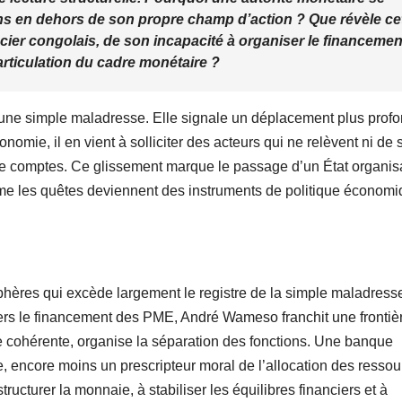
ons en dehors de son propre champ d’action ? Que révèle ce
ncier congolais, de son incapacité à organiser le financemen
articulation du cadre monétaire ?
’une simple maladresse. Elle signale un déplacement plus profo
onomie, il en vient à solliciter des acteurs qui ne relèvent ni de 
n de comptes. Ce glissement marque le passage d’un État organis
ême les quêtes deviennent des instruments de politique économi
phères qui excède largement le registre de la simple maladress
 vers le financement des PME, André Wameso franchit une frontiè
elle cohérente, organise la séparation des fonctions. Une banque
e, encore moins un prescripteur moral de l’allocation des ressou
tructurer la monnaie, à stabiliser les équilibres financiers et à