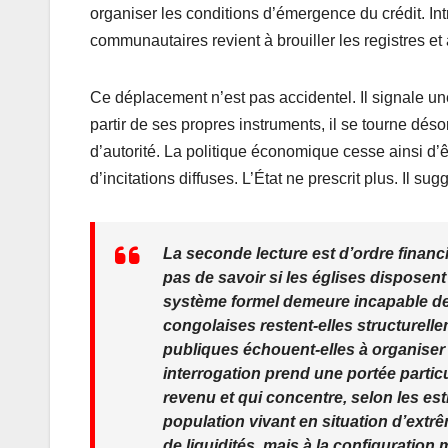
organiser les conditions d’émergence du crédit. In
communautaires revient à brouiller les registres et 
Ce déplacement n’est pas accidentel. Il signale une
partir de ses propres instruments, il se tourne dés
d’autorité. La politique économique cesse ainsi d’ê
d’incitations diffuses. L’État ne prescrit plus. Il sug
La seconde lecture est d’ordre financ
pas de savoir si les églises dispose
système formel demeure incapable de
congolaises restent-elles structurell
publiques échouent-elles à organiser 
interrogation prend une portée partic
revenu et qui concentre, selon les es
population vivant en situation d’extr
de liquidités, mais à la configuration