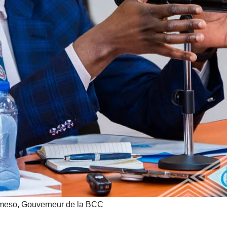
mobilise les
investisseurs
autour de
l’ambition
d’une RDC,
destination
phare de
l’investisseme
nt en Afrique
eso, Gouverneur de la BCC