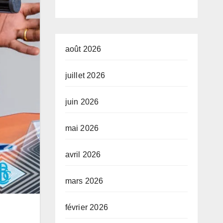
développe
nt de l’Unio
africaine–
août 2026
Nouveau
juillet 2026
Partenariat
juin 2026
pour le
développe
mai 2026
nt de l’Afri
avril 2026
(AUDA-
NEPAD)
mars 2026
février 2026