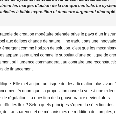
streint les marges d’action de la banque centrale. Le systè
 activités à faible exposition et demeure largement découplé
atégie de création monétaire orientée prive le pays d’un instru
pel aux églises change de nature. Il ne traduit pas une innovati
 émergent comme horizon de solution, c’est que les mécanism
lles apparaissent ainsi comme le substitut d’une politique de créd
nement où l’urgence commanderait au contraire une reconstructi
ts de financement.
politique. Elle met au jour un risque de désarticulation plus avanc
ncement économique, la proposition ouvre la voie à une exten
ue de régulation. La question de la gouvernance devient alors
ontrôle les flux ? Selon quels principes s’opère la sélection des
air, de transparence et de mécanismes de reddition de comptes, 