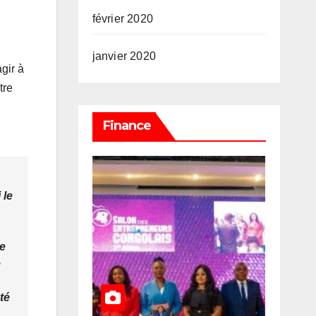
février 2020
janvier 2020
gir à
tre
Finance
 le
te
e
té