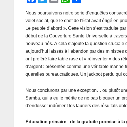
a
wi
m
h
ar
Nous poursuivons notre série d’enquêtes consacrée
c
tt
ail
at
ta
volet social, que le chef de l’État avait érigé en 
e
er
s
g
Le peuple d’abord ». Cette vision s’est traduite pa
b
A
er
début de la Couverture Santé Universelle à traver
o
p
nouveau-nés. À cela s’ajoute la question cruciale d
o
p
aujourd’hui laissés à l’abandon par des ministres q
ont préféré faire table rase et « réinventer » des r
k
d’argent : présentée comme une véritable manne fina
querelles bureaucratiques. Un jackpot perdu qui con
Nous conclurons par une exception… ou plutôt une
Samba, qui a eu le mérite de ne pas bloquer un pro
d’endosser indûment les lauriers des résultats obt
Éducation primaire : de la gratuite promise à l