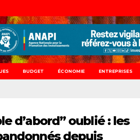
UES
BUDGET
ÉCONOMIE
ENTREPRISES
e d’abord’’ oublié : les
abandonnés depuis