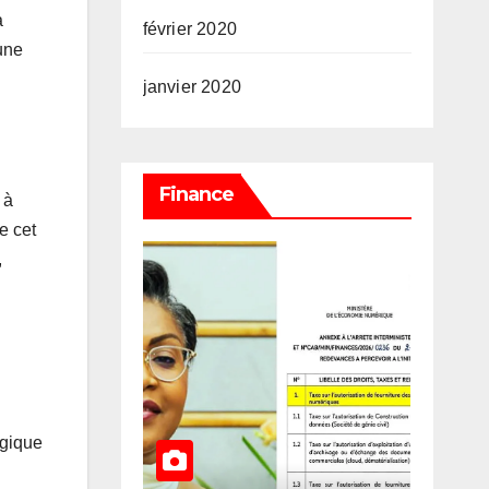
a
février 2020
une
janvier 2020
Finance
 à
e cet
,
égique