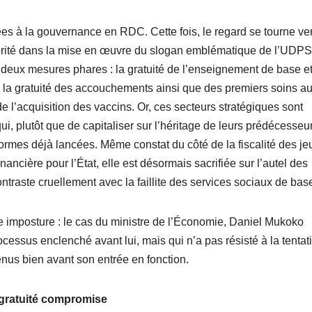
s à la gouvernance en RDC. Cette fois, le regard se tourne ver
priorité dans la mise en œuvre du slogan emblématique de l’UDPS 
r deux mesures phares : la gratuité de l’enseignement de base et
s la gratuité des accouchements ainsi que des premiers soins a
e l’acquisition des vaccins. Or, ces secteurs stratégiques sont
ui, plutôt que de capitaliser sur l’héritage de leurs prédécesseu
éformes déjà lancées. Même constat du côté de la fiscalité des je
ncière pour l’État, elle est désormais sacrifiée sur l’autel des
traste cruellement avec la faillite des services sociaux de bas
 imposture : le cas du ministre de l’Économie, Daniel Mukoko
cessus enclenché avant lui, mais qui n’a pas résisté à la tentat
enus bien avant son entrée en fonction.
a gratuité compromise