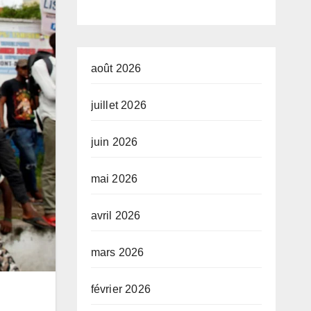
olaise
à l’économie
mo
isée par
de la
in
ibune des
continuité
au
août 2026
mes de
l’
juillet 2026
as et
d’
juin 2026
on
de
nale des
ph
mai 2026
éramans
l’
avril 2026
ongo
nt
mars 2026
février 2026