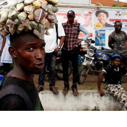
cong
organ
la Tr
Fem
Médi
l’Uni
Natio
Cam
du C