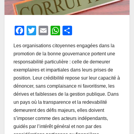
F
T
E
W
P
a
wi
m
h
ar
Les organisations citoyennes engagées dans la
c
tt
ail
at
ta
promotion de la bonne gouvernance portent une
e
er
s
g
responsabilité particulière : celle de demeurer
b
A
er
exemplaires et impartiales dans leurs prises de
o
p
position. Leur crédibilité repose sur leur capacité à
o
p
dénoncer, sans complaisance ni favoritisme, les
dérives et faiblesses de la gestion publique. Dans
k
un pays où la transparence et la redevabilité
demeurent des défis majeurs, elles doivent
s’imposer comme des acteurs indépendants,
guidés par l’intérêt général et non par des