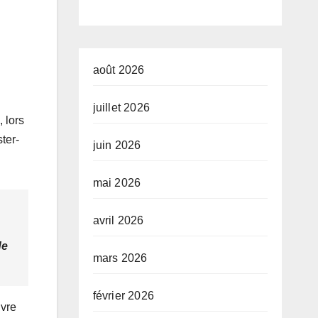
ongolaise
à l’économie
rganisée par
de la
a Tribune des
continuité
août 2026
emmes de
juillet 2026
 lors
édias et
ter-
juin 2026
’Union
ationale des
mai 2026
améramans
avril 2026
u Congo
de
mars 2026
février 2026
ivre