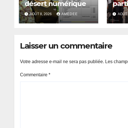
désert numérique
parti
célé
AOÛT 8, 2026
AMEDEE
AOÛT 
Jour
de l
cong
orga
Laisser un commentaire
Trib
Fem
et l
Votre adresse e-mail ne sera pas publiée.
Les champs
des
du 
Commentaire
*