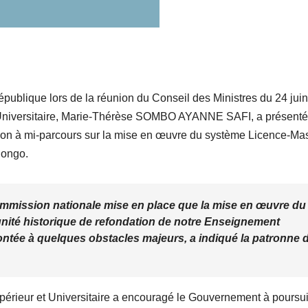
c
o
l
F
épublique lors de la réunion du Conseil des Ministres du 24 juin
 Universitaire, Marie-Thérèse SOMBO AYANNE SAFI, a présenté,
M
uation à mi-parcours sur la mise en œuvre du système Licence-Mas
l
Congo.
N
C
Commission nationale mise en place que la mise en œuvre du
ité historique de refondation de notre Enseignement
d
ontée à quelques obstacles majeurs, a indiqué la patronne 
upérieur et Universitaire a encouragé le Gouvernement à poursu