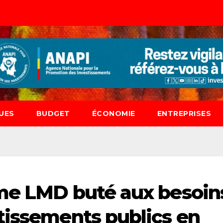
UES
BUDGET
ÉCONOMIE
ENTREPRISES
ème LMD buté aux besoin
tissements publics en