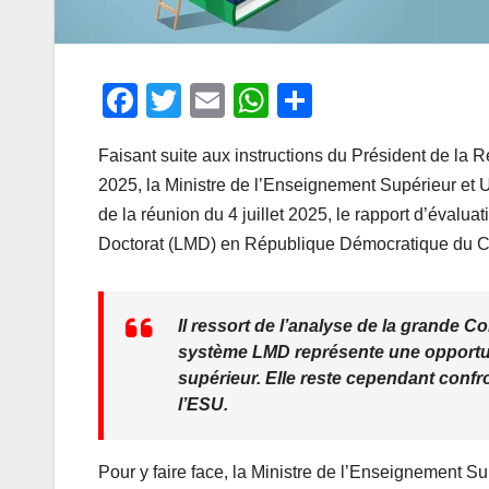
F
T
E
W
P
a
wi
m
h
ar
Faisant suite aux instructions du Président de la R
c
tt
ail
at
ta
2025, la Ministre de l’Enseignement Supérieur et
e
er
s
g
de la réunion du 4 juillet 2025, le rapport d’éval
b
A
er
Doctorat (LMD) en République Démocratique du 
o
p
o
p
Il ressort de l’analyse de la grande 
k
système LMD représente une opportun
supérieur. Elle reste cependant confr
l’ESU.
Pour y faire face, la Ministre de l’Enseignement S