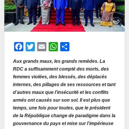
F
T
E
W
P
a
wi
m
h
ar
Aux grands maux, les grands remèdes. La
c
tt
ail
at
ta
RDC a suffisamment compté des morts, des
e
er
s
g
femmes violées, des blessés, des déplacés
b
A
er
internes, des pillages de ses ressources et tant
o
p
d’autres maux que l’insécurité et les conflits
o
p
armés ont causés sur son sol. Il est plus que
temps, une fois pour toutes, que le président
k
de la République change de paradigme dans la
gouvernance du pays et mise sur l’impérieuse