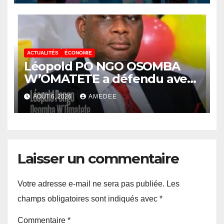
la corruption »
ACTUALITÉS
ÉCONOMIE
Léopold PO NGO OSOMBA
W’OMATETE a défendu avec
brio sa thèse intitulée «
AOÛT 6, 2026
AMEDEE
Analyse de la pauvreté et de
l’accessibilité des ménages
aux biens et services sociaux
de base dans la Ville Province
de Kinshasa », devant le jury
Laisser un commentaire
conduit par le Prof. Mabi
Mulumba
Votre adresse e-mail ne sera pas publiée.
Les
champs obligatoires sont indiqués avec
*
Commentaire
*