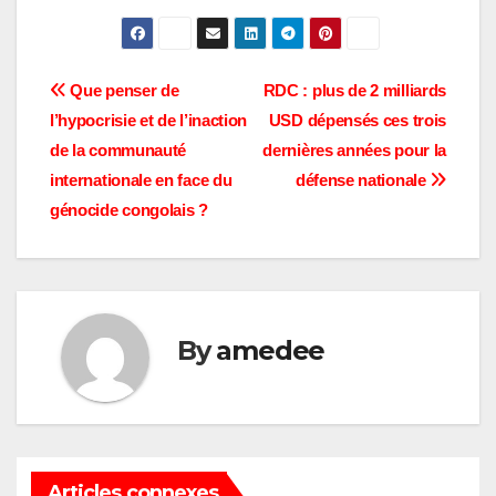
Navigation
Que penser de
RDC : plus de 2 milliards
l’hypocrisie et de l’inaction
USD dépensés ces trois
de
de la communauté
dernières années pour la
l’article
internationale en face du
défense nationale
génocide congolais ?
By
amedee
Articles connexes