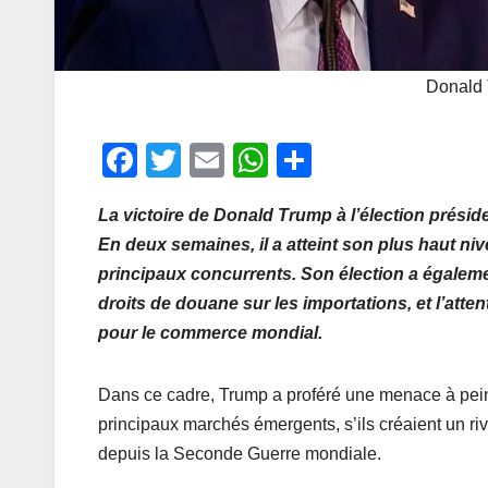
Donald 
F
T
E
W
P
a
wi
m
h
ar
La victoire de Donald Trump à l’élection présid
c
tt
ail
at
ta
En deux semaines, il a atteint son plus haut ni
e
er
s
g
principaux concurrents. Son élection a égaleme
b
A
er
droits de douane sur les importations, et l’atten
o
p
pour le commerce mondial.
o
p
k
Dans ce cadre, Trump a proféré une menace à pein
principaux marchés émergents, s’ils créaient un ri
depuis la Seconde Guerre mondiale.