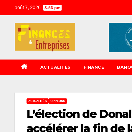
Skip
août 7, 2026
3:56 pm
to
content
ACTUALITÉS
FINANCE
BANQ
ACTUALITÉS
OPINIONS
L’élection de Dona
accélérer la fin de