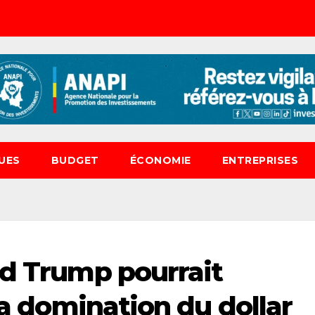
UES
BUDGET
ÉCONOMIE
ENTREPRISES
ld Trump pourrait
 la domination du dollar