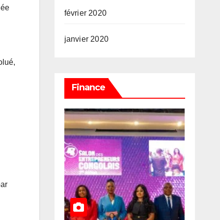
dée
février 2020
janvier 2020
olué,
Finance
par