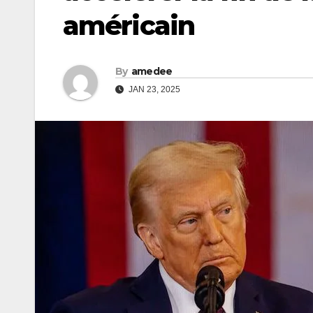
américain
By
amedee
JAN 23, 2025