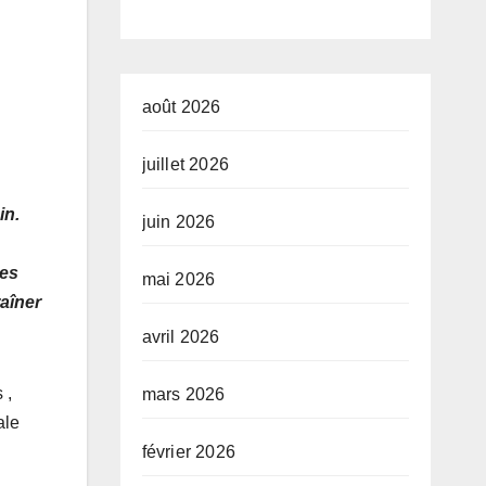
développeme
nt de l’Union
africaine–
août 2026
Nouveau
juillet 2026
Partenariat
in.
juin 2026
pour le
développeme
des
mai 2026
raîner
nt de l’Afrique
avril 2026
(AUDA-
NEPAD)
 ,
mars 2026
ale
février 2026