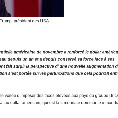
mobilise les
investisseurs
Trump, président des USA
autour de
l’ambition
d’une RDC,
entielle américaine de novembre a renforcé le dollar américa
destination
veau depuis un an et a depuis conservé sa force face à ses
phare de
nt fait surgir la perspective d’ une nouvelle augmentation 
tion s’est portée sur les perturbations que cela pourrait ent
l’investisseme
nt en Afrique
e voilée d’imposer des taxes élevées aux pays du groupe Brics
val au dollar américain, qui est la « monnaie dominante » mondi