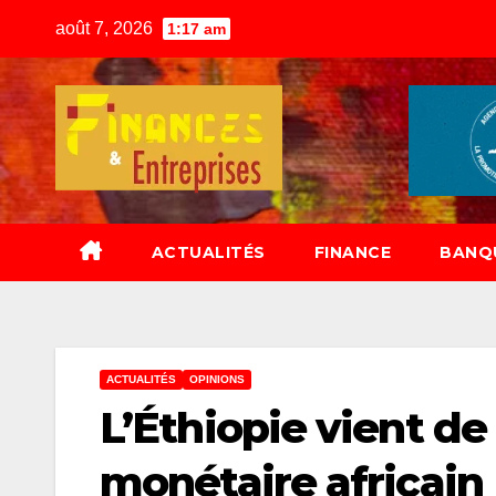
Skip
août 7, 2026
1:17 am
to
content
ACTUALITÉS
FINANCE
BANQ
ACTUALITÉS
OPINIONS
L’Éthiopie vient d
monétaire africain