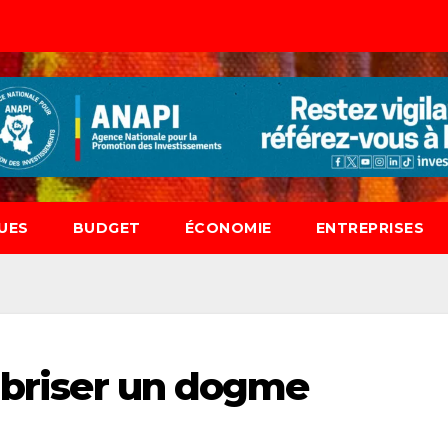
UES
BUDGET
ÉCONOMIE
ENTREPRISES
e briser un dogme