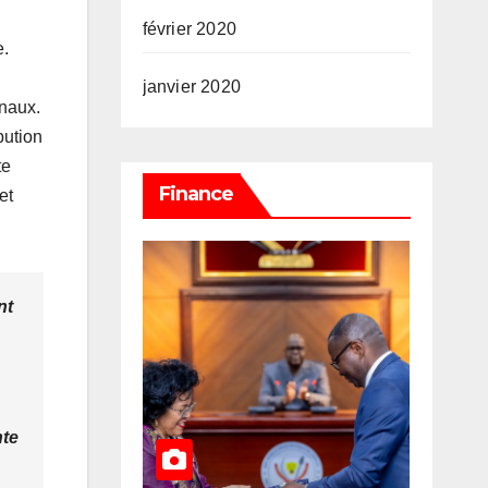
février 2020
e.
janvier 2020
onaux.
bution
te
Finance
et
nt
nte