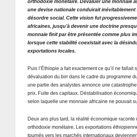
orthodoxie monétaire. Dévaluer une monnaie afr
e
er
s
g
une devise nationale conduirait inévitablement à
b
A
er
désordre social. Cette vision fut progressiveme
o
p
africaines, jusqu’à devenir une doctrine presque
o
p
monnaie finit par être présentée comme plus i
lorsque cette stabilité coexistait avec la désin
k
exportations locales.
Puis l’Éthiopie a fait exactement ce qu’il ne fallait
dévaluation du birr dans le cadre du programme d
une partie des analystes annonce une catastrophe 
prix. Fuite des capitaux. Déstabilisation économiq
selon laquelle une monnaie africaine ne pouvait su
Deux ans plus tard, la réalité économique raconte
orthodoxie monétaire. Les exportations éthiopiennes
tournés vers les marchés internationaux deviennent