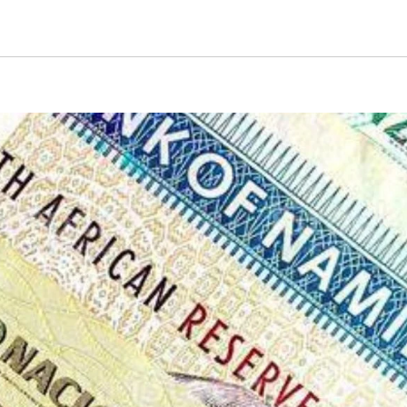
ACTUALITÉS
FINANCE
ACTUALITÉS
Signature de
RDC :
l’accord sur
confl
l’établissemen
priori
AOÛT 7, 2026
AMEDEE
AOÛT 6, 
t à Kinshasa
somm
du bureau-
l’État
pays de
l’Agence de