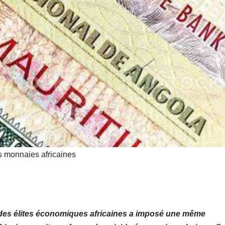
développeme
nt de l’Union
africaine–
Nouveau
Partenariat
pour le
développeme
nt de l’Afrique
s monnaies africaines
(AUDA-
NEPAD)
 des élites économiques africaines a imposé une même