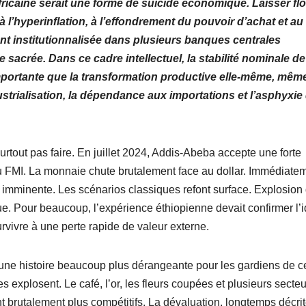
icaine serait une forme de suicide économique. Laisser flo
 l’hyperinflation, à l’effondrement du pouvoir d’achat et au
nt institutionnalisée dans plusieurs banques centrales
 sacrée. Dans ce cadre intellectuel, la stabilité nominale de
mportante que la transformation productive elle-même, mêm
dustrialisation, la dépendance aux importations et l’asphyxie
 surtout pas faire. En juillet 2024, Addis-Abeba accepte une forte
u FMI. La monnaie chute brutalement face au dollar. Immédiatem
imminente. Les scénarios classiques refont surface. Explosion
ue. Pour beaucoup, l’expérience éthiopienne devait confirmer l’
rvivre à une perte rapide de valeur externe.
 une histoire beaucoup plus dérangeante pour les gardiens de c
 explosent. Le café, l’or, les fleurs coupées et plusieurs secte
 brutalement plus compétitifs. La dévaluation, longtemps décri